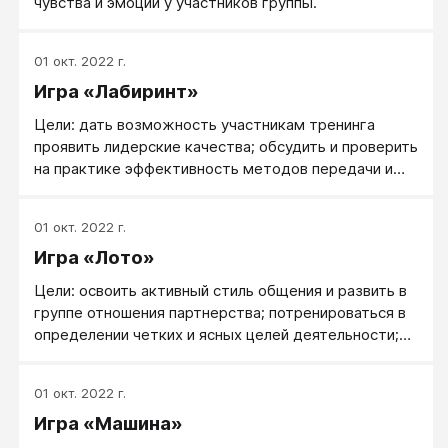
чувства и эмоции у участников группы.
01 окт. 2022 г.
Игра «Лабиринт»
Цели: дать возможность участникам тренинга
проявить лидерские качества; обсудить и проверить
на практике эффективность методов передачи и
восприятия информации; укрепить межличностные
отношения в группе путем создания модели,
01 окт. 2022 г.
требующей ответственности за партнера, умения
Игра «Лото»
сконцентрироваться на его проблемах, эмпатии;
проработать в игровой форме возможности
Цели: освоить активный стиль общения и развить в
реакции на кризисную ситуацию, поведение в
группе отношения партнерства; потренироваться в
условиях неизвестности.
определении четких и ясных целей деятельности;
создать предпосылки для выявления лидерских
качеств у участников группы; совершенствовать
01 окт. 2022 г.
лидерские умения управлять группой.
Игра «Машина»