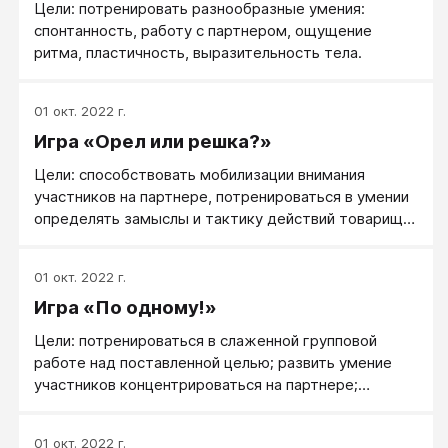
Цели: потренировать разнообразные умения:
спонтанность, работу с партнером, ощущение
ритма, пластичность, выразительность тела.
01 окт. 2022 г.
Игра «Орел или решка?»
Цели: способствовать мобилизации внимания
участников на партнере, потренироваться в умении
определять замыслы и тактику действий товарища
по команде.
01 окт. 2022 г.
Игра «По одному!»
Цели: потренироваться в слаженной групповой
работе над поставленной целью; развить умение
участников концентрироваться на партнере;
отработать навыки действия в недирективной
среде; научиться распознавать внутренние
01 окт. 2022 г.