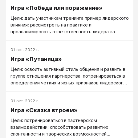
конфликты в группе, препятствующие эффективной
Игра «Победа или поражение»
совместной деятельности.
Цели: дать участникам тренинга пример лидерского
влияния; рассмотреть на практике и
проанализировать ответственность лидера за
эффективность группы; научиться распознавать
внутригрупповые проблемы и блоки, мешающие
01 окт. 2022 г.
нестандартному подходу к ситуации; обучить
Игра «Путаница»
умению распознать характер ситуации, действовать
адекватно в условиях соревнования.
Цели: освоить активный стиль общения и развить в
группе отношения партнерства; потренироваться в
определении четких и ясных признаков лидерского
поведения, осознании лидерских качеств.
01 окт. 2022 г.
Игра «Сказка втроем»
Цели: потренироваться в партнерском
взаимодействии; способствовать развитию
спонтанности и творческих возможностей