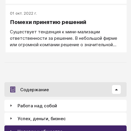
участников тренинга; улучшить эмоциональный
настрой участников и помочь им, освободившись от
01 окт. 2022 г.
зажимов, сократить дистанцию в общении.
Помехи принятию решений
Существует тенденция к мини-мализации
ответственности за решение. В небольшой фирме
или огромной компании решение о значительной
покупке, как правило, принимается коллегиально. То
же мы видим и на семейном уровне.
Содержание
Работа над собой
Успех, деньги, бизнес