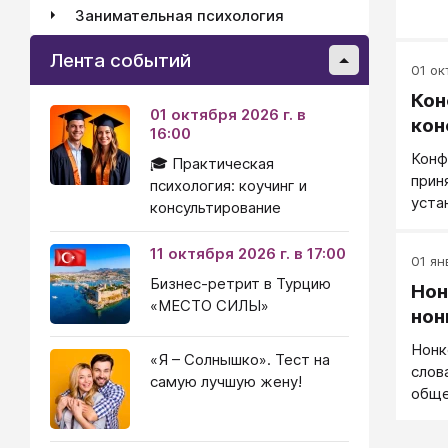
Занимательная психология
Лента событий
01 окт
Кон
01 октября 2026 г. в
кон
16:00
Конф
🎓 Практическая
прин
психология: коучинг и
уста
консультирование
быть
11 октября 2026 г. в 17:00
01 ян
Бизнес-ретрит в Турцию
Нон
«МЕСТО СИЛЫ»
нон
Нонк
«Я – Солнышко». Тест на
слов
самую лучшую жену!
обще