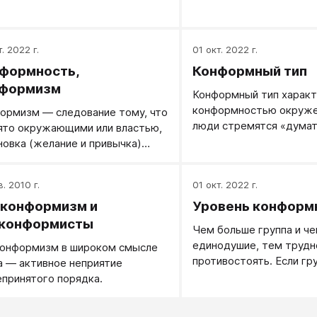
. 2022 г.
01 окт. 2022 г.
формность,
Конформный тип
формизм
Конформный тип харак
конформностью окруже
ормизм — следование тому, что
люди стремятся «думать
ято окружающими или властью,
Они не переносят круты
новка (желание и привычка)
ломки жизненного стер
 как все.
лишения привычного ок
в. 2010 г.
01 окт. 2022 г.
восприятие крайне риги
ограничено их ожидани
конформизм и
Уровень конформ
данным типом акцентуа
конформисты
Чем больше группа и че
дружелюбны, дисципли
единодушие, тем трудн
онформизм в широком смысле
неконфликтны. Их увлеч
противостоять. Если гр
а — активное неприятие
сексуальная жизнь опр
к агрессии на тех, кто е
принятого порядка.
социальным окружение
противостоит, конформ
привычки зависят от от
повышается: никто не х
в ближайшем социальном