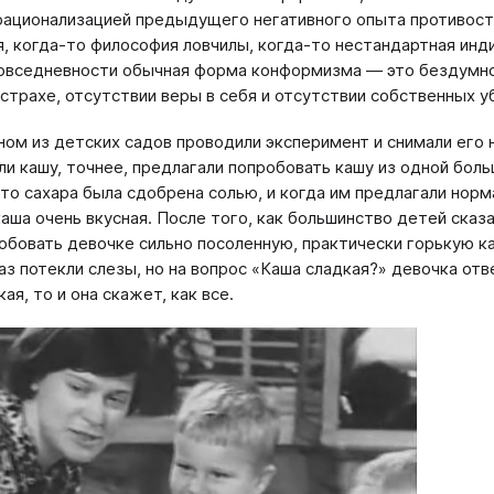
рационализацией предыдущего негативного опыта противост
, когда-то философия ловчилы, когда-то нестандартная ин
повседневности обычная форма конформизма — это бездумно
 страхе, отсутствии веры в себя и отсутствии собственных 
ном из детских садов проводили эксперимент и снимали его н
ли кашу, точнее, предлагали попробовать кашу из одной больш
то сахара была сдобрена солью, и когда им предлагали норм
каша очень вкусная. После того, как большинство детей сказ
обовать девочке сильно посоленную, практически горькую ка
лаз потекли слезы, но на вопрос «Каша сладкая?» девочка отв
кая, то и она скажет, как все.