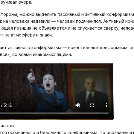
звучивал вчера.
стороны, можно выделить пассивный и активный конформиз
: на человека надавили — человек подчинился. Активный ко
ющая позиция не объявляется и не спускается сверху, челов
ет на атмосферу и знаки.
ант активного конформизма — воинственный конформизм, ко
 все», со всеми инакомыслящими.
иляги»
тся осознанного и бездумного конформизма, то осознанный