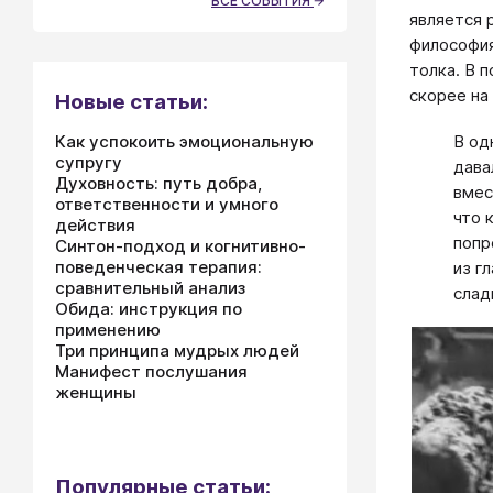
ВСЕ СОБЫТИЯ
является 
философия
толка. В 
скорее на
Новые статьи:
Как успокоить эмоциональную
В од
супругу
дава
Духовность: путь добра,
вмес
ответственности и умного
что 
действия
попр
Синтон-подход и когнитивно-
поведенческая терапия:
из г
сравнительный анализ
слад
Обида: инструкция по
применению
Три принципа мудрых людей
Манифест послушания
женщины
Популярные статьи: