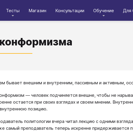
Тесты
Магазин
Консультации
Обучение
Для 
 конформизма
м бывает внешним и внутренним, пассивным и активным, ос
онформизм — человек подчиняется внешне, чтобы не нарыва
ренне остается при своих взглядах и своем мнении. Внутре
 внутреннюю позицию.
одаватель политологии вчера читал лекцию с одними взгляд
же самый преподаватель теперь искренне придерживается п