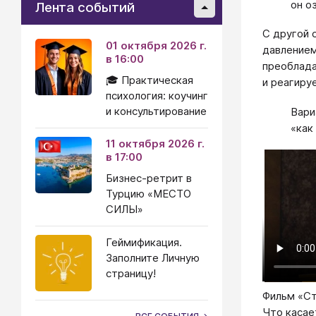
он о
Лента событий
С другой 
01 октября 2026 г.
давлением
в 16:00
преоблада
🎓 Практическая
и реагиру
психология: коучинг
и консультирование
Вари
«как
11 октября 2026 г.
в 17:00
Бизнес-ретрит в
Турцию «МЕСТО
СИЛЫ»
Геймификация.
Заполните Личную
страницу!
Фильм «Ст
Что касае