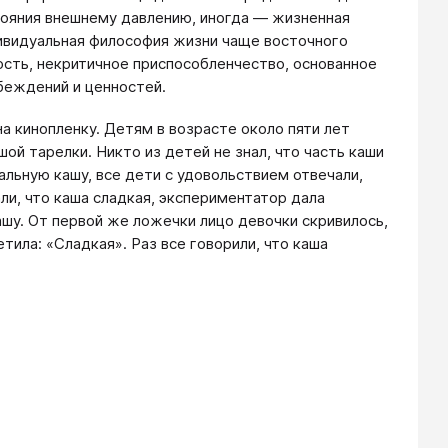
ояния внешнему давлению, иногда — жизненная
дивидуальная философия жизни чаще восточного
сть, некритичное приспособленчество, основанное
убеждений и ценностей.
а кинопленку. Детям в возрасте около пяти лет
ой тарелки. Никто из детей не знал, что часть каши
альную кашу, все дети с удовольствием отвечали,
али, что каша сладкая, экспериментатор дала
шу. От первой же ложечки лицо девочки скривилось,
етила: «Сладкая». Раз все говорили, что каша