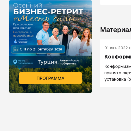
Материал
01 окт. 2022 г
Конформ
Конформизм
принято ок
ПРОГРАММА
установка (
как все.