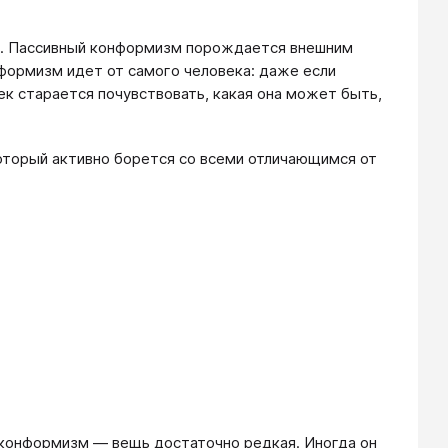
м. Пассивный конформизм порождается внешним
нформизм идет от самого человека: даже если
ек старается почувствовать, какая она может быть,
торый активно борется со всеми отличающимся от
 конформизм — вещь достаточно редкая. Иногда он