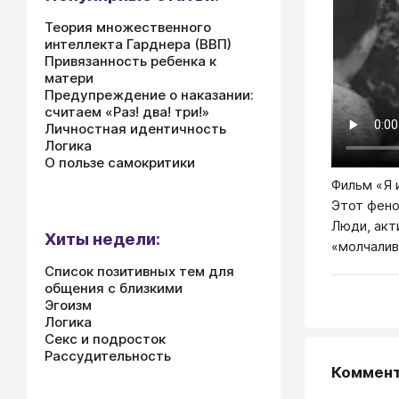
Теория множественного
интеллекта Гарднера (ВВП)
Привязанность ребенка к
матери
Предупреждение о наказании:
считаем «Раз! два! три!»
Личностная идентичность
Логика
О пользе самокритики
Фильм «Я 
Этот фено
Люди, акт
Хиты недели:
«молчалив
Список позитивных тем для
общения с близкими
Эгоизм
Логика
Секс и подросток
Рассудительность
Коммен