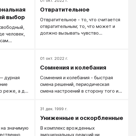
01 окт. 2022 г.
ональная
Отвратительное
ый выбор
Отвратительное - то, что считается
отвратительным; то, что может и
свободный,
должно вызывать чувство
де человек,
отвращения, реже - чувство
 сам
брезгливости. Хотя, иногда и
ему
интерес, и ужас, и удивление, и
01 окт. 2022 г.
презрение - в зависимости от
ситуации и предпочитаемых
Сомнения и колебания
человеком эмоций.
— дурная
Сомнения и колебания - быстрая
ение
смена решений, периодическая
о реже, а для
смена настроений в сторону того или
 вещи.
другого решения. Когда серьезные
колебания, решиться бывает трудно.
31 дек. 1999 г.
Промедлил - все, решение принято
Униженные и оскорбленные
за тебя.
 на значимую
В комплекс врожденных
ественно
эмоциональных реакций ни