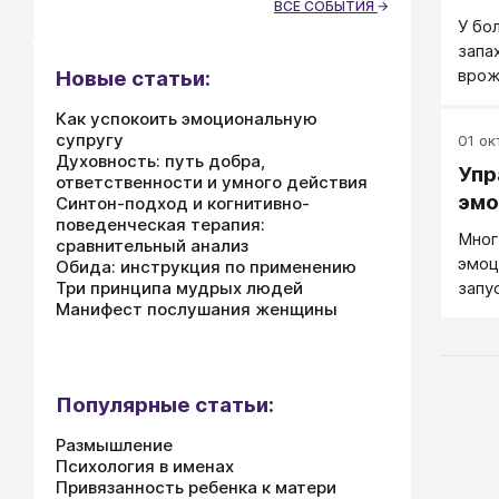
эмоц
ВСЕ СОБЫТИЯ
У бо
убра
запа
врож
Новые статьи:
рефл
Как успокоить эмоциональную
эмоц
супругу
01 окт
отвр
Духовность: путь добра,
Упр
и ра
ответственности и умного действия
врем
эмо
Синтон-подход и когнитивно-
на т
поведенческая терапия:
Мног
сравнительный анализ
отвр
эмоц
Обида: инструкция по применению
Три принципа мудрых людей
запу
Манифест послушания женщины
Популярные статьи:
Размышление
Психология в именах
Привязанность ребенка к матери