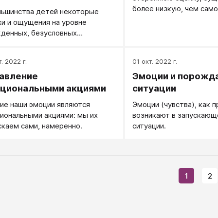
ию. Увидел отвратительное -
более низкую, чем само
льшинства детей некоторые
л, если можно, и все.
хи и ощущения на уровне
денных, безусловных
ексов вызывают
иональную реакцию
. 2022 г.
01 окт. 2022 г.
ащения. Если ее поддерживать
авление
Эмоции и порожд
звивать, ее оказывается со
енем возможным переносить и
циональными акциями
ситуации
о, что изначально для ребенка
ие наши эмоции являются
Эмоции (чувства), как п
атительным не является.
иональными акциями: мы их
возникают в запускающ
скаем сами, намеренно.
ситуации.
1
2