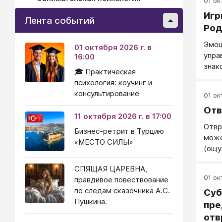
01 окт
Игр
Лента событий
Род
Эмоц
01 октября 2026 г. в
упра
16:00
знак
🎓 Практическая
упра
психология: коучинг и
личн
консультирование
01 окт
От
11 октября 2026 г. в 17:00
Отвр
Бизнес-ретрит в Турцию
може
«МЕСТО СИЛЫ»
(ощу
отвр
СПЯЩАЯ ЦАРЕВНА,
отвр
01 окт
правдивое повествование
отвр
по следам сказочника А.С.
Суб
возн
Пушкина.
не с
пре
или 
отв