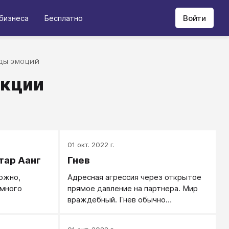
бизнеса
Бесплатно
Войти
ДЫ ЭМОЦИЙ
акции
01 окт. 2022 г.
тар Аанг
Гнев
ожно,
Адресная агрессия через открытое
амного
прямое давление на партнера. Мир
враждебный. Гнев обычно
выражается энергичным мощным
криком.