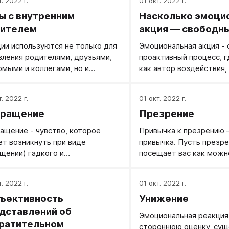
. 2022 г.
01 окт. 2022 г.
ы с внутренним
Насколько эмоци
ителем
акция — свободн
ии используются не только для
Эмоциональная акция - 
вления родителями, друзьями,
проактивный процесс, г
омыми и коллегами, но и
как автор воздействия,
вления собой, внутренним
подбирает, что и кому 
остным хозяйством.
переживать.
. 2022 г.
01 окт. 2022 г.
вращение
Презрение
ащение - чувство, которое
Привычка к презрению 
т возникнуть при виде
привычка. Пусть презр
щении) гадкого и
посещает вас как можн
атительного. Чувство
этого делайте простые
ащения при виде гадкого и
. 2022 г.
01 окт. 2022 г.
атительного может и не
ъективность
Унижение
икнуть, если человек, например,
клонен переживать в принципе
дставлений об
Эмоциональная реакция
не любит эту конкретную
ратительном
стороннюю оценку, сущ