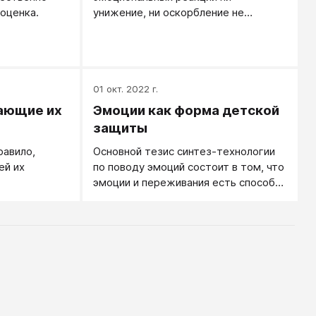
оценка.
унижение, ни оскорбление не
входит.
01 окт. 2022 г.
ающие их
Эмоции как форма детской
защиты
равило,
Основной тезис синтез-технологии
ей их
по поводу эмоций состоит в том, что
эмоции и переживания есть способ
целесообразного человеческого
поведения, выработанный в первую
очередь в детстве и в первую
очередь во взаимодействии с
родителями. Это способ, который
находят дети для управления
родителями, для общения с
родителями и для защиты от