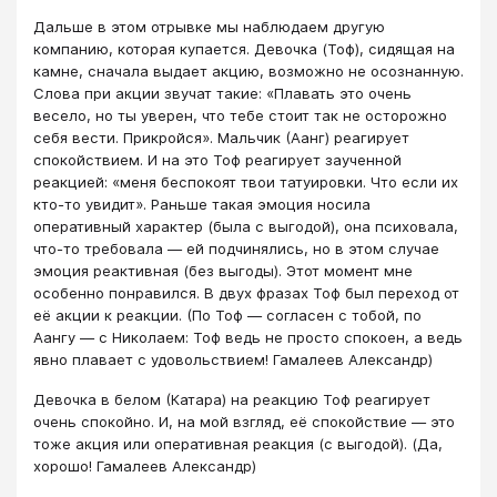
Дальше в этом отрывке мы наблюдаем другую
компанию, которая купается. Девочка (Тоф), сидящая на
камне, сначала выдает акцию, возможно не осознанную.
Слова при акции звучат такие: «Плавать это очень
весело, но ты уверен, что тебе стоит так не осторожно
себя вести. Прикройся». Мальчик (Аанг) реагирует
спокойствием. И на это Тоф реагирует заученной
реакцией: «меня беспокоят твои татуировки. Что если их
кто-то увидит». Раньше такая эмоция носила
оперативный характер (была с выгодой), она психовала,
что-то требовала — ей подчинялись, но в этом случае
эмоция реактивная (без выгоды). Этот момент мне
особенно понравился. В двух фразах Тоф был переход от
её акции к реакции. (По Тоф — согласен с тобой, по
Аангу — с Николаем: Тоф ведь не просто спокоен, а ведь
явно плавает с удовольствием! Гамалеев Александр)
Девочка в белом (Катара) на реакцию Тоф реагирует
очень спокойно. И, на мой взгляд, её спокойствие — это
тоже акция или оперативная реакция (с выгодой). (Да,
хорошо! Гамалеев Александр)