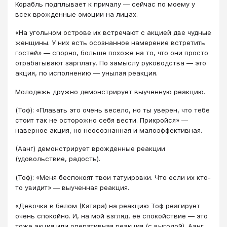
Корабль подплывает к причалу — сейчас по моему у
всех врожденные эмоции на лицах.
«На угольном острове их встречают с акцией две чудные
женщины. У них есть осознанное намерение встретить
гостей» — спорно, больше похоже на то, что они просто
отрабатывают зарплату. По замыслу руководства — это
акция, по исполнению — унылая реакция.
Молодежь дружно демонстрирует выученную реакцию.
(Тоф): «Плавать это очень весело, но ты уверен, что тебе
стоит так не осторожно себя вести. Прикройся» —
наверное акция, но неосознанная и малоэффективная.
(Аанг) демонстрирует врожденные реакции
(удовольствие, радость).
(Тоф): «Меня беспокоят твои татуировки. Что если их кто-
то увидит» — выученная реакция.
«Девочка в белом (Катара) на реакцию Тоф реагирует
очень спокойно. И, на мой взгляд, её спокойствие — это
тоже акция или оперативная реакция (с выгодой). Аанг