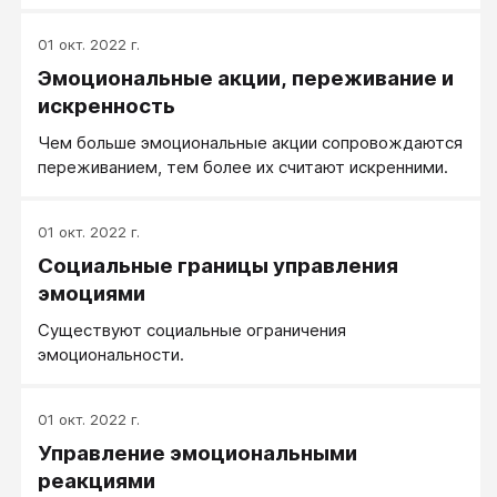
собственными эмоциями, чем-то мне напоминают
людей, которые не умеют управлять своими руками.
01 окт. 2022 г.
Т.е., живут в ситуации, как если бы руки не
Эмоциональные акции, переживание и
подчинялись своим же хозяевам.
искренность
Чем больше эмоциональные акции сопровождаются
переживанием, тем более их считают искренними.
01 окт. 2022 г.
Социальные границы управления
эмоциями
Существуют социальные ограничения
эмоциональности.
01 окт. 2022 г.
Управление эмоциональными
реакциями