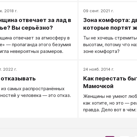
нее совсем другие вид
к. 2018 г.
09 сент. 2021 г.
щина отвечает за лад в
Зона комфорта: дв
ье? Вы серьёзно?
которые портят 
щина отвечает за атмосферу в
Ты не хочешь стремить
е» — пропаганда этого безумия
высотам, потому что на
игла невероятных размеров.
зоне комфорта?
. 2022 г.
24 нояб. 2014 г.
 отказывать
Как перестать бы
Мамочкой
 из самых распространённых
ностей у человека — это отказ.
Женщины не умеют люб
как хотите, но это — ре
правда. Дело вот в чём
это значит быть на равн
женщины (и мужчины) н
умеют быть плохо.