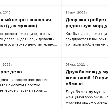
ения и выводы часто
жизни? Для себя я выде
овятся необоснованными.
момента — это, во-пер
в. 2010 г.
31 дек. 2009 г.
отношения союзников (
вный секрет спасения
Девушка требует
идём к общей цели).
ка (для мужчин)
радостную морду
о показать женщине, что ты
Как быть, когда женщи
то делаешь для неё, и делаешь
придирается и выносит 
бы что, а что-то действительно
то такой проблемы нет,
ительное.
этим — жить. Пришло п
читателя.
. 2022 г.
01 окт. 2022 г.
рое дело
Дружба между му
женщиной: 10 при
делать хорошее настроение
обмана
м? Помогать! Простое
веческое участие творит
Дружба между мужчин
оящие чудеса.
женщиной возможна, но
мужчина рядом с женщ
прикидывается ее друго