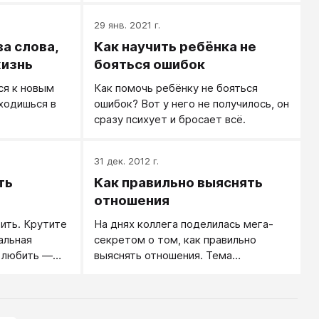
ы.
ситуацию — мужчина пытается, у
29 янв. 2021 г.
него закономерно не получается
а слова,
Как научить ребёнка не
(ведь не умеет же!), у него
опускаются руки.
жизнь
бояться ошибок
ся к новым
Как помочь ребёнку не бояться
ходишься в
ошибок? Вот у него не получилось, он
сразу психует и бросает всё.
31 дек. 2012 г.
ть
Как правильно выяснять
отношения
ить. Крутите
На днях коллега поделилась мега-
альная
секретом о том, как правильно
: любить —
выяснять отношения. Тема
ых. А
интересная — мне часто пишут, мол,
а равных
вы тут советуете с любимыми
общаться, обсуждать свои
отношения, а мы как начнём