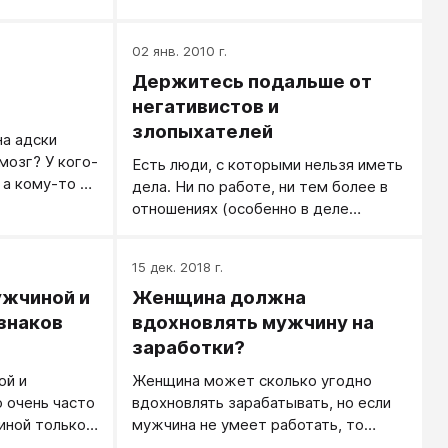
правильного воспитания мальчика —
лил два
нужен мужской пример. Мужская
вых,
02 янв. 2010 г.
фигура, на которую мальчик будет
мы вместе
ориентироваться.
Держитесь подальше от
негативистов и
злопыхателей
на адски
мозг? У кого-
Есть люди, с которыми нельзя иметь
 а кому-то с
дела. Ни по работе, ни тем более в
исьмо от
отношениях (особенно в деле
создания семьи). Если вы
встретились с таким человеком —
15 дек. 2018 г.
срочно отходите в строну и забудьте
жчиной и
Женщина должна
о нём навсегда.
знаков
вдохновлять мужчину на
заработки?
ой и
Женщина может сколько угодно
 очень часто
вдохновлять зарабатывать, но если
иной только
мужчина не умеет работать, то
м, имея на
вдохновение только ухудшает