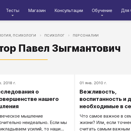
Тесты
Магазин
Консультации
Обучение
Для 
ОГИЯ, ПСИХОЛОГИ
ПСИХОЛОГ
ПЕРСОНАЛИИ
тор Павел Зыгмантович
. 2018 г.
01 янв. 2010 г.
сследования о
Вежливость,
овершенстве нашего
воспитанность и 
шления
необходимые в с
веческое мышление
Что самое важное в се
ючительно неидеально. Если мы
жизни? Или, если точне
рикладываем усилий, то наши
считать самым важным 