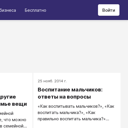
бизнеса
Бесплатно
Войти
25 нояб. 2014 г.
Воспитание мальчиков:
другие
ответы на вопросы
емье вещи
«Как воспитывать мальчиков?», «Как
воспитать мальчика?», «Как
мейной
правильно воспитать мальчика?»
е, что можно
Итак, первое условие для
в семейной