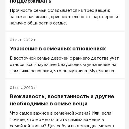
поддерживать
Прочность семьи складывается из трех вещей:
налаженная жизнь, привлекательность партнеров и
наличие общности в семье.
01 окт. 2022 г.
Уважение в семейных отношениях
В восточной семье девочек с раннего детства учат
относиться к мужчине безусловным уважением на
том лишь основании, что он мужчина. Мужчина на
Востоке земной бог и Господин. Почитать,
слушаться и ухаживать - это не просто традиции,
01 янв. 2010 г.
это введено в ранг закона. Например, жена обязана
Вежливость, воспитанность и другие
прислуживать мужу за столом выказывая тем
самым уважение. В Индии омывание стоп близкому
необходимые в семье вещи
человеку, является признаком высшего уважения
Что самое важное в семейной жизни? Или, если
мужу. В Египте появиться перед мужем в
точнее, что можно считать самым важным в
неподобающем виде в старом халате и
семейной жизни? Для себя я выделил два момента
непричесанной – признак неуважения.