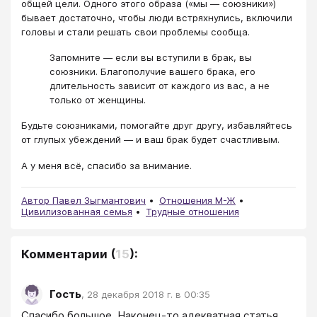
общей цели. Одного этого образа («мы — союзники»)
бывает достаточно, чтобы люди встряхнулись, включили
головы и стали решать свои проблемы сообща.
Запомните — если вы вступили в брак, вы
союзники. Благополучие вашего брака, его
длительность зависит от каждого из вас, а не
только от женщины.
Будьте союзниками, помогайте друг другу, избавляйтесь
от глупых убеждений — и ваш брак будет счастливым.
А у меня всё, спасибо за внимание.
Автор Павел Зыгмантович
Отношения М-Ж
Цивилизованная семья
Трудные отношения
Комментарии
(
15
):
Гость
,
28 декабря 2018 г. в 00:35
Спасибо большое. Наконец-то адекватная статья.