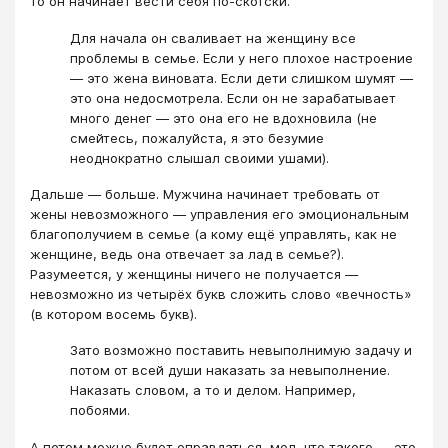
то он начинает вести себя по-скотски.
Для начала он сваливает на женщину все
проблемы в семье. Если у него плохое настроение
— это жена виновата. Если дети слишком шумят —
это она недосмотрела. Если он не зарабатывает
много денег — это она его не вдохновила (не
смейтесь, пожалуйста, я это безумие
неоднократно слышал своими ушами).
Дальше — больше. Мужчина начинает требовать от
жены невозможного — управления его эмоциональным
благополучием в семье (а кому ещё управлять, как не
женщине, ведь она отвечает за лад в семье?).
Разумеется, у женщины ничего не получается —
невозможно из четырёх букв сложить слово «вечность»
(в котором восемь букв).
Зато возможно поставить невыполнимую задачу и
потом от всей души наказать за невыполнение.
Наказать словом, а то и делом. Например,
побоями.
А потом можно будет оправдаться, мол, что такого — это