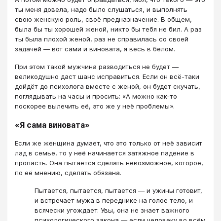
ты меня довела, надо было слушаться, и выполнять
свою женскую роль, своё предназначение. В общем,
была бы ты хорошей женой, никто бы тебя не бил. А раз
ты была плохой женой, раз не справилась со своей
задачей — вот сами и виновата, я весь в белом.
При этом такой мужчина разводиться не будет —
великодушно даст шанс исправиться. Если он всё-таки
дойдёт до психолога вместе с женой, он будет скучать,
поглядывать на часы и просить: «А можно как-то
поскорее вылечить её, это же у неё проблемы».
«Я сама виновата»
Если же женщина думает, что это только от неё зависит
лад в семье, то у неё начинается затяжное падение в
пропасть. Она пытается сделать невозможное, которое,
по её мнению, сделать обязана.
Пытается, пытается, пытается — и ужины готовит,
и встречает мужа в переднике на голое тело, и
всячески угождает. Увы, она не знает важного
психологического закона — если человеку во всём