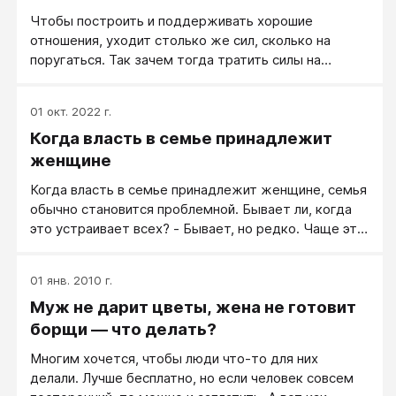
Чтобы построить и поддерживать хорошие
отношения, уходит столько же сил, сколько на
поругаться. Так зачем тогда тратить силы на
поругаться, если за те же силы можно жить по-
хорошему?
01 окт. 2022 г.
Когда власть в семье принадлежит
женщине
Когда власть в семье принадлежит женщине, семья
обычно становится проблемной. Бывает ли, когда
это устраивает всех? - Бывает, но редко. Чаще это
не устраивает мужчину и огорчает саму женщину.
Женщина хочет видеть в мужчине мужчину, а не
01 янв. 2010 г.
безвольное существо.
Муж не дарит цветы, жена не готовит
борщи — что делать?
Многим хочется, чтобы люди что-то для них
делали. Лучше бесплатно, но если человек совсем