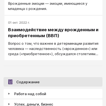
Врожденные эмоции — эмоции, имеющиеся у
младенца с рождения.
01 окт. 2022 г.
Взаимодействие между врожденным и
приобретенным (ВВП)
Вопрос о том, что важнее в детерминации развития
человека — наследственность («врожденное») или
среда («приобретенное»), обсуждался столетиями.
Например, в XVII веке английский философ Джон
Локк отвергал господствовавшее тогда
представление, что младенец — это маленький
взрослый, приходящий в мир уже полностью
наделенным способностями и знанием, и ему надо
Содержание
только расти, чтобы эти унаследованные свойства
проявились.
Работа над собой
Успех, деньги, бизнес