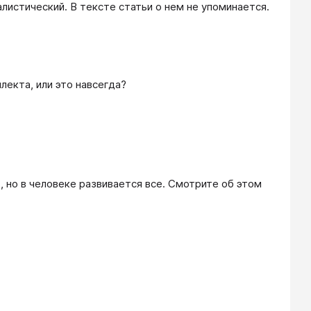
Прошу прощения, но по Гарднеру есть еще 8-й тип интеллекта - Натуралистический. В тексте статьи о нем не упоминается. 
лекта, или это навсегда?
 но в человеке развивается все. Смотрите об этом 