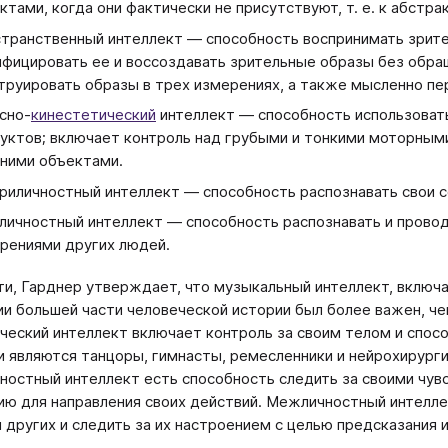
ктами, когда они фактически не присутствуют, т. е. к абст
транственный интеллект — способность воспринимать зрит
фицировать ее и воссоздавать зрительные образы без обра
труировать образы в трех измерениях, а также мысленно пе
сно-
кинестетический
интеллект — способность использовать
уктов; включает контроль над грубыми и тонкими моторным
ними объектами.
риличностный интеллект — способность распознавать свои с
ичностный интеллект — способность распознавать и провод
рениями других людей.
ти, Гарднер утверждает, что музыкальный интеллект, включа
и большей части человеческой истории был более важен, че
ческий интеллект включает контроль за своим телом и спос
 являются танцоры, гимнасты, ремесленники и нейрохирурги.
ностный интеллект есть способность следить за своими чувс
ю для направления своих действий. Межличностный интелле
 других и следить за их настроением с целью предсказания 