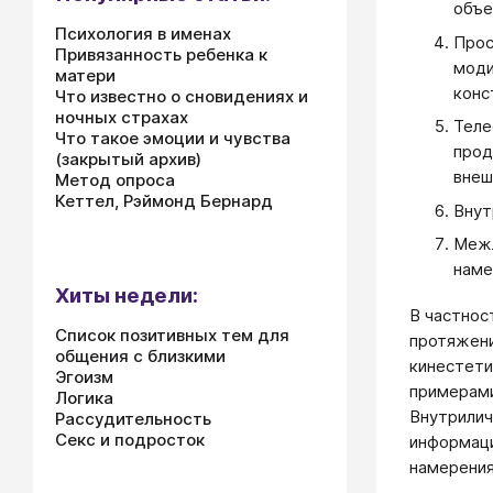
объе
Психология в именах
Прос
Привязанность ребенка к
моди
матери
конс
Что известно о сновидениях и
ночных страхах
Теле
Что такое эмоции и чувства
прод
(закрытый архив)
внеш
Метод опроса
Кеттел, Рэймонд Бернард
Внут
Межл
наме
Хиты недели:
В частнос
Список позитивных тем для
протяжени
общения с близкими
кинестети
Эгоизм
примерами
Логика
Внутрилич
Рассудительность
Секс и подросток
информаци
намерения