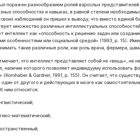
ыл поражен разнообразием ролей взрослых представителей 
зных способностях и навыках, в равной степени необходимы
 своих наблюдений он пришел к выводу, что вместо единой б
твует множество различных интеллектуальных способностей
т интеллект как «способность к решению задач или создан
ми особенностями или социальной средой» (1993, р. 15). И
нимать такие различные роли, как роль врача, фермера, шаман
тмечает, что интеллект представляет собой не «вещь», не не
л, наличие которого позволяет индивидууму использовать 
 (Kornhaber & Gardner, 1991, р. 155). Он считает, что сущес
 один от другого и действующих в мозге как самостоятельн
 К ним относятся:
ингвистический;
огико-математический;
ространственный;