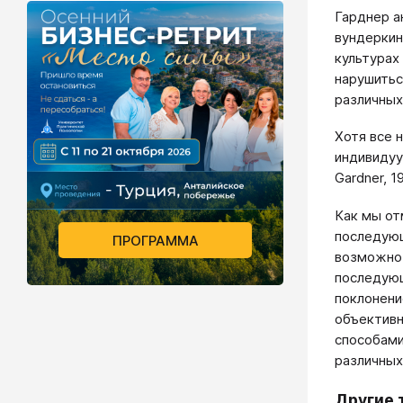
Гарднер а
вундеркин
культурах
нарушитьс
различных
Хотя все 
индивидуу
Gardner, 
Как мы от
последующ
ПРОГРАММА
возможно,
последующ
поклонени
объективн
способами
различных
Другие 