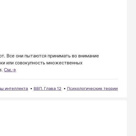
рт. Все они пытаются принимать во внимание
тки или совокупность множественных
в.
См.→
ы интеллекта
ВВП. Глава 12
Психологические теории