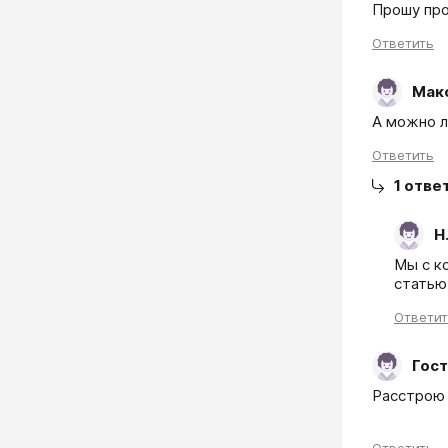
Ответить
Мак
А можно л
Ответить
1
отве
Н
Мы с к
статью
Ответи
Гост
Расстрою 
Ответить