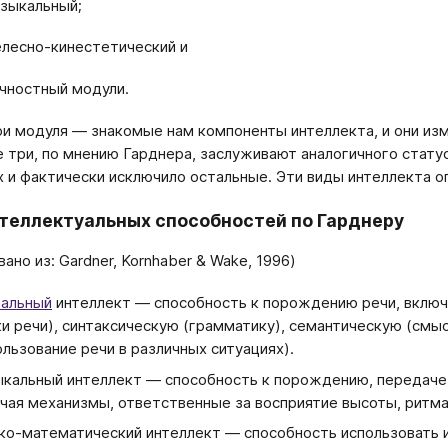
узыкальный;
елесно-кинестетический и
ичностный модули.
и модуля — знакомые нам компоненты интеллекта, и они из
 три, по мнению Гарднера, заслуживают аналогичного статус
х и фактически исключило остальные. Эти виды интеллекта о
теллектуальных способностей по Гарднеру
ано из: Gardner, Kornhaber & Wake, 1996)
альный
интеллект — способность к порождению речи, вклю
ки речи), синтаксическую (грамматику), семантическую (см
ользование речи в различных ситуациях).
кальный интеллект — способность к порождению, передаче 
чая механизмы, ответственные за восприятие высоты, ритма
ко-математический интеллект — способность использовать 