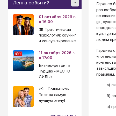
Лента событий
Гарднер б
разнообра
основании
01 октября 2026 г.
g», сущес
в 16:00
определяе
🎓 Практическая
культурны
психология: коучинг
людям при
и консультирование
Гарднер о
11 октября 2026 г.
«потенциа
в 17:00
контекста»
Бизнес-ретрит в
зависящих
Турцию «МЕСТО
правилам.
СИЛЫ»
а) л
«Я – Солнышко».
Тест на самую
б) л
лучшую жену!
в) п