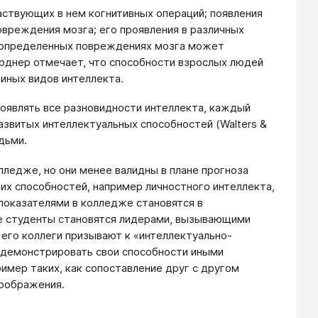
аствующих в нем когнитивных операций; появления
овреждения мозга; его проявления в различных
и определенных повреждениях мозга может
арднер отмечает, что способности взрослых людей
иных видов интеллекта.
роявлять все разновидности интеллекта, каждый
звитых интеллектуальных способностей (Walters &
дьми.
лледже, но они менее валидны в плане прогноза
их способностей, например личностного интеллекта,
показателями в колледже становятся в
е студенты становятся лидерами, вызывающими
и его коллеги призывают к «интеллектуально-
одемонстрировать свои способности иными
имер таких, как сопоставление друг с другом
воображения.