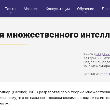
Тесты
Магазин
Консультации
Обучение
Для 
я множественного интелл
Книга «
Введени
Авторы: Р.Л. Ат
Под общей ред
15-е междунаро
Статья из
главы
рднер (Gardner, 1983) разработал свою теорию множествен
ивы тому, что он называет «классическим» взглядом на интел
ниям.