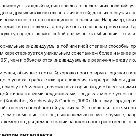
нализирует каждый вид интеллекта с нескольких позиций: уч
дов и других исключительных личностей; данных о случаях п
 и возможного хода эволюционного развития. Например, пр
я один тип интеллекта, а другие остаться незатронутыми. Г
 культур представляют собой различные комбинации тех или 
нормальные индивидуумы в той или иной степени способны п
м характеризуется уникальным сочетанием более и менее ра
1985), чем и объясняются индивидуальные различия между лю
мечали, обычные тесты IQ хорошо прогнозируют оценки в ко
его успеха в работе или продвижения в карьере. Меры друг
 помогут объяснить, почему некоторые люди с блестящими 
ей жизни жалкими неудачниками, тогда как менее успешны
е (Kornhaber, Krechevsky & Gardner, 1990). Поэтому Гарднер 
ой» оценке способностей учащихся. Это позволит детям пр
, чем с помощью тестов, выполняемых на листе бумаге, напр
 элементов для демонстрации навыков пространственного 
теории интеллекта