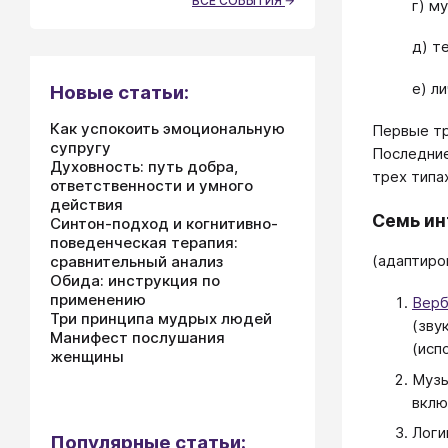
ВСЕ СОБЫТИЯ
г) м
д) т
е) л
Новые статьи:
Как успокоить эмоциональную
Первые тр
супругу
Последние
Духовность: путь добра,
трех типа
ответственности и умного
действия
Семь ин
Синтон-подход и когнитивно-
поведенческая терапия:
(адаптиров
сравнительный анализ
Обида: инструкция по
применению
Верб
Три принципа мудрых людей
(зву
Манифест послушания
(исп
женщины
Музы
вклю
Логи
Популярные статьи: