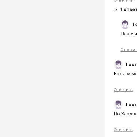
1
отве
Г
Перечи
Ответи
Гост
Есть ли м
Ответить
Гост
По Хардне
Ответить