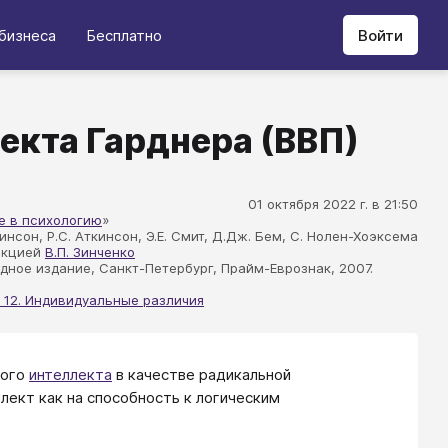
бизнеса
Бесплатно
Войти
екта Гарднера (ВВП)
01 октября 2022 г. в 21:50
е в психологию
»
кинсон, Р.С. Аткинсон, Э.Е. Смит, Д.Дж. Бем, С. Нолен-Хоэксема
акцией
В.П. Зинченко
дное издание, Санкт-Петербург, Прайм-Еврознак, 2007.
 12. Индивидуальные различия
ного
интеллекта
в качестве радикальной
лект как на способность к логическим