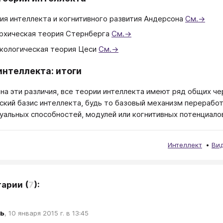
ия интеллекта и когнитивного развития Андерсона
См.→
рхическая теория Стернберга
См.→
кологическая теория Цеси
См.→
интеллекта: итоги
на эти различия, все теории интеллекта имеют ряд общих че
ский базис интеллекта, будь то базовый механизм перерабо
уальных способностей, модулей или когнитивных потенциало
Интеллект
Вид
тарии
(
7
):
ь
,
10 января 2015 г. в 13:45