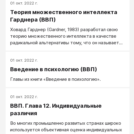
«множественные когнитивные потенциалы», в
01 окт. 2022 г.
способностей, касающихся и других проявлений
отличие от единой базовой интеллектуальной
Теория множественного интеллекта
интеллекта; т. е. что ни одна из специфических
способности или фактора общего интеллекта
способностей не является полностью независимой
Гарднера (ВВП)
от других (Messick, 1992; Scarr, 1985).
Ховард Гарднер (Gardner, 1983) разработал свою
теорию множественного интеллекта в качестве
радикальной альтернативы тому, что он называет
«классическим» взглядом на интеллект как на
способность к логическим размышлениям.
01 окт. 2022 г.
Введение в психологию (ВВП)
Главы из книги «Введение в психологию».
01 окт. 2022 г.
ВВП. Глава 12. Индивидуальные
различия
Во многих промышленно развитых странах широко
используется объективная оценка индивидуальных