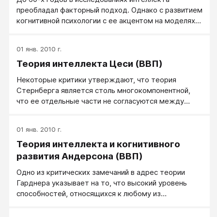
преобладал факторный подход. Однако с развитием
когнитивной психологии с ее акцентом на моделях
обработки информации (см. главу 9) возник новый
подход. Разные исследователи определяют его
01 янв. 2010 г.
несколько по-разному, но основная идея состоит в
Теория интеллекта Цеси (ВВП)
том, чтобы объяснить интеллект на языке
когнитивных процессов, протекающих при
Некоторые критики утверждают, что теория
выполнении нами интеллектуальной деятельности
Стернберга является столь многокомпонентной,
(Hunt, 1990; Carpenter, Just & Shell, 1990).
что ее отдельные части не согласуются между
Информационный подход ставит следующие
собой (Richardson, 1986). Другие отмечают, что эта
вопросы:
теория не объясняет, как решение задач
01 янв. 2010 г.
осуществляется в повседневных контекстах.
Теория интеллекта и когнитивного
Третьи указывают на то, что эта теория по большей
части игнорирует биологические аспекты
развития Андерсона (ВВП)
интеллекта. Стивен Цеси (Ceci, 1990) попытался
Одно из критических замечаний в адрес теории
ответить на эти вопросы, развив теорию
Гарднера указывает на то, что высокий уровень
Стернберга и уделив значительно большее
способностей, относящихся к любому из
внимание контексту и его влиянию на процесс
выделяемых им проявлений интеллекта, как
решения задач.Цеси полагает, что существуют
правило, коррелирует с высоким уровнем