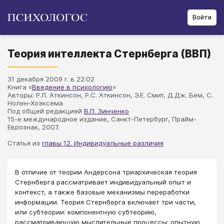
Войти
Теория интеллекта Стернберга (ВВП)
31 декабря 2009 г. в 22:02
Книга «
Введение в психологию
»
Авторы: Р.Л. Аткинсон, Р.С. Аткинсон, Э.Е. Смит, Д.Дж. Бем, С.
Нолен-Хоэксема
Под общей редакцией
В.П. Зинченко
15-е международное издание, Санкт-Петербург, Прайм-
Еврознак, 2007.
Статья из
главы 12. Индивидуальные различия
В отличие от теории Андерсона триархическая теория
Стернберга рассматривает индивидуальный опыт и
контекст, а также базовые механизмы переработки
информации. Теория Стернберга включает три части,
или субтеории: компонентную субтеорию,
рассматривающую мыслительные процессы; опытную