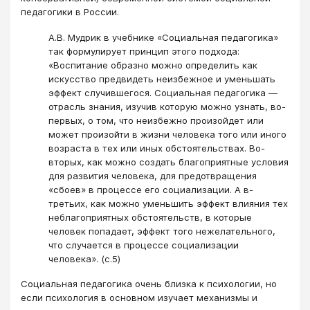
педагогики в России.
А.В. Мудрик в учебнике «Социальная педагогика»
так формулирует принцип этого подхода:
«Воспитание образно можно определить как
искусство предвидеть неизбежное и умень­шать
эффект случившегося. Социальная педагогика —
отрасль знания, изучив которую можно узнать, во-
первых, о том, что неизбежно произойдет или
может произойти в жизни человека того или ино­го
возраста в тех или иных обстоятельствах. Во-
вторых, как мож­но создать благоприятные условия
для развития человека, для предотвращения
«сбоев» в процессе его социализации. А в-
третьих, как можно уменьшить эффект влияния тех
неблагоприятных об­стоятельств, в которые
человек попадает, эффект того нежела­тельного,
что случается в процессе социализации
человека». (с.5)
Социальная педагогика очень близка к психологии, но
если психология в основном изучает механизмы и