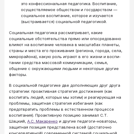
это конфессиональная педагогика. Воспитание,
осуществляемое обществом и государством —
социальное воспитание, которое и изучается
(выстраивается) социальной педагогикой.
Социальная педагогика рассматривает, какие
социальные обстоятельства прямо или опосредованно
влияют на воспитание человека в мас­штабах планеты,
страны и места его проживания (региона, горо­да, села,
микрорайона), какую роль играют в его жизни и воспи­
тании средства массовой коммуникации, семья,
общение с окру­жающими людьми и некоторые другие
факторы.
В социальной педагогике две дополняющих друг друга
стратегии: проактивная стратегия достижения (как
воспитать людей, которых мы хотим) и реагирующая на
проблемы, защитная стратегия избегания (как
предотвратить проблемы в естественном процессе
воспитания). Проактивную позицию занимал С.Т.
Шацкий,
А.С. Макаренко
и другие педагоги-новаторы,
защитная позиция представлена всей (достаточно
консервативной) современной системой социальной