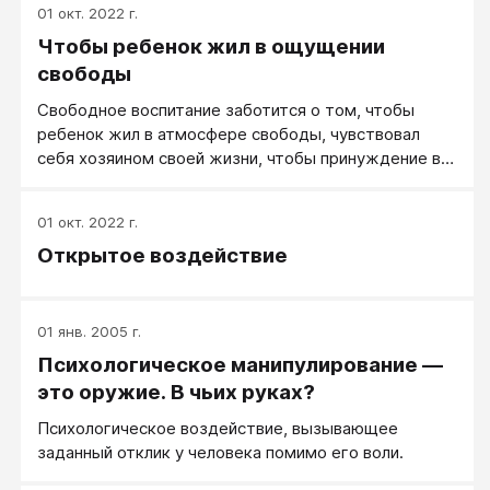
01 окт. 2022 г.
будет недоступен. Ваш слух работает отменно, и
Чтобы ребенок жил в ощущении
вы всё прекрасно слышите, но слышать вы будете
только один из двух предложенных вариантов.
свободы
Второй вы тоже слышите, но не осознаете этого.
Свободное воспитание заботится о том, чтобы
ребенок жил в атмосфере свободы, чувствовал
себя хозяином своей жизни, чтобы принуждение в
отношении себя он не чувствовал. Как можно этого
достичь?
01 окт. 2022 г.
Открытое воздействие
01 янв. 2005 г.
Психологическое манипулирование —
это оружие. В чьих руках?
Психологическое воздействие, вызывающее
заданный отклик у человека помимо его воли.