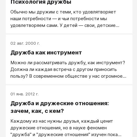
Психология дружбы
Обычно мы дружим с теми, кто удовлятворяет
наши потребности — и чьи потребности мы
удовлетворяем сами. У детей — свои, детские
потребности и свои особенности детской дружбы.
Детям в дружба ваша Собственность, интересна
02 авг. 2000 г.
Игрушка, приятна Кормушка, необходим Верный
Дружба как инструмент
Дружинник, когда-то, пригодится Дурачок-
половичок… В детской дружбе обычно все просто,
Можно ли рассматривать дружбу, как инструмент?
открыто и ясно.
Должна ли каждая встреча с другом приносить
пользу? В современном обществе у нас огромное
количество контактов. Мы общаемся с коллегами
по работе, с друзьями в социальных сетях, с
01 янв. 2012 г.
бывшими однокурсниками. Некоторых из них мы
Дружба и дружеские отношения:
называем знакомыми, других считаем друзьями. Но
интересно то, что понимание дружбы у всех разное.
зачем, как, с кем?
Каждому из нас нужны друзья, каждый ценит
дружеские отношения, но в науке феномен
"дружба" и "дружеские отношения" изучен пока