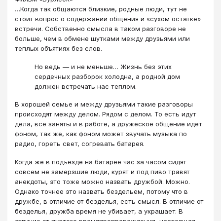
…Когда так общаются близкие, родные люди, тут не
стоит вопрос о содержании общения и «сухом остатке»
встречи. Собственно смысла в таком разговоре не
больше, чем в обмене шутками между друзьями или
теплых объятиях без слов.
Но ведь — и не меньше… Жизнь без этих
сердечных разборок холодна, а родной дом
должен встречать нас теплом.
В хорошей семье и между друзьями такие разговоры
происходят между делом. Рядом с делом. То есть идут
дела, все заняты и в работе, а дружеское общение идет
фоном, так же, как фоном может звучать музыка по
радио, гореть свет, согревать батарея.
Когда же в подъезде на батарее час за часом сидят
совсем не замерзшие люди, курят и под пиво травят
анекдоты, это тоже можно назвать дружбой. Можно.
Однако точнее это назвать бездельем, потому что в
дружбе, в отличие от безделья, есть смысл. В отличие от
безделья, дружба время не убивает, а украшает. В
отличие от пустого времяпрепровождения, настоящая