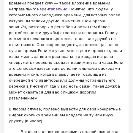
времени поедает кучу — такое вложение времени
неправильно:
нерентабельно
. Понятно, что людям, у
которых много свободного времени, для которых более
актуальны задачи другие, а именно «Чем время
занять?», разговоры о рентабельности (тем более
рентабельности дружбы) странны и непонятны. Если у
вас много незанятого времени, то для вас дружба не
стоит ничего. Она скорее радость, заполняющая ваше
пустое время. Если же у вас много дел и проектов, если
ваша жизнь занята и расписана, то каждая встреча
«подружить» реально съедает ваши минуты и часы. Если
это сопровождается еще дополнительными расходами
времени и сил, когда вы выручаете товарища из
очередной его авантюры или должны устраивать его
ребенка в Институт, где у вас есть связи, такая дружба
может оказаться для вас слишком дорогим
развлечением.
В любом случае, полезно вывести для себя конкретные
цифры: сколько времени вы кладете на ту или иную
дружбу (в часах).
Встреча с одноклассниками в родной школе два