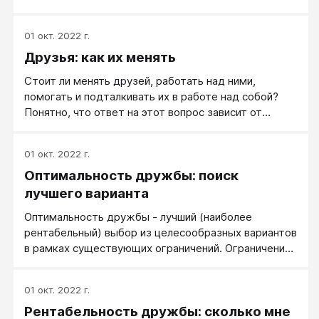
плохо. Лучше всего его разобрал, пожалуй, Игорь
Семенович Кон, который даже написал книгу, под
01 окт. 2022 г.
названием «Дружба». Она вышла ещё в 70-ых
Друзья: как их менять
годах. Если говорить в целом, то дружба — это
«неполовой брак». В том смысле, что люди не
Стоит ли менять друзей, работать над ними,
женятся друг на друге, но все остальные
помогать и подталкивать их в работе над собой?
отношения, за вычетом сексуальных, у них
Понятно, что ответ на этот вопрос зависит от
остаются.
ситуации. Рассмотрим ситуацию, когда друзей
менять стоит.
01 окт. 2022 г.
Оптимальность дружбы: поиск
лучшего варианта
Оптимальность дружбы - лучший (наиболее
рентабельный) выбор из целесообразных вариантов
в рамках существующих ограничений. Ограничения:
теоретически хочется найти друзей лучше - но в
моей деревне непьющих нет. Целесообразные
01 окт. 2022 г.
варианты: с Ванькой дружить прикольно, но ни к
Рентабельность дружбы: сколько мне
чему хорошему это определенно не приведет.