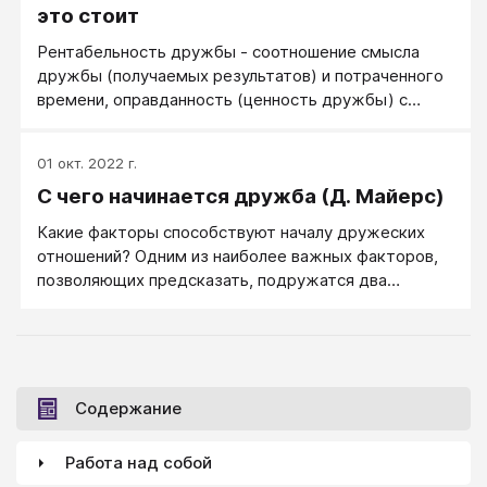
это стоит
Рентабельность дружбы - соотношение смысла
дружбы (получаемых результатов) и потраченного
времени, оправданность (ценность дружбы) с
точки зрения временных затрат. Сколько мне это
стоит? Ездили в магазин вместе с Юлькой,
01 окт. 2022 г.
выбирали ей сапоги. — 4 часа. Звонила Верунчик,
С чего начинается дружба (Д. Майерс)
жаловалась на маму. — 30 минут. Звонила мама,
жаловалась на здоровье, рассказывала о соседях
Какие факторы способствуют началу дружеских
по даче. — 20 минут.
отношений? Одним из наиболее важных факторов,
позволяющих предсказать, подружатся два
человека или нет, является их «территориальная
близость». Большинство людей находят своих
друзей среди соседей, коллег или одноклассников.
Возможно, точнее тут говорить не столько именно
о территориальной близости, а о частоте и
Содержание
характере взаимодействия.
Работа над собой