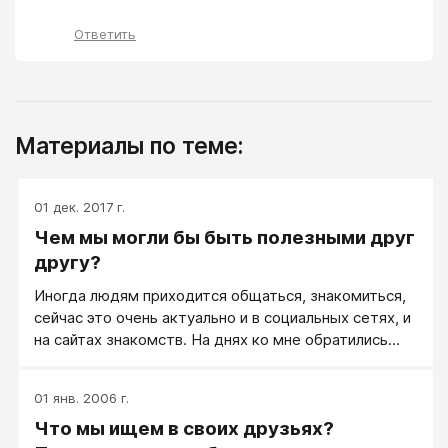
Ответить
Материалы по теме:
01 дек. 2017 г.
Чем мы могли бы быть полезными друг
другу?
Иногда людям приходится общаться, знакомиться,
сейчас это очень актуально и в социальных сетях, и
на сайтах знакомств. На днях ко мне обратились
именно с таким намерением, да еще совсем в
неподходящий момент ― важно было завершить
01 янв. 2006 г.
намеченное на день!
Что мы ищем в своих друзьях?