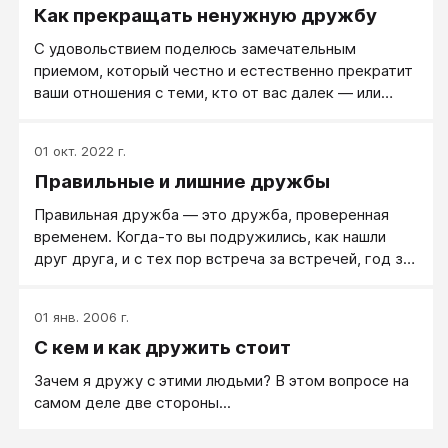
Как прекращать ненужную дружбу
годах. Если говорить в целом, то дружба — это
«неполовой брак». В том смысле, что люди не
С удовольствием поделюсь замечательным
женятся друг на друге, но все остальные
приемом, который честно и естественно прекратит
отношения, за вычетом сексуальных, у них
ваши отношения с теми, кто от вас далек — или
остаются.
наладит отношения с тем, кто вам все-таки дорог.
Итак, его зовут Сергей. Вы дружите долго, но
01 окт. 2022 г.
последний год, когда он рассказывает об уродах из
Правильные и лишние дружбы
автосервиса и Машке, которая его уже достала, эти
темы вас уже не вдохновляют. Звонить самому уже
Правильная дружба — это дружба, проверенная
не хочется. Но дружбы — жалко, и Сергей вообще-
временем. Когда-то вы подружились, как нашли
то замечательный парень.
друг друга, и с тех пор встреча за встречей, год за
годом вы поддерживаете друг друга, помогаете
другу, радуетесь друг за друга, видя, как быстро и
01 янв. 2006 г.
красиво благодаря этой дружбе вы растете.
С кем и как дружить стоит
Правильную дружбу нужно ценить и поддерживать.
Зачем я дружу с этими людьми? В этом вопросе на
самом деле две стороны...