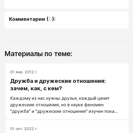
Комментарии
(
0
):
Материалы по теме:
01 янв. 2012 г.
Дружба и дружеские отношения:
зачем, как, с кем?
Каждому из нас нужны друзья, каждый ценит
дружеские отношения, но в науке феномен
"дружба" и "дружеские отношения" изучен пока
плохо. Лучше всего его разобрал, пожалуй, Игорь
Семенович Кон, который даже написал книгу, под
01 окт. 2022 г.
названием «Дружба». Она вышла ещё в 70-ых