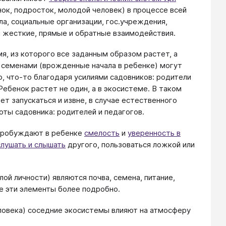
нок, подросток, молодой человек) в процессе всей
а, социальные организации, гос.учреждения,
и жесткие, прямые и обратные взаимодействия.
я, из которого все заданным образом растет, а
 семенами (врожденные начала в ребенке) могут
о, что-то благодаря усилиями садовников: родители
Ребенок растет не один, а в экосистеме. В таком
т запускаться и извне, в случае естественного
оты садовника: родителей и педагогов.
 пробуждают в ребенке
смелость
и
уверенность в
слушать и слышать
другого, пользоваться ложкой или
ой личности) являются почва, семена, питание,
е эти элементы более подробно.
ловека) соседние экосистемы влияют на атмосферу