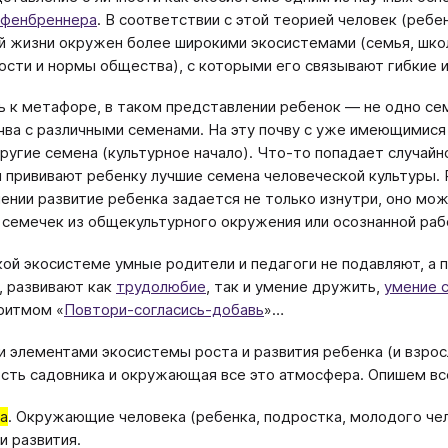
фенбреннера
. В соответствии с этой теорией человек (ребе
й жизни окружен более широкими экосистемами (семья, школ
ости и нормы общества), с которыми его связывают гибкие 
 к метафоре, в таком представлении ребенок — не одно сем
чва с различными семенами. На эту почву с уже имеющимися
другие семена (культурное начало). Что-то попадает случайн
и прививают ребенку лучшие семена человеческой культуры. 
ении развитие ребенка задается не только изнутри, оно може
 семечек из общекультурного окружения или осознанной раб
кой экосистеме умные родители и педагоги не подавляют, а
, развивают как
трудолюбие
, так и умение дружить,
умение 
ритмом «
Повтори-согласись-добавь
»…
 элементами экосистемы роста и развития ребенка (и взросл
сть садовника и окружающая все это атмосфера. Опишем вс
а
. Окружающие человека (ребенка, подростка, молодого че
и развития.