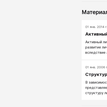
Материал
01 янв. 2014 г
Активный
Активный ли
развитие ли
вследствие 
самого чело
01 янв. 2006 г
Структур
В зависимос
представля
структуру л
строим свою