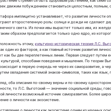
 растение стремится быть здоровым растением, как семя со
век движим побуждением становиться целостным, полным, 
тафора имплицитно устанавливает, что развитие личности 
грают второстепенную роль: солнце и дожди не сделают дер
лнечного света. Из почки ивы вырастет только ива, из желуд
таким образом предполагается только одно ядро, из которо
положность этому,
культурно-историческая теория Л.С. Выг
как один из факторов, а как главный источник развития лично
т как бы две переплетенных линии. Первая следует путем е
 культурой, способами поведения и мышления. По теории Выг
роисходит в первую очередь не через их саморазвитие, а ч
путем овладения системой знаков-символов, таких как язык, 
гляд, оба описания по-своему верны и по-своему односторон
чности, то Л.С. Выготский — значение социальной среды, гов
мой личности возможный источник саморазвития. Более широ
ение о личности как экосистеме.
ставление о личности как экосистеме одним из научных ос