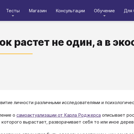
Тесты
Магазин
Консультации
Обучение
Для 
ок растет не один, а в эк
звитие личности различными исследователями и психологиче
ление о
самоактуализации от Карла Роджерса
описывает рос
з которого вырастает, разворачивает себя то или иное дерев