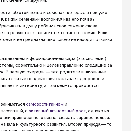
сти сменяется другим.
ости, об этой почве и семенах, которые в ней уже
 К каким семенами восприимчива его почва?
асывать в душу ребенка свои семена: слова,
т в результате, зависит не только от семян. Если
х семян не предназначено, слово не находит отклика
выращиванием и формированием сада (экосистемы).
стемы, сознательно и целенаправленно следящие за
ся. В первую очередь — это родители и школьные
спитательные воздействия оказывает дворовое и
липает к интернету, а там кем-то проводятся
я заниматься
самовоспитанием
и
 пассивный, а
активный личностный рост
, однако из
 или привнесенного извне, сказать заранее нельзя.
начала и культурного развития.
Вторая природа — то,
тественным, как генетически заданное.