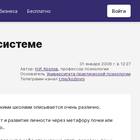
бизнеса
Бесплатно
Войти
осистеме
01 января 2006 г. в 12:27
Автор:
Н.И. Козлов
, профессор психологии
Основатель
Университета практической психологии
Телеграмм-канал
t.me/kozlovni
скими школами описывается очень различно.
т и развитие личности через метафору почки или
о..