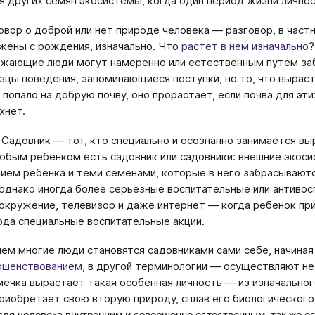
ля других семян экосистемы, когда один период жизни лично
овор о доброй или нет природе человека — разговор, в частн
жены с рождения, изначально. Что
растет в нем изначально
?
жающие люди могут намеренно или естественным путем забр
зцы поведения, запоминающиеся поступки, но то, что вырасте
 попало на добрую почву, оно прорастает, если почва для эти
хнет.
. Садовник — тот, кто специально и осознанно занимается 
юбым ребенком есть садовник или садовники: внешние экоси
нием ребенка и теми семенами, которые в него забрасывают
 однако иногда более серьезные воспитательные или антиво
окружение, телевизор и даже интернет — когда ребенок при
ода специальные воспитательные акции.
ем многие люди становятся садовниками сами себе, начина
ршенствованием
, в другой терминологии — осуществляют не
мечка вырастает такая особенная личность — из изначального
риобретает свою вторую природу, сплав его биологического 
для человека внутренним и совершенно естественным, так же ес