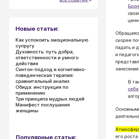
ВСЕ СОБЫТИЯ
Брон
свое
ценн
Новые статьи:
Обращаясь
Как успокоить эмоциональную
скорее по
супругу
падать и 
Духовность: путь добра,
и педагог
ответственности и умного
представл
действия
занесения
Синтон-подход и когнитивно-
поведенческая терапия:
сравнительный анализ
В та
Обида: инструкция по
себе
применению
алго
Три принципа мудрых людей
Манифест послушания
Основными
женщины
деятельно
Атмосфер
его роста 
Популярные статьи: