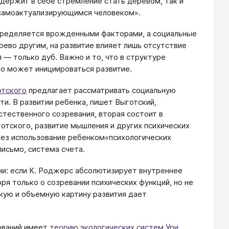
держит в себе стремление стать деревом, так и
самоактуализирующимся человеком».
определяется врожденными факторами, а социальные
ево другим, на развитие влияет лишь отсутствие
я — только дуб. Важно и то, что в структуре
го может инициироваться развитие.
отского
предлагает рассматривать социальную
сти. В развитии ребенка, пишет Выготский,
стественного созревания, вторая состоит в
отского, развитие мышления и других психических
ерез использование ребенком«психологических
письмо, система счета.
ни: если К. Роджерс абсолютизирует внутреннее
оря только о созревании психических функций, но не
кую и объемную картину развития дает
нований имеет
теорию экологических систем Ури