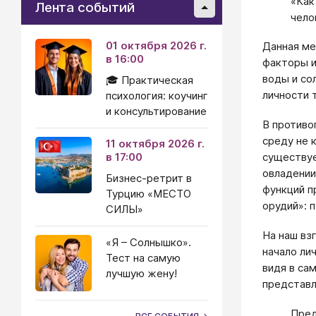
«Как
Лента событий
чело
01 октября 2026 г.
Данная ме
в 16:00
факторы и
воды и со
🎓 Практическая
личности 
психология: коучинг
и консультирование
В противо
среду не 
11 октября 2026 г.
в 17:00
существуе
овладении
Бизнес-ретрит в
функций п
Турцию «МЕСТО
орудий»: 
СИЛЫ»
На наш вз
«Я – Солнышко».
начало ли
Тест на самую
видя в са
лучшую жену!
представл
Пред