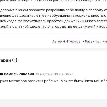
 девочка в юном возрасте разрешила себе полную свободу с
невно два десятка лет, ее необузданная эмоциональность ст
чка когда-то впечатлилась красотой движений и много лет 
ений в балетной школе, то благородство ее движений и кор
Автор Н.И. Козлов
Развитие лич
тарии
(
1
):
н Рамиль Ривович
,
19 марта 2013 г. в 09:20
яркая метафора развития ребенка. Может быть "питание" и "