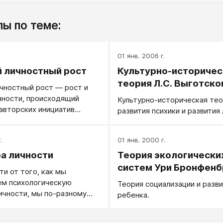
ы по теме:
.
01 янв. 2006 г.
 личностный рост
Культурно-историчес
теория Л.С. Выготско
чностный рост — рост и
чности, происходящий
Культурно-историческая те
авторских инициатив
развития психики и развития 
века.
.
01 янв. 2000 г.
а личности
Теория экологически
систем Ури Бронфен
ти от того, как мы
ем психологическую
Теория социализации и разв
ичности, мы по-разному
ребенка.
 работу с нею.