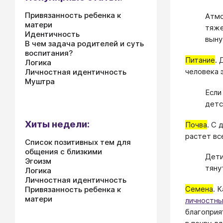
Привязанность ребенка к
Атмо
матери
тяже
Идентичность
выну
В чем задача родителей и суть
воспитания?
Питание
. 
Логика
человека 
Личностная идентичность
Муштра
Если
детс
Хиты недели:
Почва
. С 
растет вс
Список позитивных тем для
общения с близкими
Дети
Эгоизм
тяну
Логика
Личностная идентичность
Семена
. 
Привязанность ребенка к
матери
личностны
благоприя