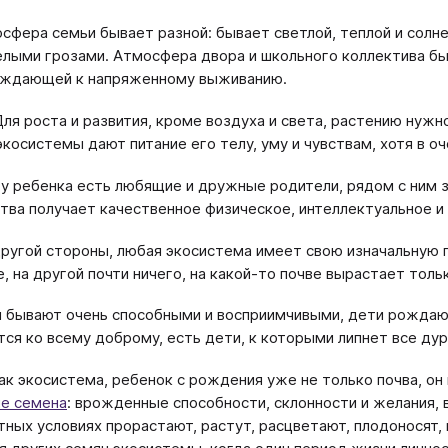
сфера семьи бывает разной: бывает светлой, теплой и солн
лыми грозами. Атмосфера двора и школьного коллектива бы
ждающей к напряженному выживанию.
Для роста и развития, кроме воздуха и света, растению ну
экосистемы дают питание его телу, уму и чувствам, хотя в оч
 у ребенка есть любящие и дружные родители, рядом с ним з
тва получает качественное физическое, интеллектуальное и
другой стороны, любая экосистема имеет свою изначальную п
е, на другой почти ничего, на какой-то почве вырастает тол
 бывают очень способными и восприимчивыми, дети рождают
тся ко всему доброму, есть дети, к которыми липнет все дур
Как экосистема, ребенок с рождения уже не только почва, о
е семена
: врожденные способности, склонности и желания,
тных условиях прорастают, растут, расцветают, плодоносят, 