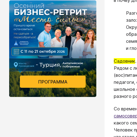
в почву д
Разг
зало
Окру
обра
семя
и гло
Садовник
Рядом с л
(вос)пита
ПРОГРАММА
педагоги,
школьное 
разного р
Со времен
самосове
какого се
Человек п
что стало 