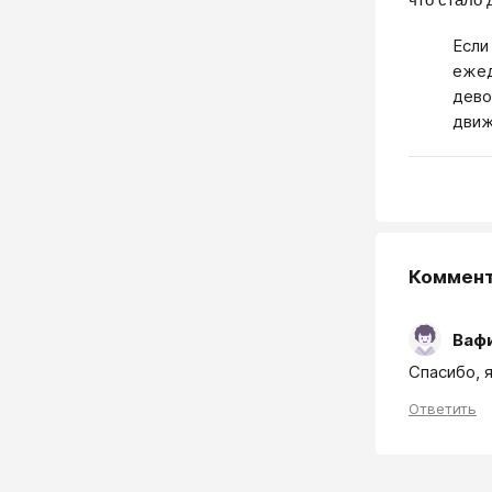
Если
ежед
дево
движ
Коммен
Вафи
Спасибо, 
Ответить