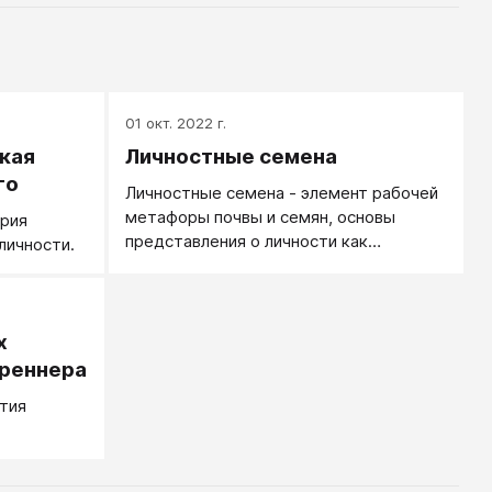
01 окт. 2022 г.
кая
Личностные семена
го
Личностные семена - элемент рабочей
метафоры почвы и семян, основы
ория
представления о личности как
личности.
экосистеме: врожденные способности
личности, ее склонности и желания,
возможно и врожденные идеи. Эти
семена при благоприятных условиях
х
прорастают, растут, расцветают,
бреннера
плодоносят, но могут болеть,
ития
отцветать и умирать, превращаясь в
почву для других семян экосистемы,
когда один период жизни личности
сменяется другим.