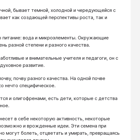
ечной, бывает темной, холодной и чередующейся с
вает как создающей перспективы роста, так и
жно питание: вода и микроэлементы. Окружающие
ень разной степени и разного качества.
аботливые и внимательные учителя и педагоги, он с
 духовное развитие.
очву, почву разного качества. На одной почве
ько нечто специфическое.
ся и олигофренами, есть дети, которые с детства
ное.
н несет в себе некоторую активность, некоторые
 возможно и врожденные идеи. Эти семена при
но могут болеть, отцветать и умирать, превращаясь