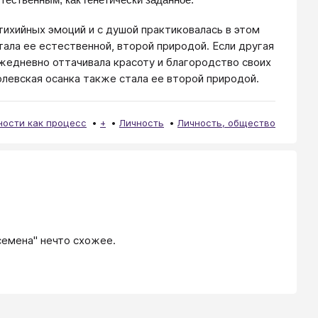
тихийных эмоций и с душой практиковалась в этом
ала ее естественной, второй природой. Если другая
ежедневно оттачивала красоту и благородство своих
олевская осанка также стала ее второй природой.
ности как процесс
+
Личность
Личность, общество
семена" нечто схожее.