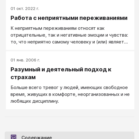
01 окт. 2022 г.
Работа с неприятными переживаниями
К неприятным переживаниям относят как
отрицательные, так и негативные эмоции и чувства:
то, что неприятно самому человеку и (или) является
проблемой как для него, так для окружающих и для
дела. Считая вторую сторону более важной, в
01 янв. 2006 г.
дальнейшем мы будем вместо "неприятных"
Разумный и деятельный подход к
переживаний писать "негативные" переживания.
страхам
Больше всего тревог у людей, имеющих свободное
время, живущих в комфорте, неорганизованных и не
любящих дисциплину.
Содержание