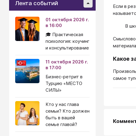
Лента событий
Если в ре
называетс
01 октября 2026 г.
в 16:00
В шк
🎓 Практическая
Смысловое
психология: коучинг
материала
и консультирование
Какое з
11 октября 2026 г.
в 17:00
Произволь
Бизнес-ретрит в
самое туп
Турцию «МЕСТО
СИЛЫ»
Кто у нас глава
семьи? Кто должен
быть в вашей
Коммен
семье главой?