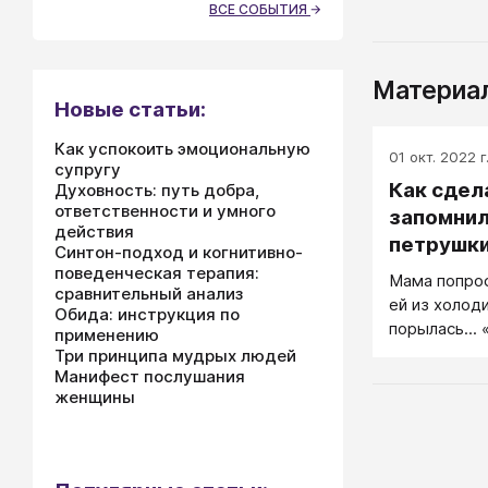
ВСЕ СОБЫТИЯ
Материал
Новые статьи:
Как успокоить эмоциональную
01 окт. 2022 г
супругу
Как сдел
Духовность: путь добра,
ответственности и умного
запомнил
действия
петрушк
Синтон-подход и когнитивно-
поведенческая терапия:
Мама попрос
сравнительный анализ
ей из холод
Обида: инструкция по
порылась... 
применению
Посмотри ле
Три принципа мудрых людей
Манифест послушания
ошиблась, с
женщины