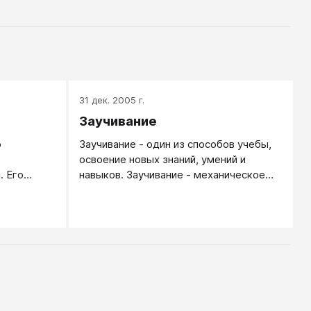
31 дек. 2005 г.
Заучивание
о
Заучивание - один из способов учебы,
освоение новых знаний, умений и
. Его
навыков. Заучивание - механическое
ие,
повторение формулировок или
ла
действия для бездумного запоминания.
Способ учебы достаточно простой, но
не самый эффективный.