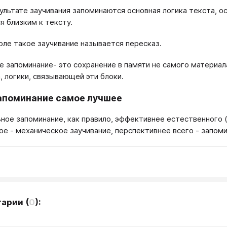
зультате заучивания запоминаются основная логика текста, о
я близким к тексту.
оле такое заучивание называется пересказ.
 запоминание- это сохранение в памяти не самого материа
, логики, связывающей эти блоки.
апоминание самое лучшее
ное запоминание, как правило, эффективнее естественного 
ое - механическое заучивание, перспективнее всего - запом
тарии
(
0
):