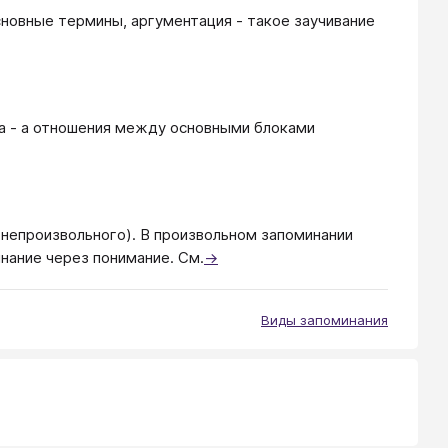
сновные термины, аргументация - такое заучивание
ла - а отношения между основными блоками
(непроизвольного). В произвольном запоминании
инание через понимание. См.
→
Виды запоминания