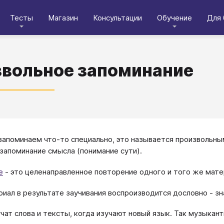
Тесты
Магазин
Консультации
Обучение
Для 
вольное запоминание
запоминаем что-то специально, это называется произвольны
 запоминание смысла (понимание сути).
е
- это целенаправленное повторение одного и того же мате
риал в результате заучивания воспроизводится дословно - зн
учат слова и тексты, когда изучают новый язык. Так музыкан