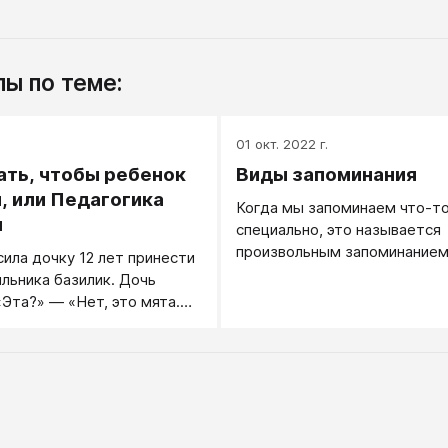
ы по теме:
.
01 окт. 2022 г.
ать, чтобы ребенок
Виды запоминания
, или Педагогика
Когда мы запоминаем что-т
и
специально, это называется
произвольным запоминанием
ила дочку 12 лет принести
основные формы — заучиван
ильника базилик. Дочь
пересказ, запоминание смыс
«Эта?» — «Нет, это мята.
(понимание сути)...
вее». Посмотрела. Снова
нова не то.