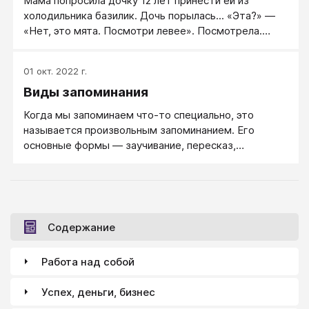
Мама попросила дочку 12 лет принести ей из
холодильника базилик. Дочь порылась... «Эта?» —
«Нет, это мята. Посмотри левее». Посмотрела.
Снова ошиблась, снова не то.
01 окт. 2022 г.
Виды запоминания
Когда мы запоминаем что-то специально, это
называется произвольным запоминанием. Его
основные формы — заучивание, пересказ,
запоминание смысла (понимание сути)...
Содержание
Работа над собой
Успех, деньги, бизнес