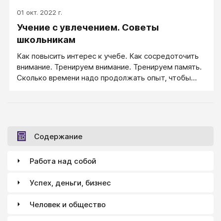
01 окт. 2022 г.
Учение с увлечением. Советы
школьникам
Как повысить интерес к учебе. Как сосредоточить
внимание. Тренируем внимание. Тренируем память.
Сколько времени надо продолжать опыт, чтобы
выработалась привычка. Как научиться «хотеть».
Волевое запоминание. Природа непроизвольной
памяти. Память работает, если есть цель, действие
и применение. Закономерности волевой памяти.
Научиться думать! Как научиться направлять свою
Содержание
волю к цели. Когда вызывают к доске...Контрольная
работаДля тех, кто читать не любит.
Работа над собой
Интеллектуальный фон класса. Как освободить
время для общего развития.Отстающие. За дело
Успех, деньги, бизнес
берется коллектив! Поддержка людей, которые
нам дороги. Сколько времени отводить на учебу
Человек и общество
(работу) Умственный труд. Уроки в школе.