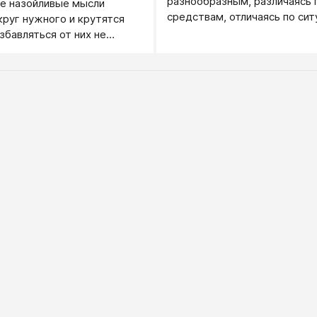
разнообразным, различаясь 
е назойливые мысли
средствам, отличаясь по сит
круг нужного и крутятся
общения и тому, кто общает
збавляться от них не