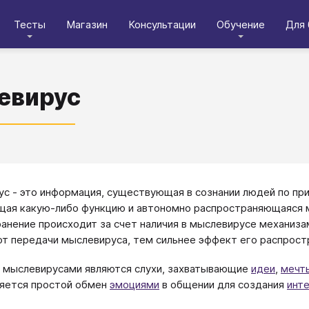
Тесты
Магазин
Консультации
Обучение
Для 
евирус
с - это информация, существующая в сознании людей по принц
ая какую-либо функцию и автономно распространяющаяся м
анение происходит за счет наличия в мыслевирусе механиз
от передачи мыслевируса, тем сильнее эффект его распрост
 мыслевирусами являются слухи, захватывающие
идеи
,
мечт
яется простой обмен
эмоциями
в общении для создания
инт