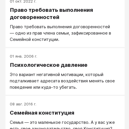
01 окт. 2022 г.
правила и договоренности. Конфронтация - один из
Право требовать выполнения
этапов грамотного поведения в конфликте.
договоренностей
Право требовать выполнения договоренностей
— одно из прав члена семьи, зафиксированное в
Семейной конституции.
01 янв. 2006 г.
Психологическое давление
Это вариант негативной мотивации, который
подталкивает адресата воздействия менять свое
поведение или куда-то убегать.
08 авг. 2016 г.
Семейная конституция
Семья — это маленькое государство. А у вас уже
есть свое законодательство, своя Конституция?