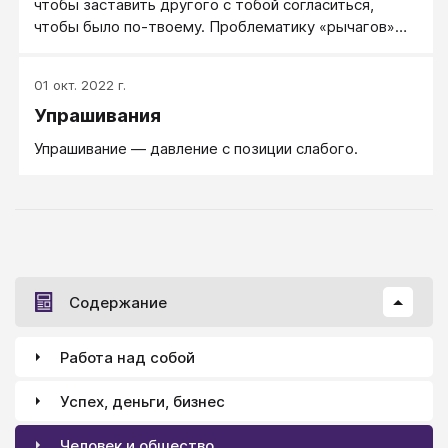
чтобы заставить другого с тобой согласиться,
чтобы было по-твоему. Проблематику «рычагов»
поднял и глубоко разработал известный московский
психолог и психотерапевт А.П. Егидес.
01 окт. 2022 г.
Упрашивания
Упрашивание — давление с позиции слабого.
Содержание
Работа над собой
Успех, деньги, бизнес
Человек и общество