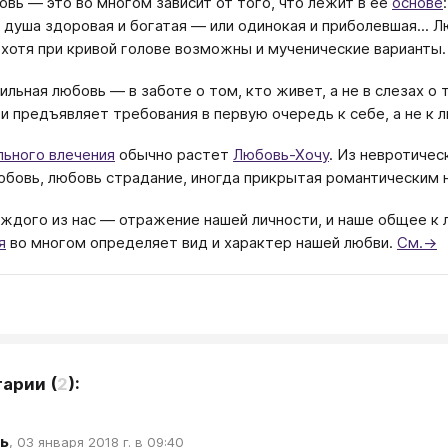
овь — это во многом зависит от того, что лежит в ее
основе
, душа здоровая и богатая — или одинокая и приболевшая... 
, хотя при кривой голове возможны и мученические варианты.
ильная любовь — в заботе о том, кто живет, а не в слезах о 
и предъявляет требования в первую очередь к себе, а не к 
льного влечения
обычно растет
Любовь-Хочу
. Из невротичес
юбовь, любовь страдание, иногда прикрытая романтическим 
ждого из нас — отражение нашей личности, и наше общее к 
я
​ во многом определяет вид и характер нашей любви.
См.→
тарии
(
2
):
ь
,
03 января 2018 г. в 09:40