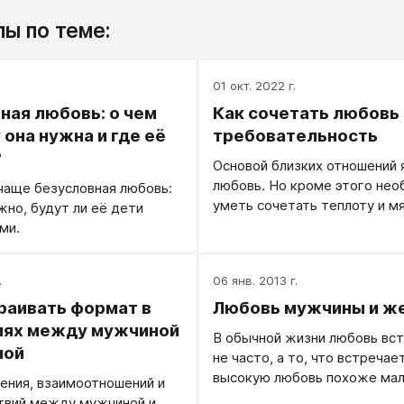
ы по теме:
01 окт. 2022 г.
ная любовь: о чем
Как сочетать любовь 
 она нужна и где её
требовательность
?
Основой близких отношений 
любовь. Но кроме этого не
чаще безусловная любовь:
уметь сочетать теплоту и мя
жно, будут ли её дети
жесткостью, принятие с
ми.
требовательностью. Наприм
шаловливый сын собирается 
.
06 янв. 2013 г.
минутку в квартиру не снима
обуви, то нужно суметь так
раивать формат в
Любовь мужчины и ж
его, чтобы с одной стороны 
иях между мужчиной
В обычной жизни любовь вс
мягко и с любовью, а с друго
ной
не часто, а то, что встречает
вызывало сомнений, что ваш
высокую любовь похоже мал
ения, взаимоотношений и
требование не обсуждается
любовью называют телесную
твий между мужчиной и