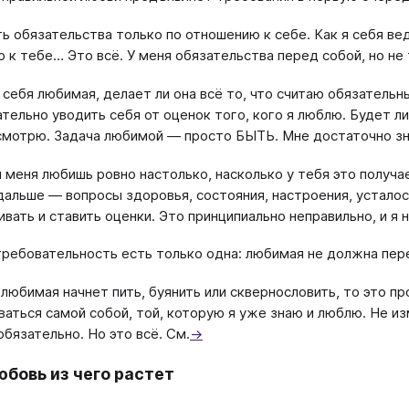
ть обязательства только по отношению к себе. Как я себя вед
 к тебе… Это всё. У меня обязательства перед собой, но не 
 себя любимая, делает ли она всё то, что считаю обязательны
ательно уводить себя от оценок того, кого я люблю. Будет ли
 смотрю. Задача любимой — просто БЫТЬ. Мне достаточно зн
 меня любишь ровно настолько, насколько у тебя это получае
дальше — вопросы здоровья, состояния, настроения, усталост
ивать и ставить оценки. Это принципиально неправильно, и я 
требовательность есть только одна: любимая не должна пер
 любимая начнет пить, буянить или сквернословить, то это п
ваться самой собой, той, которую я уже знаю и люблю. Не из
обязательно. Но это всё. См.
→
юбовь из чего растет