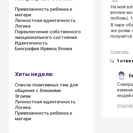
На мой вз
Привязанность ребенка к
вполне мо
матери
любовь). 
Личностная идентичность
В паре об
Логика
же ролик 
Переключение собственного
получится
эмоционального состояния
Идентичность
Биография Ирвина Ялома
Ответить
1
отве
Хиты недели:
Е
Соверш
Список позитивных тем для
изменя
общения с близкими
людей 
Эгоизм
Личностная идентичность
Ответи
Логика
Привязанность ребенка к
матери