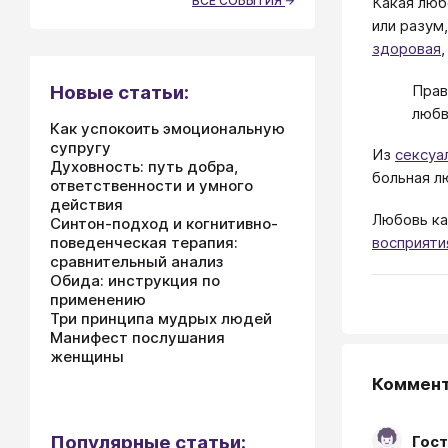
Какая люб
ВСЕ СОБЫТИЯ
или разум
здоровая
Прав
Новые статьи:
любв
Как успокоить эмоциональную
супругу
Из
сексуа
Духовность: путь добра,
больная л
ответственности и умного
действия
Любовь ка
Синтон-подход и когнитивно-
поведенческая терапия:
восприяти
сравнительный анализ
Обида: инструкция по
применению
Три принципа мудрых людей
Манифест послушания
женщины
Коммен
Популярные статьи:
Гост