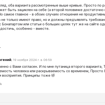
гляд, оба варианта рассмотренные выше кривые. Просто по ра
жет быть зациклен на себе (а второй половинке достаточно п
Но самое главное - в обоих случаях отношения не продуктивны
а не только имеют право, но и должны предъявлять требования
с Бонапартом или статьи о больших целях тут же на сайте од
 достичь, особенно - вместе. 
т
вгений
,
19 ноября 2024 г. в 06:59
енно с Вами согласен. И по мне путаница второго варианта, 
емость человека или раскрываемость со временем, Просто БЫ
и восприятия. Принципы тоже 🤣
ть