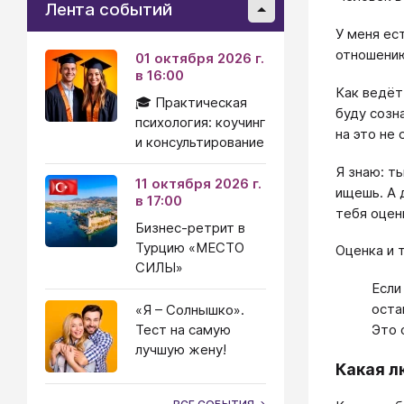
Лента событий
У меня ес
отношению
01 октября 2026 г.
в 16:00
Как ведёт
🎓 Практическая
буду созн
психология: коучинг
на это не
и консультирование
Я знаю: ты
11 октября 2026 г.
ищешь. А 
в 17:00
тебя оцен
Бизнес-ретрит в
Турцию «МЕСТО
Оценка и 
СИЛЫ»
Если
оста
«Я – Солнышко».
Тест на самую
Это 
лучшую жену!
Какая л