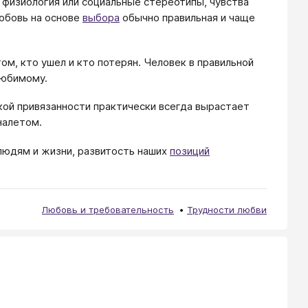
: физиология или социальные стереотипы, чувства
Любовь на основе
выбора
обычно правильная и чаще
том, кто ушел и кто потерян. Человек в правильной
любимому.
кой привязанности практически всегда вырастает
налетом.
людям и жизни, развитость наших
позиций
Любовь и требовательность
Трудности любви