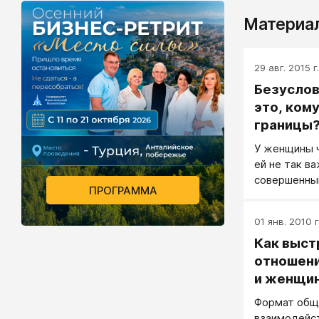
Материал
29 авг. 2015 г.
Безуслов
это, кому
границы
У женщины 
ей не так ва
совершенны
ПРОГРАММА
01 янв. 2010 г
Как выст
отношен
и женщи
Формат общ
взаимодейс