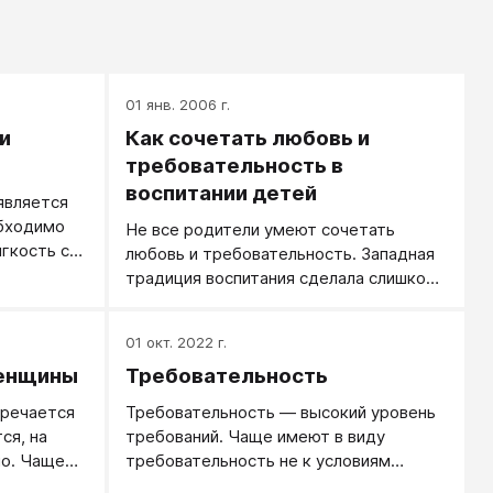
01 янв. 2006 г.
и
Как сочетать любовь и
требовательность в
воспитании детей
является
обходимо
Не все родители умеют сочетать
гкость с
любовь и требовательность. Западная
традиция воспитания сделала слишком
ер, если
большой крен в сторону «поберечь», в
пройти на
сторону «создать комфорт жизненный
01 окт. 2022 г.
я грязной
и душевный», в сторону
 остановить
енщины
Требовательность
безоценочности и всеприятия, забыв о
это было
необходимости подготовки ребенка к
тречается
Требовательность — высокий уровень
й не
жизни.
ся, на
требований. Чаще имеют в виду
е
о. Чаще
требовательность не к условиям
.
 тягу к
жизни, а к людям.