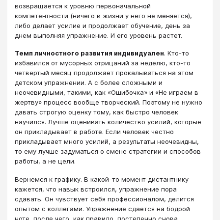
возвращается к уровню первоначальной
компетентности (ничего в жизни у него не меняется),
либо делает усилие и продолжает обучение, день за
днем выполняя упражнение. И его уровень растет.
Темп личностного развития индивидуален
. Кто-то
избавился от мусорных отрицаний за неделю, кто-то
четвертый месяц продолжает прокалываться на этом
детском упражнении. А с более сложными и
неочевидными, такими, как «Ошибочка» и «Не играем в
жертву» процесс вообще творческий. Поэтому не нужно
давать строгую оценку тому, как быстро человек
научился. Лучше оценивать количество усилий, которые
он прикладывает в работе. Если человек честно
прикладывает много усилий, а результаты неочевидны,
то ему лучше задуматься о смене стратегии и способов
работы, а не цели.
Вернемся к графику. В какой-то момент дистантнику
кажется, что навык встроился, упражнение пора
сдавать. Он чувствует себя профессионалом, делится
опытом с коллегами. Упражнение сдаётся на бодрой
ноте, после чего, как правило, постепенно снова