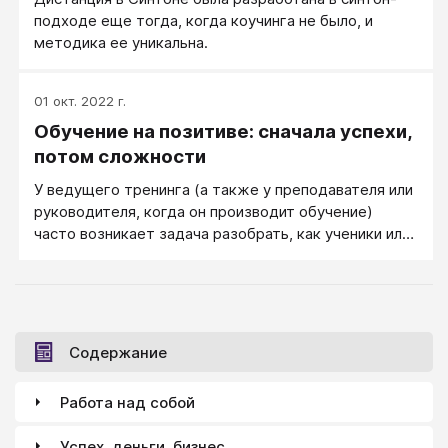
подходе еще тогда, когда коучинга не было, и
методика ее уникальна.
01 окт. 2022 г.
Обучение на позитиве: сначала успехи,
потом сложности
У ведущего тренинга (а также у преподавателя или
руководителя, когда он производит обучение)
часто возникает задача разобрать, как ученики или
сотрудники поработали за некоторый промежуток
времени. Например, что было сделано по проекту
за неделю, или как удалось использовать в жизни
знания, полученные на прошлом занятии тренинга.
Содержание
Работа над собой
Успех, деньги, бизнес