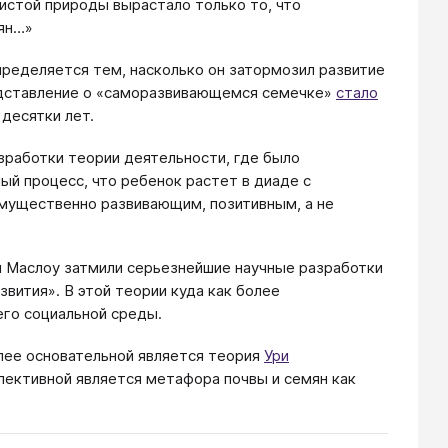
истой природы вырастало только то, что
ьян…»
пределяется тем, насколько он затормозил развитие
редставление о «саморазвивающемся семечке»
стало
десятки лет.
зработки теории деятельности, где было
ый процесс, что ребенок растет в диаде с
имущественно развивающим, позитивным, а не
ы Маслоу затмили серьезнейшие научные разработки
вития». В этой теории куда как более
го социальной среды.
олее основательной является теория
Ури
спективной является метафора почвы и семян как