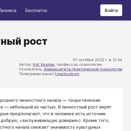
бизнеса
Бесплатно
Войти
тный рост
01 октября 2022 г. в 21:34
Автор:
Н.И. Козлов
, профессор психологии
Основатель
Университета практической психологии
Телеграмм-канал
t.me/kozlovni
иродного личностного начала — теоретическая
ее — небольшой их частью. В личностный рост верят
орые предполагают, что в человеке есть источник
(добрую, «заслуживающую доверия»). Кроме того,
стного начала снижает значимость культурных