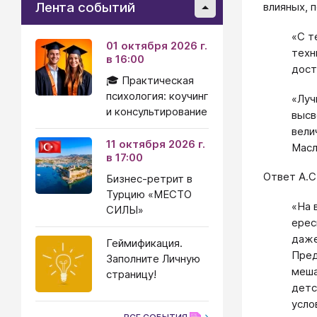
Лента событий
влияных, 
«С т
01 октября 2026 г.
техн
в 16:00
дост
🎓 Практическая
психология: коучинг
«Луч
и консультирование
высв
вели
11 октября 2026 г.
Масл
в 17:00
Ответ А.С
Бизнес-ретрит в
Турцию «МЕСТО
«На 
СИЛЫ»
ерес
даже
Геймификация.
Пред
Заполните Личную
меша
страницу!
детс
усло