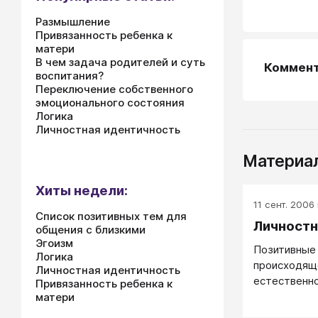
Размышление
Привязанность ребенка к
матери
В чем задача родителей и суть
Коммен
воспитания?
Переключение собственного
эмоционального состояния
Логика
Личностная идентичность
Материал
Хиты недели:
11 сент. 2006 
Список позитивных тем для
Личностн
общения с близкими
Эгоизм
Позитивные 
Логика
происходящ
Личностная идентичность
естественно
Привязанность ребенка к
человеке то
матери
природой ил