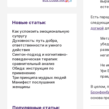
ВСЕ СОБЫТИЯ
выра
есте
Есть пара
Новые статьи:
следующих
догмой
дл
Как успокоить эмоциональную
супругу
Мета
Духовность: путь добра,
убед
ответственности и умного
разв
действия
Синтон-подход и когнитивно-
нега
поведенческая терапия:
сравнительный анализ
Не и
Обида: инструкция по
Ури 
применению
прав
Три принципа мудрых людей
Манифест послушания
В целом, 
женщины
Бронфенб
основа пр
Популярные статьи: