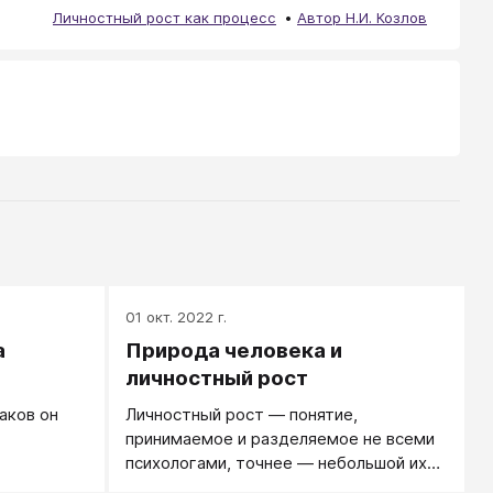
Личностный рост как процесс
Автор Н.И. Козлов
01 окт. 2022 г.
а
Природа человека и
личностный рост
аков он
Личностный рост — понятие,
принимаемое и разделяемое не всеми
психологами, точнее — небольшой их
частью.