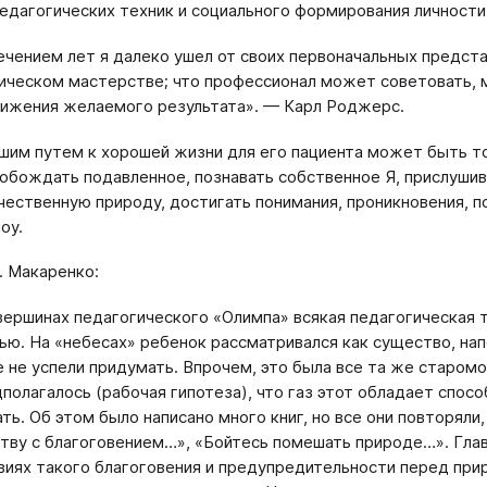
педагогических техник и социального формирования личности
ечением лет я далеко ушел от своих первоначальных представ
ическом мастерстве; что профессионал может советовать, 
ижения желаемого результата». — Карл Роджерс.
шим путем к хорошей жизни для его пациента может быть то
обождать подавленное, познавать собственное Я, прислушива
чественную природу, достигать понимания, проникновения, п
оу.
. Макаренко:
вершинах педагогического «Олимпа» всякая педагогическая т
ью. На «небесах» ребенок рассматривался как существо, нап
 не успели придумать. Впрочем, это была все та же старом
полагалось (рабочая гипотеза), что газ этот обладает спос
ть. Об этом было написано много книг, но все они повторяли,
тву с благоговением…», «Бойтесь помешать природе…». Главн
виях такого благоговения и предупредительности перед при