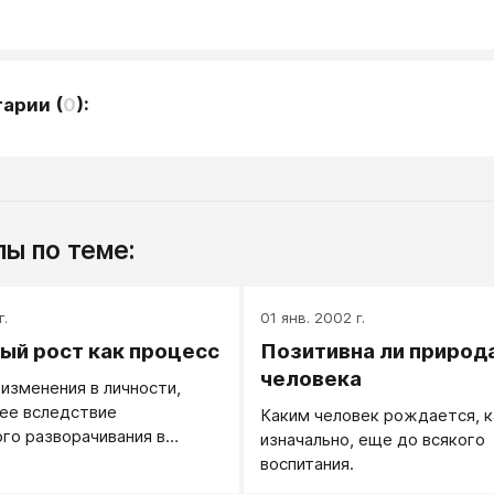
тарии
(
0
):
ы по теме:
г.
01 янв. 2002 г.
ый рост как процесс
Позитивна ли природ
человека
изменения в личности,
ее вследствие
Каким человек рождается, к
го разворачивания в
изначально, еще до всякого
го, что заложено в нем
воспитания.
и стало его второй