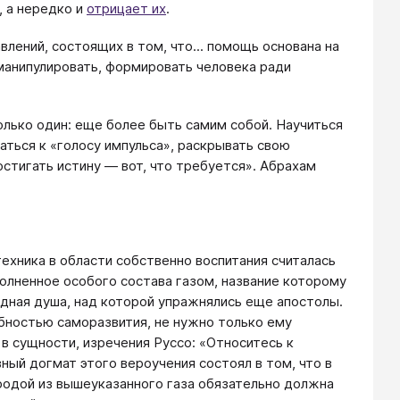
, а нередко и
отрицает их
.
лений, состоящих в том, что... помощь основана на
манипулировать, формировать человека ради
лько один: еще более быть самим собой. Научиться
ться к «голосу импульса», раскрывать свою
остигать истину — вот, что требуется». Абрахам
ехника в области собственно воспитания считалась
олненное особого состава газом, название которому
одная душа, над которой упражнялись еще апостолы.
обностью саморазвития, не нужно только ему
 в сущности, изречения Руссо: «Относитесь к
ый догмат этого вероучения состоял в том, что в
родой из вышеуказанного газа обязательно должна