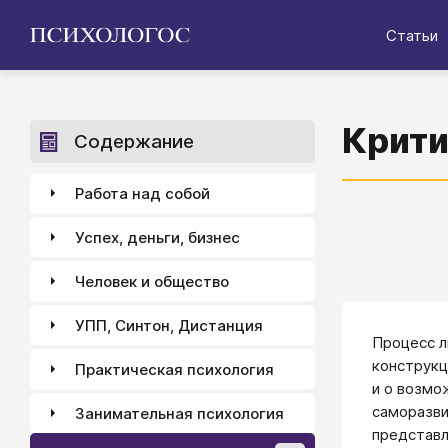
Статьи
Крити
Содержание
Работа над собой
Успех, деньги, бизнес
Человек и общество
УПП, Синтон, Дистанция
Процесс л
конструкц
Практическая психология
и о возмо
саморазви
Занимательная психология
представл