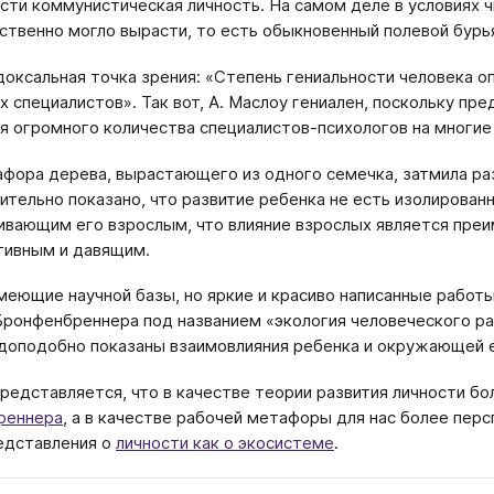
сти коммунистическая личность. На самом деле в условиях ч
ственно могло вырасти, то есть обыкновенный полевой бур
доксальная точка зрения: «Степень гениальности человека о
 специалистов». Так вот, А. Маслоу гениален, поскольку п
я огромного количества специалистов-психологов на многие 
фора дерева, вырастающего из одного семечка, затмила ра
ительно показано, что развитие ребенка не есть изолированн
ивающим его взрослым, что влияние взрослых является пре
тивным и давящим.
меющие научной базы, но яркие и красиво написанные работ
Бронфенбреннера под названием «экология человеческого раз
доподобно показаны взаимовлияния ребенка и окружающей е
представляется, что в качестве теории развития личности б
реннера
, а в качестве рабочей метафоры для нас более пер
едставления о
личности как о экосистеме
.