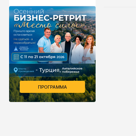
природой. Э
внутренняя 
процессе ег
окружением
ПРОГРАММА