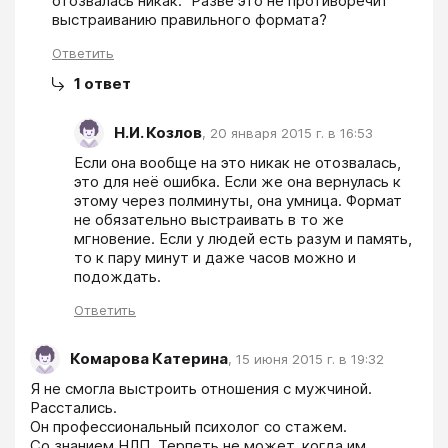
отозвалась никак." Разве это не противоречит 
выстраиванию правильного формата? 
Ответить
1
ответ
Н.И. Козлов
,
20 января 2015 г. в 16:53
Если она вообще на это никак не отозвалась, 
это для неё ошибка. Если же она вернулась к 
этому через полминуты, она умница. Формат 
не обязательно выстраивать в то же 
мгновение. Если у людей есть разум и память, 
то к пару минут и даже часов можно и 
подождать.
Ответить
Комарова Катерина
,
15 июня 2015 г. в 19:32
Я не смогла выстроить отношения с мужчиной. 
Расстались.

Он профессиональный психолог со стажем.

Со знанием НЛП. Терпеть не может, когда им 