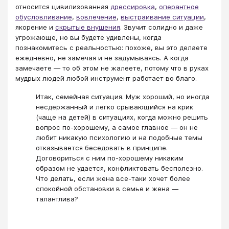
относится цивилизованная
дрессировка
,
оперантное
обусловливание
,
вовлечение
,
выстраивание ситуации
,
якорение и
скрытые внушения
. Звучит солидно и даже
угрожающе, но вы будете удивлены, когда
познакомитесь с реальностью: похоже, вы это делаете
ежедневно, не замечая и не задумываясь. А когда
замечаете — то об этом не жалеете, потому что в руках
мудрых людей любой инструмент работает во благо.
Итак, семейная ситуация. Муж хороший, но иногда
несдержанный и легко срывающийся на крик
(чаще на детей) в ситуациях, когда можно решить
вопрос по-хорошему, а самое главное — он не
любит никакую психологию и на подобные темы
отказывается беседовать в принципе.
Договориться с ним по-хорошему никаким
образом не удается, конфликтовать бесполезно.
Что делать, если жена все-таки хочет более
спокойной обстановки в семье и жена —
талантлива?