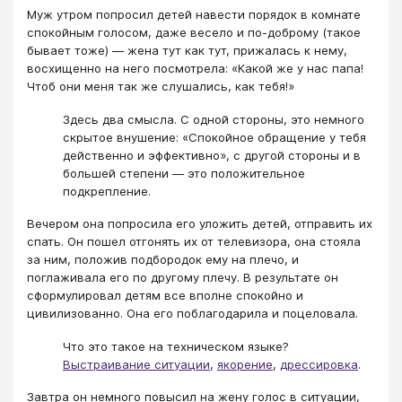
Муж утром попросил детей навести порядок в комнате
спокойным голосом, даже весело и по-доброму (такое
бывает тоже) — жена тут как тут, прижалась к нему,
восхищенно на него посмотрела: «Какой же у нас папа!
Чтоб они меня так же слушались, как тебя!»
Здесь два смысла. С одной стороны, это немного
скрытое внушение: «Спокойное обращение у тебя
действенно и эффективно», с другой стороны и в
большей степени — это положительное
подкрепление.
Вечером она попросила его уложить детей, отправить их
спать. Он пошел отгонять их от телевизора, она стояла
за ним, положив подбородок ему на плечо, и
поглаживала его по другому плечу. В результате он
сформулировал детям все вполне спокойно и
цивилизованно. Она его поблагодарила и поцеловала.
Что это такое на техническом языке?
Выстраивание ситуации
,
якорение
,
дрессировка
.
Завтра он немного повысил на жену голос в ситуации,