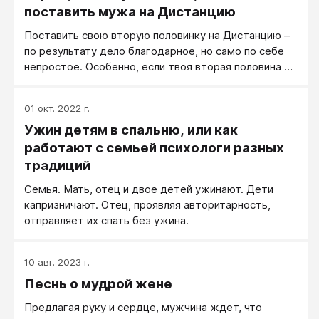
поставить мужа на Дистанцию
Поставить свою вторую половинку на Дистанцию –
по результату дело благодарное, но само по себе
непростое. Особенно, если твоя вторая половина –
человек взрослый и сформировавшийся, со своим
мнением, иногда упертый и упрямый. Он, в общем-
01 окт. 2022 г.
то, не препятствует, чтобы ты занималась «всякими
Ужин детям в спальню, или как
милыми глупостями», типа психологии, и даже очень
поддерживает твои новые начинания, а вот сам –
работают с семьей психологи разных
ни-ни! Что делать в этой ситуации?
традиций
Семья. Мать, отец и двое детей ужинают. Дети
капризничают. Отец, проявляя авторитарность,
отправляет их спать без ужина.
10 авг. 2023 г.
Песнь о мудрой жене
Предлагая руку и сердце, мужчина ждет, что