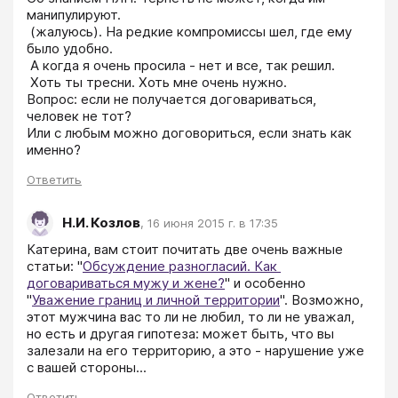
манипулируют.

 (жалуюсь). На редкие компромиссы шел, где ему 
было удобно.

 А когда я очень просила - нет и все, так решил. 

 Хоть ты тресни. Хоть мне очень нужно. 

Вопрос: если не получается договариваться, 
человек не тот? 

Или с любым можно договориться, если знать как 
именно?
Ответить
Н.И. Козлов
,
16 июня 2015 г. в 17:35
Катерина, вам стоит почитать две очень важные 
статьи: "
Обсуждение разногласий. Как 
договариваться мужу и жене?
" и особенно 
"
Уважение границ и личной территории
". Возможно, 
этот мужчина вас то ли не любил, то ли не уважал, 
но есть и другая гипотеза: может быть, что вы 
залезали на его территорию, а это - нарушение уже 
с вашей стороны...
Ответить