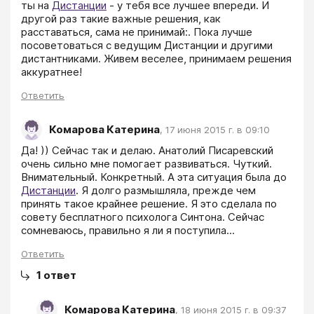
ты на 
Дистанции
 - у тебя все лучшее впереди. И 
другой раз такие важные решения, как 
расставаться, сама не принимай:. Пока лучше 
посоветоваться с ведущим Дистанции и другими 
дистантниками. Живем веселее, принимаем решения 
аккуратнее!
Ответить
Комарова Катерина
,
17 июня 2015 г. в 09:10
Да! )) Сейчас так и делаю. Анатолий Писаревский 
очень сильно мне помогает развиваться. Чуткий. 
Внимательный. Конкретный. А эта ситуация была до 
Дистанции
. Я долго размышляла, прежде чем 
принять такое крайнее решение. Я это сделала по 
совету бесплатного психолога Синтона. Сейчас 
сомневаюсь, правильно я ли я поступила...
Ответить
1
ответ
Комарова Катерина
,
18 июня 2015 г. в 09:37