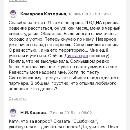
Комарова Катерина
,
16 июня 2015 г. в 19:57
Спасибо за ответ. Я тоже не права. Я ОДНА приняла 
решение расстаться, он уж как месяц меня в чёрный 
список удалил. Обиделся. Было иногда с ним очень 
хорошо и уютно. Теперь скучаю по нему. Наверное, 
уже ничего назад не вернёшь. Свои ошибки я поняла. 
С ревностью... и на его территорию... Мне ещё 
учиться и учиться. Сейчас 
Дистанцию
 прохожу). 
Поняла, что не выслушивала. Солнышком редко 
была. Болтала лишнее. Чувства надо усмирять еще. 
Ревность моя надоела мне. Хотя, по тесту 
Синтоновскому - результат: выбирать подходящего 
партнера. В общем, грустно, что отшила любимого 
человека. Что делать?
Ответить
Н.И. Козлов
,
17 июня 2015 г. в 08:02
Катя, что за вопрос? Сказать "Ошибочка!", 
улыбнуться и - двигаться вперед! Да, учиться. Пока 