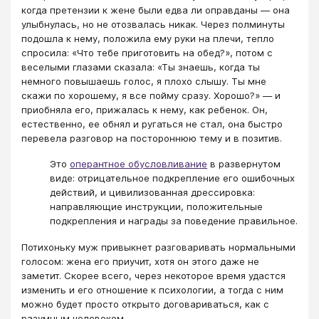
когда претензии к жене были едва ли оправданы — она
улыбнулась, но не отозвалась никак. Через полминуты
подошла к нему, положила ему руки на плечи, тепло
спросила: «Что тебе приготовить на обед?», потом с
веселыми глазами сказала: «Ты знаешь, когда ты
немного повышаешь голос, я плохо слышу. Ты мне
скажи по хорошему, я все пойму сразу. Хорошо?» — и
приобняла его, прижалась к нему, как ребенок. Он,
естественно, ее обнял и ругаться не стал, она быстро
перевела разговор на постороннюю тему и в позитив.
Это
оперантное обусловливание
в развернутом
виде: отрицательное подкрепление его ошибочных
действий, и цивилизованная дрессировка:
направляющие инструкции, положительные
подкрепления и награды за поведение правильное.
Потихоньку муж привыкнет разговаривать нормальными
голосом: жена его приучит, хотя он этого даже не
заметит. Скорее всего, через некоторое время удастся
изменить и его отношение к психологии, а тогда с ним
можно будет просто открыто договариваться, как с
разумным человеком.