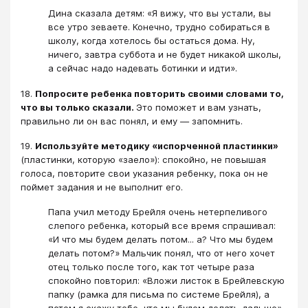
Дина сказала детям: «Я вижу, что вы устали, вы
все утро зеваете. Конечно, трудно собираться в
школу, когда хотелось бы остаться дома. Ну,
ничего, завтра суббота и не будет никакой школы,
а сейчас надо надевать ботинки и идти».
18.
Попросите ребенка повторить своими словами то,
что вы только сказали.
Это поможет и вам узнать,
правильно ли он вас понял, и ему — запомнить.
19.
Используйте методику «испорченной пластинки»
(пластинки, которую «заело»): спокойно, не повышая
голоса, повторите свои указания ребенку, пока он не
поймет задания и не выполнит его.
Папа учил методу Брейля очень нетерпеливого
слепого ребенка, который все время спрашивал:
«И что мы будем делать потом... а? Что мы будем
делать потом?» Мальчик понял, что от него хочет
отец только после того, как тот четыре раза
спокойно повторил: «Вложи листок в Брейлевскую
папку (рамка для письма по системе Брейля), а