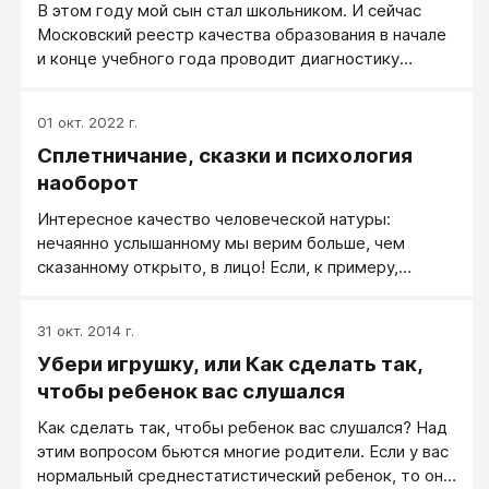
В этом году мой сын стал школьником. И сейчас
Московский реестр качества образования в начале
и конце учебного года проводит диагностику
первоклассников в адаптационный период. Это
некий тест, определяющий общий уровень
01 окт. 2022 г.
интеллектуального развития и психоэмоциональное
Сплетничание, сказки и психология
состояние детей.
наоборот
Интересное качество человеческой натуры:
нечаянно услышанному мы верим больше, чем
сказанному открыто, в лицо! Если, к примеру,
подруга говорит вам: «Как ты сегодня хорошо
выглядишь», то вы, скорее всего, подумаете, что
31 окт. 2014 г.
она просто старается быть вежливой. Но если вы
Убери игрушку, или Как сделать так,
случайно подслушаете, как она говорит то же
самое кому-нибудь еще, то сочтете ее мнение
чтобы ребенок вас слушался
искренним и честным. Даже маленькие дети
Как сделать так, чтобы ребенок вас слушался? ​Над
(старше 18 месяцев) обращают больше внимания на
этим вопросом бьются многие родители. Если у вас
то, что им удается подслушать, чем на то, что им
нормальный среднестатистический ребенок, то он
говорят напрямую.