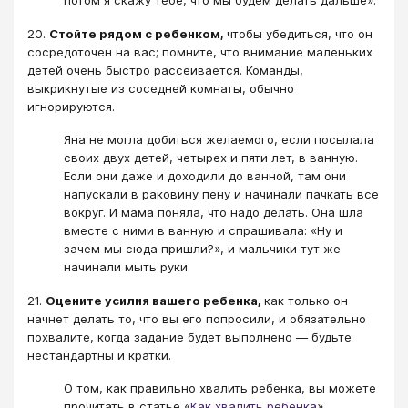
потом я скажу тебе, что мы будем делать дальше».
20.
Стойте рядом с ребенком,
чтобы убедиться, что он
сосредоточен на вас; помните, что внимание маленьких
детей очень быстро рассеивается. Команды,
выкрикнутые из соседней комнаты, обычно
игнорируются.
Яна не могла добиться желаемого, если посылала
своих двух детей, четырех и пяти лет, в ванную.
Если они даже и доходили до ванной, там они
напускали в раковину пену и начинали пачкать все
вокруг. И мама поняла, что надо делать. Она шла
вместе с ними в ванную и спрашивала: «Ну и
зачем мы сюда пришли?», и мальчики тут же
начинали мыть руки.
21.
Оцените усилия вашего ребенка,
как только он
начнет делать то, что вы его попросили, и обязательно
похвалите, когда задание будет выполнено — будьте
нестандартны и кратки.
О том, как правильно хвалить ребенка, вы можете
прочитать в статье «
Как хвалить ребенка
»