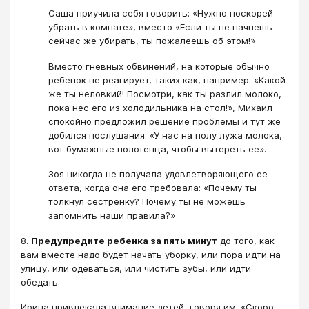
Саша приучила себя говорить: «Нужно поскорей
убрать в комнате», вместо «Если ты не начнешь
сейчас же убирать, ты пожалеешь об этом!»
Вместо гневных обвинений, на которые обычно
ребенок не реагирует, таких как, например: «Какой
же ты неловкий! Посмотри, как ты разлил молоко,
пока нес его из холодильника на стол!», Михаил
спокойно предложил решение проблемы и тут же
добился послушания: «У нас на полу лужа молока,
вот бумажные полотенца, чтобы вытереть ее».
Зоя никогда не получала удовлетворяющего ее
ответа, когда она его требовала: «Почему ты
толкнул сестренку? Почему ты не можешь
запомнить наши правила?»
8.
Предупредите ребенка за пять минут
до того, как
вам вместе надо будет начать уборку, или пора идти на
улицу, или одеваться, или чистить зубы, или идти
обедать.
Ирина привлекала внимание детей, говоря им: «Скоро