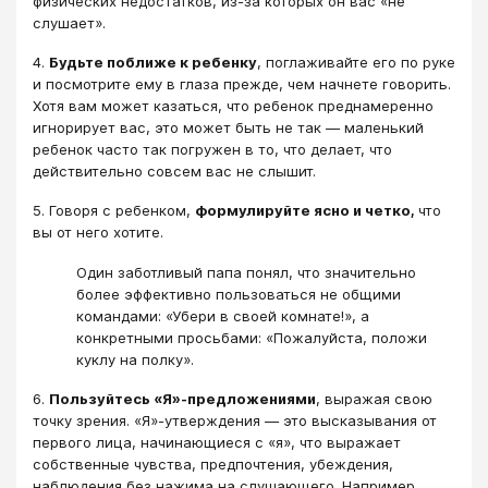
физических недостатков, из-за которых он вас «не
слушает».
4.
Будьте поближе к ребенку
, поглаживайте его по руке
и посмотрите ему в глаза прежде, чем начнете говорить.
Хотя вам может казаться, что ребенок преднамеренно
игнорирует вас, это может быть не так — маленький
ребенок часто так погружен в то, что делает, что
действительно совсем вас не слышит.
5. Говоря с ребенком,
формулируйте ясно и четко,
что
вы от него хотите.
Один заботливый папа понял, что значительно
более эффективно пользоваться не общими
командами: «Убери в своей комнате!», а
конкретными просьбами: «Пожалуйста, положи
куклу на полку».
6.
Пользуйтесь «Я»-предложениями
, выражая свою
точку зрения. «Я»-утверждения — это высказывания от
первого лица, начинающиеся с «я», что выражает
собственные чувства, предпочтения, убеждения,
наблюдения без нажима на слушающего. Например,