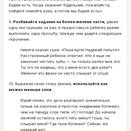
будем есть. Когда зазвенит будильник, пожалуйста,
пойдите помойте руки, а потом мы будем есть».
9.
Разбивайте задание на более мелкие части,
давая
одну инструкцию за раз; и предоставьте ребенку время
выполнить одну просьбу, прежде чем дадите следующее
поручение.
Никита сказал сыну: «Пора идти! Надевай пальто!»
Расстроенный ребенок ответил: «Но я еще не
закончил чистить зубы — ты только велел мне это.
Ты что не видишь, что у меня всего две руки?»
(Именно эту фразу он часто слышал от отца).
10. Выражая свою точку зрения,
используйте как
можно меньше слов.
Юрий понял, что дети реагируют значительно
лучше на короткое и простое «надеваем ботинки»,
чем на тираду слов типа: «О господи! До начала
занятий осталось всего пять минут! Гоша, ты
слышал меня? Где твои ботинки? Сейчас же
надевай их!»