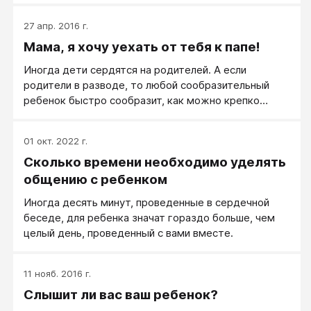
ввергает малыша в транс. «Нет» значит «никогда».
Никогда не держать ему в руках этой игрушки, не
27 апр. 2016 г.
играть с ней. Возможно, что в сознании ребенка
Мама, я хочу уехать от тебя к папе!
отложится мысль: «В жизни есть вещи, которых я
недостоин». Говорите с малышом максимально
Иногда дети сердятся на родителей. А если
неопределенно: возможно, вероятно, постараемся,
родители в разводе, то любой сообразительный
при условии, что...
ребенок быстро сообразит, как можно крепко
прижать маму словами: «Мама, я хочу уехать от
тебя к папе!».
01 окт. 2022 г.
Сколько времени необходимо уделять
общению с ребенком
Иногда десять минут, проведенные в сердечной
беседе, для ребенка значат гораздо больше, чем
целый день, проведенный с вами вместе.
11 нояб. 2016 г.
Слышит ли вас ваш ребенок?