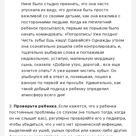
Нине было стыдно признать, что она часто
упускала из виду, что должна быть просто
вежливой со своими детьми, как она вежлива с
посторонними людьми. Когда ее пятилетний
ребенок просыпался, первым ее порывом было
начать командовать: «Поторопись! Уже поздно!
Чисть зубы! Ешь кашу! Одевайся!» Однажды утром
она сознательно решила себя контролировать и,
тщательно выбирая слова и поглаживая
недовольную, усталую, маленькую мордашку
сына, сказала: «Доброе утро, дорогой... все еще
хочется спать? А уже время чистить зубы». Он
улыбнулся ей в ответ и, позевывая, пошел в
ванную по первой же просьбе. Удивительно, как
такой добрый подход к ребенку определил
атмосферу всего дня!
3.
Проверьте ребенка.
Если кажется, что у ребенка
постоянные проблемы со слухом (не только тогда, когда
он не слышит вас), регулярно проверяйте его у педиатра,
чтобы убедиться, что у него нет хронической инфекции,
выделений из ушей, ушных пробок или каких-либо других