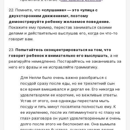
22. Помните, что
«слушание» — это «улица с
двухсторонним движением», поэтому
демонстрируйте ребенку желаемое поведение.
Покажите ему пример, перестав заниматься своими
делами и действительно выслушав его, когда он что-то
говорит вам.
23.
Попытайтесь сконцентрироваться на том, что
говорит ребенок и внимательно его выслушать
, а не
реагируйте немедленно. Постарайтесь не заканчивать за
него его фразы и не исправляйте грамматику.
Для Нелли было очень важно разобраться с
посудой сразу после еды, но ее трехлетний сын
все время вмешивался и дергал ее. Его никогда не
удовлетворяли ее короткие, но вежливые ответы.
Устав от этого, она однажды перестала мыть
посуду и пять минут посвятила полностью ему. К
ее изумлению, после их пятиминутного «с глазу на
глаз» разговора он ушел удовлетворенным и очень
долго после этого не беспокоил ее. Она вымыла
посуду гораздо быстрее, сначала уделив время