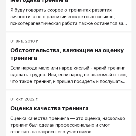
Я буду говорить скорее о тренингах развития
личности, а не о развитии конкретных навыков,
психотерапевтическая работа также останется за
рамками моего доклада.
01 янв. 2010 г.
Обстоятельства, влияющие на оценку
тренинга
Если народа мало или народ кислый - яркий тренинг
сделать трудно. Или, если народ не знакомый с тем,
что такое тренинг, и пришел посидеть и послушать,
то будет тренинг не на заявленную тему, а на тему
«Как проходить тренинги». Важный пункт -
01 окт. 2022 г.
возможности перспективных контактов на
Оценка качества тренинга
тренинге. Многие участники ценят программу MBA
не собственно за содержание, а в связи с тем, что
Оценка качества тренинга — это оценка, насколько
там обычно собираются (тусуются) руководители
тренинг был сделан профессионально и смог
крупных компаний, с которыми можно удобно
ответить на запросы его участников.
задружиться.