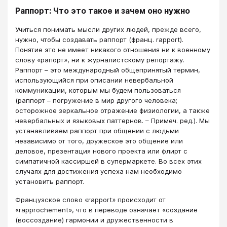
Раппорт: Что это такое и зачем оно нужно
Учиться понимать мысли других людей, прежде всего,
нужно, чтобы создавать раппорт (франц. rapport).
Понятие это не имеет никакого отношения ни к военному
слову «рапорт», ни к журналистскому репортажу.
Раппорт – это международный общепринятый термин,
использующийся при описании невербальной
коммуникации, которым мы будем пользоваться
(раппорт – погружение в мир другого человека;
осторожное зеркальное отражение физиологии, а также
невербальных и языковых паттернов. – Примеч. ред.). Мы
устанавливаем раппорт при общении с людьми
независимо от того, дружеское это общение или
деловое, презентация нового проекта или флирт с
симпатичной кассиршей в супермаркете. Во всех этих
случаях для достижения успеха нам необходимо
установить раппорт.
Французское слово «rapport» происходит от
«rapprochement», что в переводе означает «создание
(воссоздание) гармонии и дружественности в