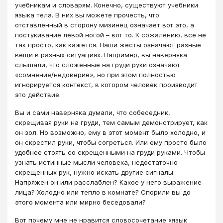
учебникам и словарям. Конечно, существуют учебники
языка тела. В них вы можете прочесть, что
отставленный в сторону мизинец означает вот это, а
постукивание левой ногой – вот то. К сожалению, все не
так просто, как кажется. Наши жесты означают разные
вещи в разных ситуациях. Например, вы наверняка
слышали, что сложенные на груди руки означают
«сомнение/недоверие», но при этом полностью
игнорируется контекст, в котором человек производит
это действие.
Вы и сами наверняка думали, что собеседник,
скрещивая руки на груди, тем самым демонстрирует, как
он зол. Но возможно, ему в этот момент было холодно, и
он скрестил руки, чтобы согреться. Или ему просто было
удобнее стоять со скрещенными на груди руками. Чтобы
узнать истинные мысли человека, недостаточно
скрещенных рук, нужно искать другие сигналы.
Напряжен он или расслаблен? Какое у него выражение
лица? Холодно или тепло в комнате? Спорили вы до
этого момента или мирно беседовали?
Вот почему мне не нравится словосочетание «язык