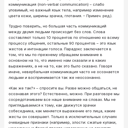
коммуникация (non-verbal communication) – слабо
уловимый, но важный язык тела, например изменение
цвета кожи, ширины зрачка, глотания. – Примеч. ред.).
Трудно поверить, но большая часть коммуникаций
между двумя людьми происходит без слов. Слова
составляют только 10 процентов по отношению ко всему
процессу общения, остальные 90 процентов – это язык
жестов и интонации голоса. Парадокс заключается в
том, что мы по-прежнему обращаем внимание в
основном на то, что именно нам сказали и в каких
выражениях, а не на то, как это было сказано. Говоря
иначе, невербальная коммуникация часто не осознается
людьми и воспринимается так же неосознанно.
«Как же так?» – спросите вы. Разве можно общаться, не
осознавая этого? Естественно, можно. При разговоре мы
сосредотачиваем все наше внимание на словах. Мы не
приглядываемся к тому, как движутся зрачки
собеседника, как меняется выражение его лица, какие
жесты он совершает. Только в исключительных случаях
очевидные признаки (например, злости: сжатые кулаки,
нахмуренные брови) просто невозможно не заметить.