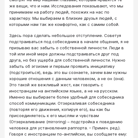
же вещи, что и нам. Исследования показывают, что мы
принимаем на работу людей, похожих на нас по
характеру. Мы выбираем в близкие друзья людей, с
которыми нам так же комфортно, как с самим собой.
Здесь пора сделать небольшое отступление. Советуя
подстраиваться под собеседника в начале общения, я не
призываю вас забыть о собственной личности. Люди в
той или иной мере должны подстраиваться друг под
друга, но без ущерба для собственной личности. Нужно
забыть об эгоизме и первым проявить инициативу
(подстроиться), ведь это вы сознаете, зачем вам нужны
хорошие отношения с данным человеком, а не он (она).
Это такой же вежливый жест, как говорить с
иностранцем на английском языке, а не на русском.
Именно вы выбираете более удобный для собеседника
способ коммуникации. Отзеркаливая собеседника
(повторяя его движения, копируя его), вы как бы
присоединяетесь к его мыслям и чувствам
(Отзеркаливание (mirroring) – подстройка к поведению
человека для установления раппорта. – Примеч. ред.).
Говоря с иностранцем по-английски, вы сообщаете ему: