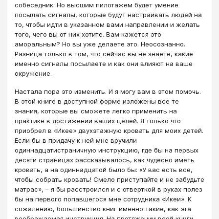
собеседник. Но высшим пилотажем будет умение
посылать сигналы, которые будут настраивать людей на
то, чтобы идти в указанном вами направлении и желать
того, чего вы от них хотите. Вам кажется это
аморальным? Но вы уже делаете это. Неосознанно.
Разница только в том, что сейчас вы не знаете, какие
именно сигналы посылаете и как они влияют на ваше
окружение.
Настала пора это изменить. И я могу вам в этом помочь.
В этой книге в доступной форме изложены все те
знания, которые вы сможете легко применить на
практике в достижении ваших целей. Я только что
приобрел в «Икее» двухэтажную кровать для моих детей.
Если бы в придачу к ней мне вручили
одиннадцатистраничную инструкцию, где бы на первых
десяти страницах рассказывалось, как чудесно иметь
кровать, а на одиннадцатой было бы: «У вас есть все,
чтобы собрать кровать! Смело приступайте и не забудьте
матрас», – я бы расстроился и с отверткой в руках полез
бы на первого попавшегося мне сотрудника «Икеи». К
сожалению, большинство книг именно такие, как эта
воображаемая инструкция. На протяжении всей книги