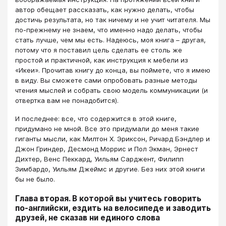
автор обещает рассказать, как нужно делать, чтобы
достичь результата, но так ничему и не учит читателя. Мы
по-прежнему не знаем, что именно надо делать, чтобы
стать лучше, чем мы есть. Надеюсь, моя книга – другая,
потому что я поставил цель сделать ее столь же
простой и практичной, как инструкция к мебели из
«Икеи». Прочитав книгу до конца, вы поймете, что я имею
в виду. Вы сможете сами опробовать разные методы
чтения мыслей и собрать свою модель коммуникации (и
отвертка вам не понадобится).
И последнее: все, что содержится в этой книге,
придумано не мной. Все это придумали до меня такие
гиганты мысли, как Милтон Х. Эриксон, Ричард Бэндлер и
Джон Гриндер, Десмонд Моррис и Пол Экман, Эрнест
Дихтер, Венс Пеккард, Уильям Сарджент, Филипп
Зимбардо, Уильям Джеймс и другие. Без них этой книги
бы не было.
Глава вторая. В которой вы учитесь говорить
по-английски, ездить на велосипеде и заводить
друзей, не сказав ни единого слова