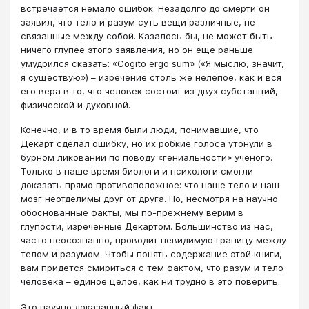
встречается немало ошибок. Незадолго до смерти он
заявил, что тело и разум суть вещи различные, не
связанные между собой. Казалось бы, не может быть
ничего глупее этого заявления, но он еще раньше
умудрился сказать: «Cogito ergo sum» («Я мыслю, значит,
я существую») – изречение столь же нелепое, как и вся
его вера в то, что человек состоит из двух субстанций,
физической и духовной.
Конечно, и в то время были люди, понимавшие, что
Декарт сделал ошибку, но их робкие голоса утонули в
бурном ликовании по поводу «гениальности» ученого.
Только в наше время биологи и психологи смогли
доказать прямо противоположное: что наше тело и наш
мозг неотделимы друг от друга. Но, несмотря на научно
обоснованные факты, мы по-прежнему верим в
глупости, изреченные Декартом. Большинство из нас,
часто неосознанно, проводит невидимую границу между
телом и разумом. Чтобы понять содержание этой книги,
вам придется смириться с тем фактом, что разум и тело
человека – единое целое, как ни трудно в это поверить.
Это научно доказанный факт.