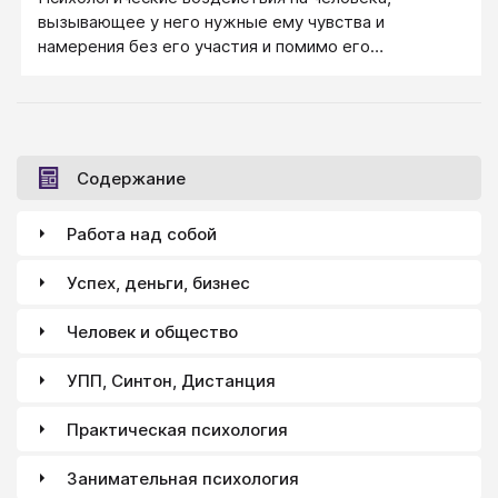
хуже, кто-то пользуется этим талантом, кто-то
вызывающее у него нужные ему чувства и
нет. Но я уверен, все мы можем развивать эту
намерения без его участия и помимо его
природную способность.
сознательного контроля. Главное, что это влияние
на человека во имя обоюдных интересов или
интересов партнера.
Содержание
Работа над собой
Успех, деньги, бизнес
Человек и общество
УПП, Синтон, Дистанция
Практическая психология
Занимательная психология