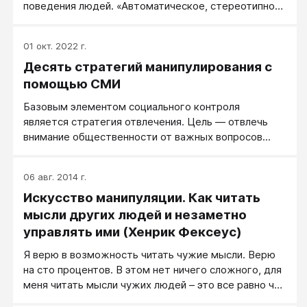
поведения людей. «Автоматическое, стереотипное
поведение людей превалирует, поскольку во многих
случаях оно наиболее целесообразно, а в других
01 окт. 2022 г.
случаях ― просто необходимо» (Роберт Чалдини).
Десять стратегий манипулирования с
Эта техника работает как спусковой крючок,
запускающий нужную реакцию на стимул, подобно
помощью СМИ
ярлыку на рабочем столе вашего компьютера:
Базовым элементом социального контроля
вместо того, чтобы заходить в меню «пуск» и
является стратегия отвлечения. Цель — отвлечь
искать нужную программу, вы запускаете ее одним
внимание общественности от важных вопросов...
щелчком мыши.
06 авг. 2014 г.
Искусство манипуляции. Как читать
мысли других людей и незаметно
управлять ими (Хенрик Фексеус)
Я верю в возможность читать чужие мысли. Верю
на сто процентов. В этом нет ничего сложного, для
меня читать мысли чужих людей – это все равно что
слушать, как они говорят. И я не вижу в этом