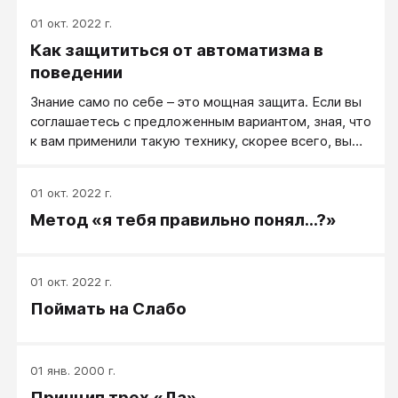
никакой загадки. Читать мысли – так же,
01 окт. 2022 г.
естественно, как есть или дышать. На самом деле
Как защититься от автоматизма в
мы все читаем мысли, только делаем это
неосознанно. Кому-то это удается лучше, кому-то
поведении
хуже, кто-то пользуется этим талантом, кто-то
Знание само по себе – это мощная защита. Если вы
нет. Но я уверен, все мы можем развивать эту
соглашаетесь с предложенным вариантом, зная, что
природную способность.
к вам применили такую технику, скорее всего, вы
делаете осознанный выбор. Умейте держать паузу.
Проще всего сделать это, приучив себя к активному
01 окт. 2022 г.
слушанию: «Вы хотите, чтобы я подписал договор
Метод «я тебя правильно понял...?»
сегодня?» Пока вы уточняете, что вам сказали, у
вас появится возможность обдумать, вспомнить,
что же на самом деле важно для вас и насколько
предлагаемые варианты соответствуют вашим
01 окт. 2022 г.
потребностям. В этот момент послание,
Поймать на Слабо
рассчитанное на бессознательную реакцию,
доходит до сознания.
01 янв. 2000 г.
Принцип трех «Да»