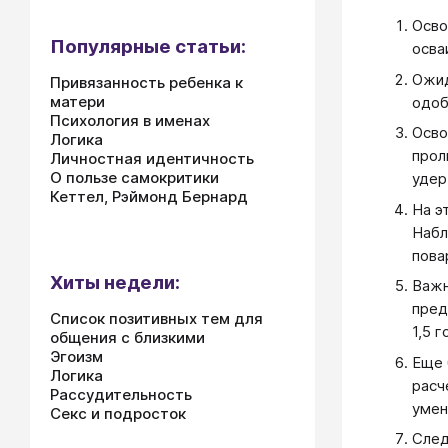
Осв
Популярные статьи:
осва
Ожи
Привязанность ребенка к
матери
одоб
Психология в именах
Осв
Логика
прол
Личностная идентичность
О пользе самокритики
удер
Кеттел, Рэймонд Бернард
На э
Набл
пова
Хиты недели:
Важн
пред
Список позитивных тем для
1,5 г
общения с близкими
Эгоизм
Еще 
Логика
расч
Рассудительность
умен
Секс и подросток
След