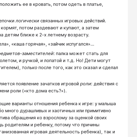
положить ее в кровать, потом одеть в платье,
цепочки
логически
связанных игровых действий.
 кормят, потом раздевают и купают, а затем
а детям ближе к 2-х летнему возрасту.
ла», «каша горячая», «зайчик испугался»…
редметов-заместителей
: палка может стать для
летом, и ручкой, и лопатой и т.д. Но! Дети могут
тителем),
только
после того, как это сказал и сделал
яется появление зачатков игровой
роли
: действия с
мени роли («кто дома есть?»).
щие варианты отношения ребенка к игре: у малыша
либо много дурашливых и хаотичных или примитивно
тива обращения ко взрослому за оценкой своих
ь родителям и ребенку, потому что причины
анизованная игровая деятельность ребенка), так и