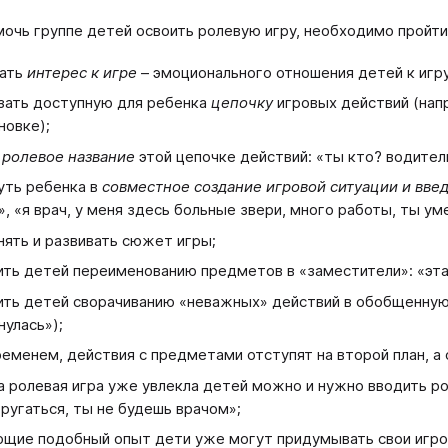
очь группе детей освоить ролевую игру, необходимо пройти 
ать
интерес к игре
– эмоционального отношения детей к игр
зать доступную для ребенка
цепочку
игровых действий (напр
новке);
ь
ролевое название
этой цепочке действий: «ты кто? водител
уть ребенка в
совместное создание игровой ситуации и введ
», «я врач, у меня здесь больные звери, много работы, ты у
нять и развивать сюжет игры;
ить детей переименованию предметов в «заместители»: «эта
ить детей сворачиванию «неважных» действий в обобщенную 
нулась»);
ременем, действия с предметами отступят на второй план, а
а ролевая игра уже увлекла детей можно и нужно вводить рол
 ругаться, ты не будешь врачом»;
щие подобный опыт дети уже могут придумывать свои игро