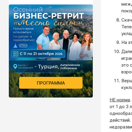
межд
поко
Скач
Тепе
укла
На э
Дале
игра
это 
взро
Верш
ПРОГРАММА
кукл
НЕ норма
от 1 до 3
однообраз
действий.
недоразви