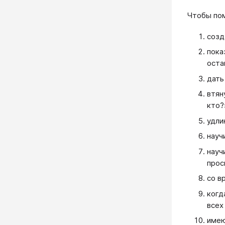
Чтобы пом
созд
пока
оста
дат
втян
кто?
удли
науч
науч
прос
со в
когд
всех
имею