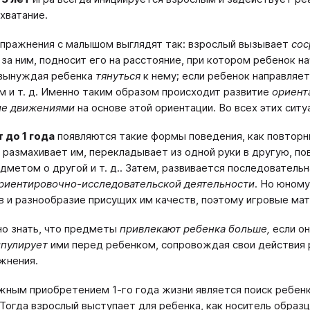
 хватание.
пражнения с малышом выглядят так: взрослый вызывает
сос
за ним, подносит его на расстояние, при котором ребенок н
 вынуждая ребенка
тянуться
к нему; если ребенок направляет
 и т. д. Именно таким образом происходит развитие
ориент
ие движениями
на основе этой ориентации. Во всех этих сит
т до 1 года
появляются такие формы поведения, как повторн
 размахивает им, перекладывает из одной руки в другую, по
дметом о другой и т. д.. Затем, развивается последовательн
риентировочно-исследовательской деятельности
. Но юном
 и разнообразие присущих им качеств, поэтому игровые ма
о знать, что предметы
привлекают ребенка больше,
если он
пулирует
ими перед ребенком, сопровождая свои действия ре
жнения.
ным приобретением 1-го года жизни является поиск ребенк
 Тогда взрослый выступает для ребенка, как носитель образ