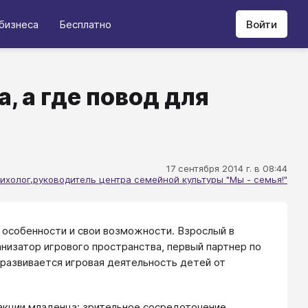
бизнеса
Бесплатно
Войти
, а где повод для
17 сентября 2014 г. в 08:44
ихолог,
руководитель центра семейной культуры "Мы - семья!"
 особенности и свои возможности. Взрослый в
анизатор игрового пространства, первый партнер по
 развивается игровая деятельность детей от
акции младенца: зрительное сосредоточение,