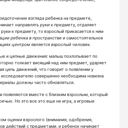
редоточение
взгляда ребенка на предмете,
ачинает
направлять руки
к предмету, отдаляет
 руки к предмету, то взрослый прикасается к ним
ации ребенка в пространстве
и самостоятельное
уациях
центром является взрослый человек.
ые и цепные движения: малыш похлопывает по
вторно толкает висящий над ним предмет, ударяет
ая цепь движений, что говорит о появлении у
у исследователю совершенно необходима новизна
териалы должны часто обновляться.
и появляются вместе с близким взрослым, который
чью. Но это все это еще не игра, а игровые
ом оценки взрослого (внимания, одобрения,
цов действий с предметами, и ребенок начинает