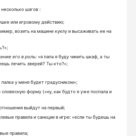
несколько шагов :
ушке или игровому действию;
имер, возить на машине куклу и высаживать ее на
ь?»;
ение его в роль:
«я папа я буду чинить шкаф, а ты
меешь лечить зверей? Ты кто?»;
 палка у меня будет градусником»;
словесную форму («ну, как будто я уже поспала и
 отношения выйдут на первый;
евые правила и санкции в игре: «если ты будешь на
вые правила;