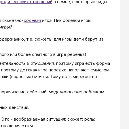
родительских отношений
в семье, некоторые виды
я
сюжетно-
ролевая
игра
. Пик ролевой игры
игры?
одержанию, т.е. сюжеты для игры дети берут из
лого или более опытного в игре ребенка).
еятельность и отношения,
поэтому игра есть форма
о поэтому детская игра нередко наполняет смыслом
наши (взрослые) мечты. Тому есть множество
ворачивание действий,
моделирование
ребенком
ных действий.
. Это - воображаемая ситуация; сюжет; роль:
отношения с ним.