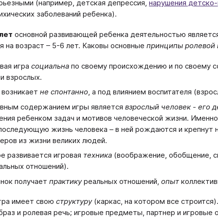
рьезными (например, детская депрессия,
нарушения детско-
ихических заболеваний ребенка).
 лет
основной развивающей ребенка деятельностью являетс
я на возраст – 5-6 лет. Каковы основные
принципы ролевой 
вая игра
социальна
по своему происхождению и по своему с
и взрослых.
 возникает
не спонтанно
, а под влиянием воспитателя (взрос
вным содержанием игры является
взрослый человек - его д
ения ребенком задач и мотивов человеческой жизни. Именн
последующую жизнь человека – в ней рождаются и крепнут 
еров из жизни великих людей.
ре развивается игровая
техника
(воображение, обобщение, с
альных отношений).
нок получает
практику
реальных отношений,
опыт
коллектив
гра имеет свою
структуру
(каркас, на котором все строится)
браз и ролевая речь; игровые предметы, партнер и игровые 