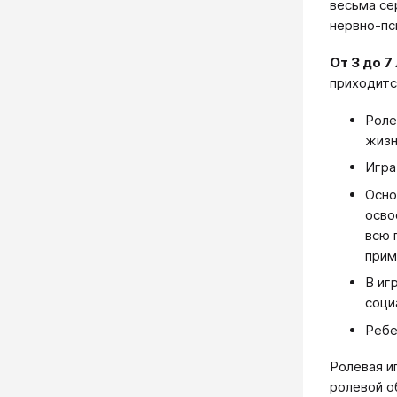
весьма се
нервно-пс
От 3 до 7
приходитс
Роле
жизн
Игра
Осно
осво
всю 
прим
В иг
соци
Ребе
Ролевая и
ролевой о