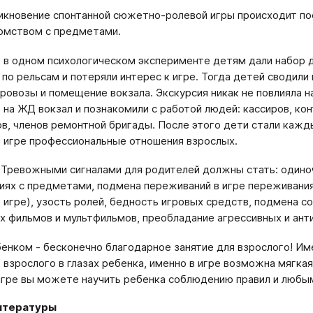
икновение спонтанной сюжетно-ролевой игры происходит по
омством с предметами.
 в одном психологическом эксперименте детям дали набор д
 по рельсам и потеряли интерес к игре. Тогда детей сводили
аровозы и помещение вокзала. Экскурсия никак не повлияла н
 на ЖД вокзал и познакомили с работой людей: кассиров, ко
в, членов ремонтной бригады. После этого дети стали кажд
в игре профессиональные отношения взрослых.
. Тревожными сигналами для родителей должны стать: одиноч
иях с предметами, подмена переживаний в игре переживани
 игре), узость ролей, бедность игровых средств, подмена 
х фильмов и мультфильмов, преобладание агрессивных и ант
бенком - бесконечно благодарное занятие для взрослого! И
 взрослого в глазах ребенка, именно в игре возможна мягка
игре вы можете научить ребенка соблюдению правил и любы
итературы