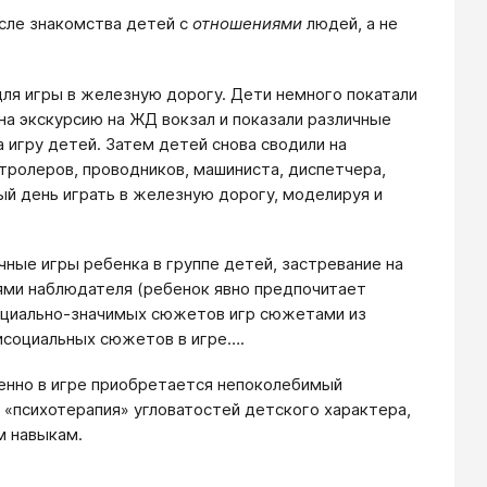
сле знакомства детей с
отношениями
людей, а не
ля игры в железную дорогу. Дети немного покатали
 на экскурсию на ЖД вокзал и показали различные
а игру детей. Затем детей снова сводили на
нтролеров, проводников, машиниста, диспетчера,
ый день играть в железную дорогу, моделируя и
ные игры ребенка в группе детей, застревание на
ями наблюдателя (ребенок явно предпочитает
социально-значимых сюжетов игр сюжетами из
исоциальных сюжетов в игре….
менно в игре приобретается непоколебимый
я «психотерапия» угловатостей детского характера,
м навыкам.