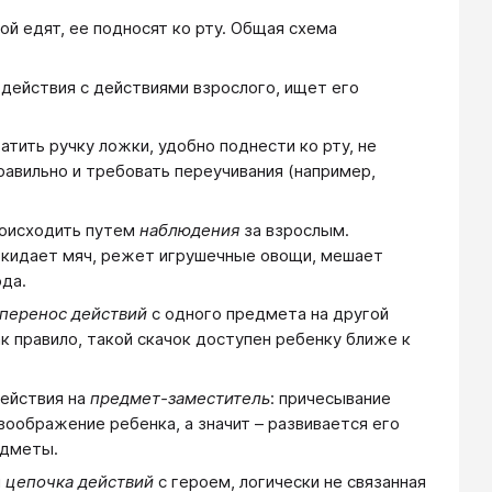
й едят, ее подносят ко рту. Общая схема
действия с действиями взрослого, ищет его
атить ручку ложки, удобно поднести ко рту, не
авильно и требовать переучивания (например,
оисходить путем
наблюдения
за взрослым.
, кидает мяч, режет игрушечные овощи, мешает
ода.
перенос действий
с одного предмета на другой
ак правило, такой скачок доступен ребенку ближе к
ействия на
предмет-заместитель
: причесывание
воображение ребенка, а значит – развивается его
едметы.
я
цепочка действий
с героем, логически не связанная