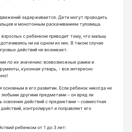
х движений задерживается. Дети могут проводить
альцев и монотонным раскачиванием туловища.
 взрослых с ребенком приводит тому, что малыш
отачиваясь ни на одном из них. В таком случае
игровых действий не возникает.
ми по их значению:
всевозможные рамки и
рументы, кухонная утварь, - все интересно
нно!
я
основным в его развитии. Если ребенок никогда не
 и любыми другими предметами – он вряд ли
ь
освоения действий с предметами –
совместная
действий, контролирует и поправляет его
йствий
ребенком от 1 до 3 лет: