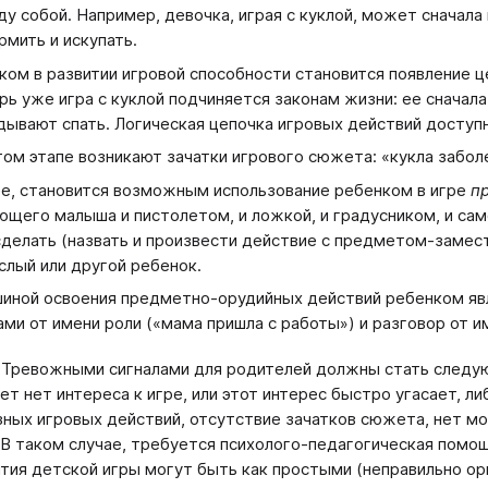
у собой. Например, девочка, играя с куклой, может сначала 
рмить и искупать.
ком в развитии игровой способности становится появление 
рь уже игра с куклой подчиняется законам жизни: ее сначала
дывают спать. Логическая цепочка игровых действий доступн
том этапе возникают зачатки игрового сюжета: «кукла заболе
е, становится возможным использование ребенком в игре
п
ющего малыша и пистолетом, и ложкой, и градусником, и само
сделать (назвать и произвести действие с предметом-замес
слый или другой ребенок.
иной освоения предметно-орудийных действий ребенком явл
ами от имени роли («мама пришла с работы») и разговор от и
. Тревожными сигналами для родителей должны стать следую
 лет нет интереса к игре, или этот интерес быстро угасает, 
ных игровых действий, отсутствие зачатков сюжета, нет мо
 В таком случае, требуется психолого-педагогическая помощ
тия детской игры могут быть как простыми (неправильно орг