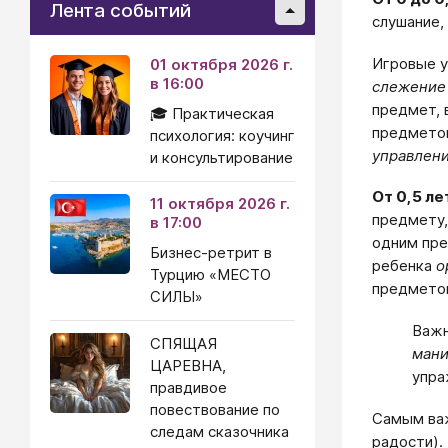
Лента событий
слушание,
Игровые у
01 октября 2026 г.
в 16:00
слежение
предмет,
🎓 Практическая
предметом
психология: коучинг
управлен
и консультирование
От 0,5 ле
11 октября 2026 г.
предмету,
в 17:00
одним пре
Бизнес-ретрит в
ребенка
о
Турцию «МЕСТО
предметов
СИЛЫ»
Важн
СПЯЩАЯ
мани
ЦАРЕВНА,
упра
правдивое
повествование по
Самым важ
следам сказочника
радости).