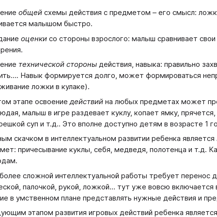
оение
общей
схемы действия с предметом – его смысл: ложко
ивается малышом быстро.
дание
оценки
со стороны взрослого: малыш сравнивает свои 
рения.
оение
технической стороны
действия, навыка: правильно захв
ить…. Навык формируется долго, может формироваться непр
живание ложки в кулаке).
том этапе освоение
действий
на любых предметах может пр
юдая, малыш в игре раздевает куклу, копает ямку, прячется
решкой суп и т.д.. Это вполне доступно детям в возрасте 1 г
ым скачком в интеллектуальном развитии ребенка является
мет: причесывание куклы, себя, медведя, полотенца и т.д. К
одам.
более сложной интеллектуальной работы требует перенос д
еской, палочкой, рукой, ложкой… тут уже вовсю включается 
ие в умственном плане представлять нужные действия и пр
ующим этапом развития игровых действий ребенка являетс