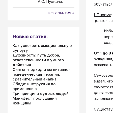
А.С. Пушкина.
обучатьс
ВСЕ СОБЫТИЯ
НЕ норма
целые час
Избы
Новые статьи:
пере
созд
Как успокоить эмоциональную
супругу
От 1 до 3
Духовность: путь добра,
вкладыши,
ответственности и умного
действия
осваивать
Синтон-подход и когнитивно-
поведенческая терапия:
Самостоя
сравнительный анализ
видел, чт
Обида: инструкция по
самостоят
применению
деятельно
Три принципа мудрых людей
Манифест послушания
выполнени
женщины
Существу