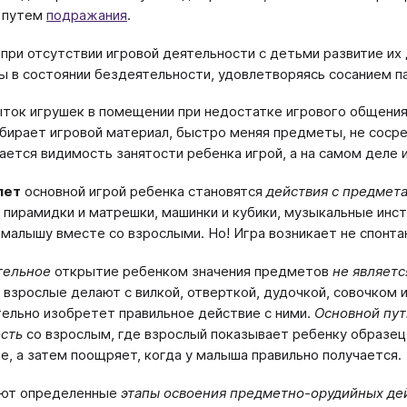
я путем
подражания
.
: при отсутствии игровой деятельности с детьми развитие и
ы в состоянии бездеятельности, удовлетворяясь сосанием п
ток игрушек в помещении при недостатке игрового общения
бирает игровой материал, быстро меняя предметы, не сосред
ается видимость занятости ребенка игрой, а на самом деле 
 лет
основной игрой ребенка становятся
действия с предмета
 пирамидки и матрешки, машинки и кубики, музыкальные инст
 малышу вместе со взрослыми. Но! Игра возникает не спонта
тельное
открытие ребенком значения предметов
не являетс
о взрослые делают с вилкой, отверткой, дудочкой, совочком
ельно изобретет правильное действие с ними.
Основной пут
сть
со взрослым, где взрослый показывает ребенку образец 
е, а затем поощряет, когда у малыша правильно получается.
ют определенные
этапы освоения предметно-орудийных де