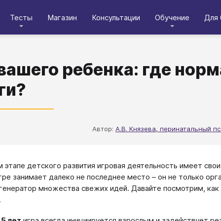
Тесты
Магазин
Консультации
Обучение
Для 
вашего ребенка: где норма
ги?
Автор:
А.В. Князева, перинатальный пс
 этапе детского развития игровая деятельность имеет свои
гре занимает далеко не последнее место – он не только орг
и генератор множества свежих идей. Давайте посмотрим, как
.
,5 лет
игра всегда инициируется взрослым и задействует ре