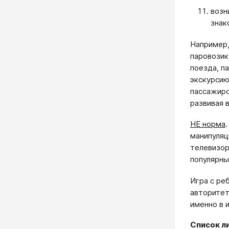
возн
знак
Например,
паровозик
поезда, п
экскурсию
пассажиро
развивая 
НЕ норма
манипуляц
телевизор
популярны
Игра с ре
авторитет
именно в 
Список л