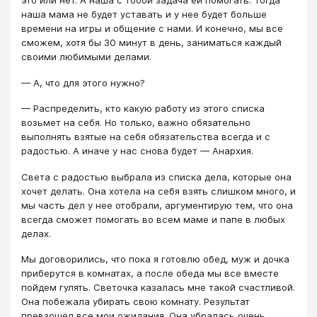
это или нет. А наша с тобой задача ей помогать. Тогда
наша мама не будет уставать и у нее будет больше
времени на игры и общение с нами. И конечно, мы все
сможем, хотя бы 30 минут в день, заниматься каждый
своими любимыми делами.
— А, что для этого нужно?
— Распределить, кто какую работу из этого списка
возьмет на себя. Но только, важно обязательно
выполнять взятые на себя обязательства всегда и с
радостью. А иначе у нас снова будет — Анархия.
Света с радостью выбрала из списка дела, которые она
хочет делать. Она хотела на себя взять слишком много, и
мы часть дел у нее отобрали, аргументирую тем, что она
всегда сможет помогать во всем маме и папе в любых
делах.
Мы договорились, что пока я готовлю обед, муж и дочка
приберутся в комнатах, а после обеда мы все вместе
пойдем гулять. Светочка казалась мне такой счастливой.
Она побежала убирать свою комнату. Результат
превзошёл все мои ожидания. Она убралась очень