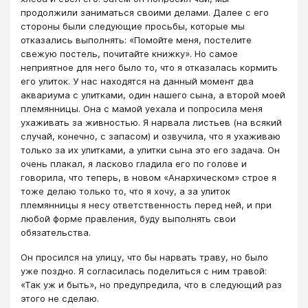
продолжили заниматься своими делами. Далее с его
стороны были следующие просьбы, которые мы
отказались выполнять: «Помойте меня, постелите
свежую постель, почитайте книжку». Но самое
неприятное для него было то, что я отказалась кормить
его улиток. У нас находятся на данный момент два
аквариума с улитками, один нашего сына, а второй моей
племянницы. Она с мамой уехала и попросила меня
ухаживать за живностью. Я нарвала листьев (на всякий
случай, конечно, с запасом) и озвучила, что я ухаживаю
только за их улитками, а улитки сына это его задача. Он
очень плакал, я ласково гладила его по голове и
говорила, что теперь, в новом «Анархическом» строе я
тоже делаю только то, что я хочу, а за улиток
племянницы я несу ответственность перед ней, и при
любой форме правления, буду выполнять свои
обязательства.
Он просился на улицу, что бы нарвать траву, но было
уже поздно. Я согласилась поделиться с ним травой:
«Так уж и быть», но предупредила, что в следующий раз
этого не сделаю.