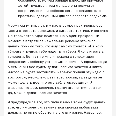
обязанности, но чем раньше взрослые приучают
детей трудиться, тем меньше они получают
сопротивление, и ребенок легче справляется с
простыми доступными для его возраста задачами.
Моему сыну пять лет, и у нас в семье практиковалось
все: и строгость силовика, и хитрость тактика, и конечно
же творчество вдохновителя. Но в один прекрасный
момент, я встретила нежелание ребенка что-либо
делать помимо того, что ему самому хочется: «Не хочу
убирать игрушки, тебе надо ты и убери. Я хочу играть в
телефон». Вот тут-то мне и пришла в голову идея
предложить ребенку установить в семье Анархию, когда
в семье мы все будем делать все что хочется и никто
никого не будет заставлять. Ребенок принял эту идею с
восторгом, несколько раз переспросив, правда ли он
может делать все, что ему заблагорассудится. Я
сказала, что дом, конечно, поджигать не нужно, а так —
да, можно делать все что хочется.
Я предупредила его, что папа и мама тоже будут делать
все, что им хочется, заниматься своими любимыми
делами, но он не обратил на это внимания. Наверное,