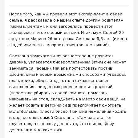
После того, как мы провели этот эксперимент в своей
семье, я рассказала о нашем опыте другим родителям
(моим клиентам), и они загорелись провести этот
эксперимент и со своими детьми. Итак, муж Сергей 29
лет, жена Марина 26 лет, дочка Светлана 5,5 лет (имена
людей изменены, возраст клиентов настоящий).
Светлана замечательная разносторонне развитая
девочка, увлекается бисероплетением (этим она может
заниматься часами). Начала протестовать против
дисциплины и всеми возможными способами (уговоры,
плач, крики, обиды и т.д.) стала отказываться от
выполнения заведенных ранее в семье традиций
(перестала убирать в своей комнате, помогать
накрывать на стол, складывать на место свои вещи, не
желает ходить в детский сад) предпочитает смотреть
мультфильмы, плести бисер. Причина нежелания ходить
в сад, со слов самой Светланы: «Там заставляют
слушаться, а я не хочу делать то, что говорят. Хочу
делать, что мне хочется!»