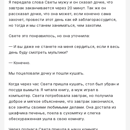
Я передала слова Светы мужу и он сказал дочке, что
завтрак заканчивается через 20 минут. Так же он
рассказал дочке, что она может, если конечно сама
захочет, провести этот день как ей заблагорассудится,
но тогда и мы станем заниматься, чем захотим.
Свете это понравилось, но она уточнила:
— И вы даже не станете на меня сердиться, если я весь
день буду смотреть мультики?
— Конечно.
Мы поцеловали дочку и пошли кушать.
Когда через час Света пришла кушать, стол был убран и
посуда вымыта. Я читала книгу, а муж играл в
компьютер. Света потребовала завтрак, но получила
доброе и мягкое объяснение, что завтрак закончился,
все заняты своими любимыми делами. Она достала из
шкафчика печенье, поела в сухомятку и слегка
обескураженная ушла в свою комнату.
Через полчаса Света пришла в нашу комнату.