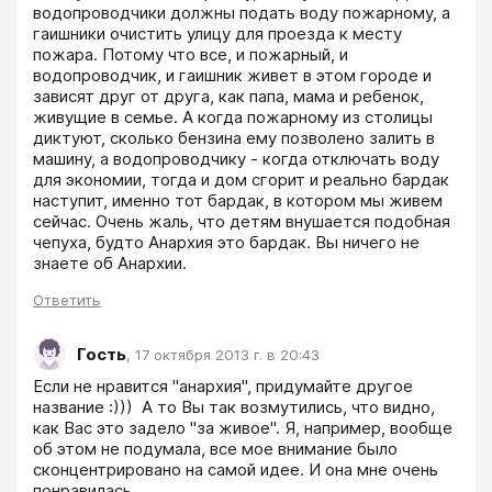
водопроводчики должны подать воду пожарному, а 
гаишники очистить улицу для проезда к месту 
пожара. Потому что все, и пожарный, и 
водопроводчик, и гаишник живет в этом городе и 
зависят друг от друга, как папа, мама и ребенок, 
живущие в семье. А когда пожарному из столицы 
диктуют, сколько бензина ему позволено залить в 
машину, а водопроводчику - когда отключать воду 
для экономии, тогда и дом сгорит и реально бардак 
наступит, именно тот бардак, в котором мы живем 
сейчас. Очень жаль, что детям внушается подобная 
чепуха, будто Анархия это бардак. Вы ничего не 
знаете об Анархии.
Ответить
Гость
,
17 октября 2013 г. в 20:43
Если не нравится "анархия", придумайте другое 
название :)))  А то Вы так возмутились, что видно, 
как Вас это задело "за живое". Я, например, вообще 
об этом не подумала, все мое внимание было 
сконцентрировано на самой идее. И она мне очень 
понравилась. 