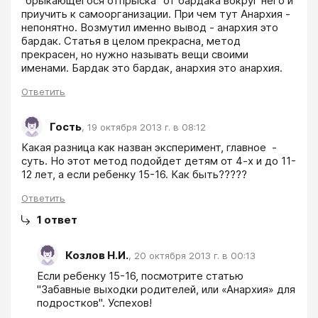
"брыкающегося отпрыска" от бардака вокруг него и 
приучить к самоорганизации. При чем тут Анархия - 
непонятно. Возмутил именно вывод - анархия это 
бардак. Статья в целом прекрасна, метод 
прекрасен, но нужно называть вещи своими 
именами. Бардак это бардак, анархия это анархия.  
Ответить
Гость
,
19 октября 2013 г. в 08:12
Какая разница как назван эксперимент, главное  - 
суть. Но этот метод подойдет детям от 4-х и до 11-
12 лет, а если ребенку 15-16. Как быть?????
Ответить
1
ответ
Козлов Н.И.
,
20 октября 2013 г. в 00:13
Если ребенку 15-16, посмотрите статью 
"Забавные выходки родителей, или «Анархия» для 
подростков". Успехов!