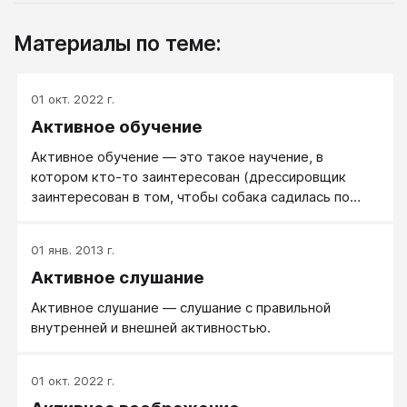
Материалы по теме:
01 окт. 2022 г.
Активное обучение
Активное обучение — это такое научение, в
котором кто-то заинтересован (дрессировщик
заинтересован в том, чтобы собака садилась по
комадне — это активное обучение, человек хочет
овладеть техникой скорочтений и тренирует сам
01 янв. 2013 г.
себя — это тоже активное научение), то есть это
Активное слушание
то научение, которое происходит сознательно.
(Сознательно можно учить кого-то чему-то, а
Активное слушание — слушание с правильной
можно учиться чему-то — это все активное
внутренней и внешней активностью.
научение).
01 окт. 2022 г.