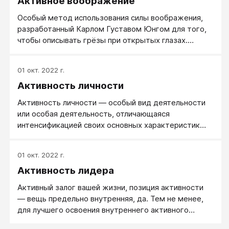
Активное воображение
Особый метод использования силы воображения,
разработанный Карлом Густавом Юнгом для того,
чтобы описывать грёзы при открытых глазах.
Вначале пациент концентрируется на каком-то
одном определённом пункте, эмоциональном
01 окт. 2022 г.
состоянии, образе или событии, чтобы потом
Активность личности
отдаться фантазийной активности, с каждым шагом
приобретающей всё более драматический
Активность личности — особый вид деятельности
характер.
или особая деятельность, отличающаяся
интенсификацией своих основных характеристик
(целенаправленности, мотивации, осознанности,
владения способами и приёмами действий,
01 окт. 2022 г.
эмоциональности), а также наличием таких свойств
Активность лидера
как инициативность и ситуативность.
Активный залог вашей жизни, позиция активности
— вещь предельно внутренняя, да. Тем не менее,
для лучшего освоения внутреннего активного
залога имеет смысл начать с внешнего: с