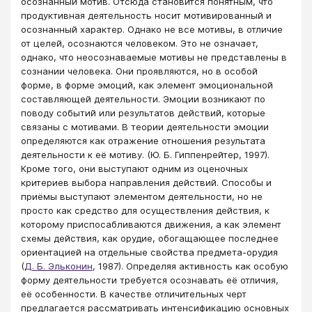
осознанный мотив. Отсюда становится понятным, что
продуктивная деятельность носит мотивированный и
осознанный характер. Однако не все мотивы, в отличие
от целей, осознаются человеком. Это не означает,
однако, что неосознаваемые мотивы не представлены в
сознании человека. Они проявляются, но в особой
форме, в форме эмоций, как элемент эмоциональной
составляющей деятельности. Эмоции возникают по
поводу событий или результатов действий, которые
связаны с мотивами. В теории деятельности эмоции
определяются как отражение отношения результата
деятельности к её мотиву. (Ю. Б. Гиппенрейтер, 1997).
Кроме того, они выступают одним из оценочных
критериев выбора направления действий. Способы и
приёмы выступают элементом деятельности, но не
просто как средство для осуществления действия, к
которому приспосабливаются движения, а как элемент
схемы действия, как орудие, обогащающее последнее
ориентацией на отдельные свойства предмета-орудия
(
Д. Б. Эльконин
, 1987). Определяя активность как особую
форму деятельности требуется осознавать её отличия,
её особенности. В качестве отличительных черт
предлагается рассматривать интенсификацию основных