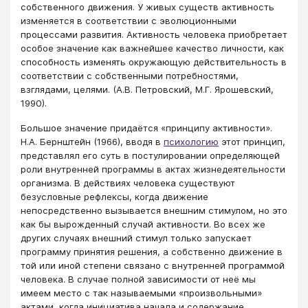
собственного движения. У живых существ активность
изменяется в соответствии с эволюционными
процессами развития. Активность человека приобретает
особое значение как важнейшее качество личности, как
способность изменять окружающую действительность в
соответствии с собственными потребностями,
взглядами, целями. (А.В. Петровский, М.Г. Ярошевский,
1990).
Большое значение придаётся «принципу активности».
Н.А. Бернштейн (1966), вводя в
психологию
этот принцип,
представлял его суть в постулировании определяющей
роли внутренней программы в актах жизнедеятельности
организма. В действиях человека существуют
безусловные рефлексы, когда движение
непосредственно вызывается внешним стимулом, но это
как бы вырожденный случай активности. Во всех же
других случаях внешний стимул только запускает
программу принятия решения, а собственно движение в
той или иной степени связано с внутренней программой
человека. В случае полной зависимости от неё мы
имеем место с так называемыми «произвольными»
актами, когда инициатива начала и содержание