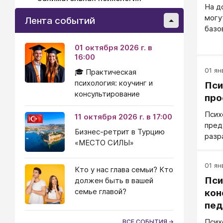
На д
могу
Лента событий
базо
обра
01 октября 2026 г. в
имею
16:00
прош
01 ян
🎓 Практическая
пере
психология: коучинг и
прак
Пси
консультирование
псих
про
обра
Псих
ч на
11 октября 2026 г. в 17:00
пред
пере
Бизнес-ретрит в Турцию
разр
обуч
«МЕСТО СИЛЫ»
разв
повы
разн
проф
01 ян
кажд
Кто у нас глава семьи? Кто
Эксп
Пси
конт
должен быть в вашей
прак
псих
семье главой?
кон
обра
обуч
обра
пед
обра
и ут
Псих
ВСЕ СОБЫТИЯ