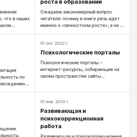
роста в образовании
аненная
Ожидаем закономерный вопрос
, что в наших
читателя: почему в книге речь идет
ишком
именно о «личностном росте», а не о
аж знаний.
более привычным для нас «развитии
 багаж,
личности»? Конечно, первый термин,
01 окт. 2022 г.
й жизни
- заимствованный из западной
Психологические порталы
им не
психологии, - все прочнее входит в
лексикон отечественных психологов
Психологические порталы -
(его начинают употреблять и
интернет-ресурсы, собирающие на
литация
педагоги). Но, может быть, дело
своем пространстве сайты
льность по
тогда лишь в стремлении авторов
психологической тематики.
ровождению
следовать моде? Вероятно,
 в процессе
благосклонный читатель был бы
готов простить и это стремление (в
01 янв. 2010 г.
боты с ним;
конце концов, мы же – современные
Развивающая и
ивных
люди), однако, непременно бы
оциальных
психокоррекционная
призвал к разумной критичности.
печивающих
работа
вещение
лизацию и
льность:
Развивающая и психокоррекционная