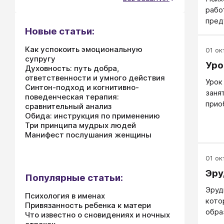
семь
высш
рабо
псих
упом
пред
форм
Новые статьи:
конс
кажд
обра
элим
Как успокоить эмоциональную
01 окт
вопр
псих
супругу
Уро
педа
обра
Духовность: путь добра,
адми
ответственности и умного действия
Урок
вопр
Синтон-подход и когнитивно-
заня
поведенческая терапия:
восп
прио
сравнительный анализ
конс
и на
Обида: инструкция по применению
член
Три принципа мудрых людей
восп
Манифест послушания женщины
межл
01 окт
Эру
Популярные статьи:
Эруд
Психология в именах
кото
Привязанность ребенка к матери
обра
Что известно о сновидениях и ночных
чтен