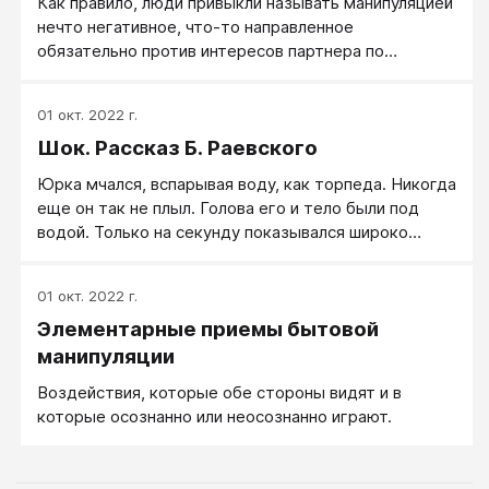
Как правило, люди привыкли называть манипуляцией
нечто негативное, что-то направленное
обязательно против интересов партнера по
общению.
01 окт. 2022 г.
Шок. Рассказ Б. Раевского
Юрка мчался, вспарывая воду, как торпеда. Никогда
еще он так не плыл. Голова его и тело были под
водой. Только на секунду показывался широко
открытый рот, глоток воздуха, и опять — вперед!
01 окт. 2022 г.
Элементарные приемы бытовой
манипуляции
Воздействия, которые обе стороны видят и в
которые осознанно или неосознанно играют.