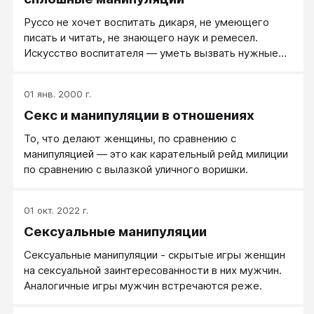
Руссо не хочет воспитать дикаря, не умеющего
писать и читать, не знающего наук и реме­сел.
Искусство воспитателя — уметь вызвать нужные
потребности, интересы и запросы. Вот как это
делает Жан Жак со своим Эмилем. Нужно ли
01 янв. 2000 г.
приучить Эмиля к нормальному, не слишком долгому
Секс и манипуляции в отношениях
сну?
То, что делают женщины, по сравнению с
манипуляцией — это как карательный рейд милиции
по сравнению с вылазкой уличного воришки.
01 окт. 2022 г.
Сексуальные манипуляции
​​​​​​​Сексуальные манипуляции - скрытые игры женщин
на сексуальной заинтересованности в них мужчин.
Аналогичные игры мужчин встречаются реже.