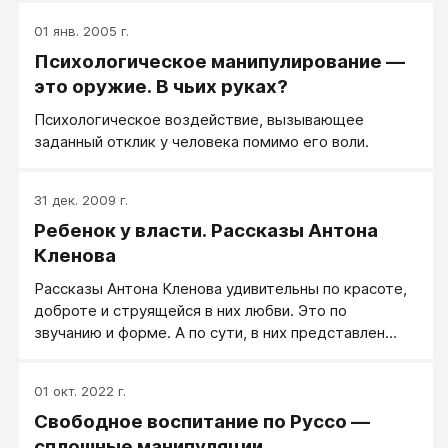
01 янв. 2005 г.
Психологическое манипулирование —
это оружие. В чьих руках?
Психологическое воздействие, вызывающее
заданный отклик у человека помимо его воли.
31 дек. 2009 г.
Ребенок у власти. Рассказы Антона
Кленова
Рассказы Антона Кленова удивительны по красоте,
доброте и струящейся в них любви. Это по
звучанию и форме. А по сути, в них представлен
ребенок-манипулятор и любящие родители,
воспитывающие его супер-манипулятором в потоке
01 окт. 2022 г.
любви по материнской модели. Точнее, давно уже
Свободное воспитание по Руссо —
сдавшие свои позиции и дрессируемые им.
сплошные манипуляции