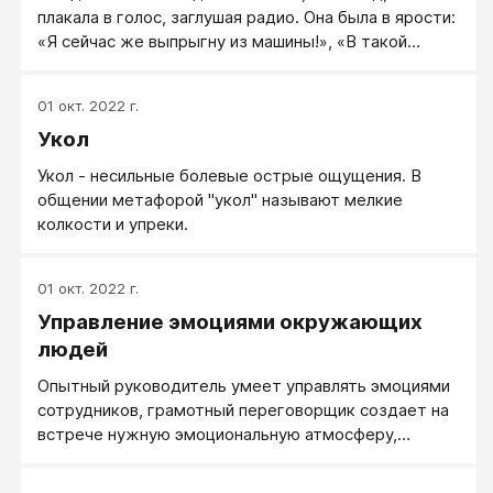
допустимыми в разумных рамках, а иногда, при
плакала в голос, заглушая радио. Она была в ярости:
красивом и мастерском использовании, вызывают и
«Я сейчас же выпрыгну из машины!», «В такой
одобрение, и восхищение.
жизни я больше не вижу смысла!»...
01 окт. 2022 г.
Укол
Укол - несильные болевые острые ощущения. В
общении метафорой "укол" называют мелкие
колкости и упреки.
01 окт. 2022 г.
Управление эмоциями окружающих
людей
Опытный руководитель умеет управлять эмоциями
сотрудников, грамотный переговорщик создает на
встрече нужную эмоциональную атмосферу,
умелый продавец создает нужное настроение у
покупательницы, а когда вы приходите на день