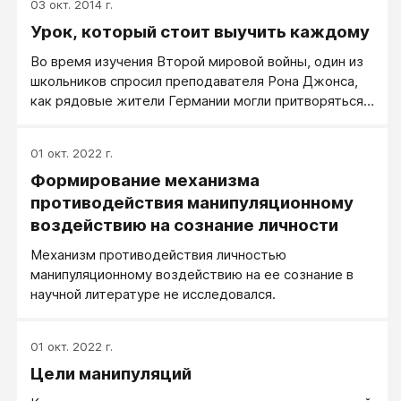
03 окт. 2014 г.
рождения или на праздник, каждый заботится о
Урок, который стоит выучить каждому
том, чтобы у всех окружающих создалось самое
праздничное настроение... Да?
Во время изучения Второй мировой войны, один из
школьников спросил преподавателя Рона Джонса,
как рядовые жители Германии могли притворяться,
что ничего не знают о концентрационных лагерях и
массовом истреблении людей в их стране. Так как
01 окт. 2022 г.
класс опережал учебную программу, Джонс решил
Формирование механизма
выделить одну неделю для посвящённого этому
вопросу эксперимента.
противодействия манипуляционному
воздействию на сознание личности
Механизм противодействия личностью
манипуляционному воздействию на ее сознание в
научной литературе не исследовался.
01 окт. 2022 г.
Цели манипуляций