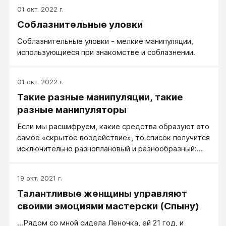
01 окт. 2022 г.
Соблазнительные уловки
Соблазнительные уловки - мелкие манипуляции,
использующиеся при знакомстве и соблазнении.
01 окт. 2022 г.
Такие разные манипуляции, такие
разные манипуляторы
Если мы расшифруем, какие средства образуют это
самое «скрытое воздействие», то список получится
исключительно разноплановый и разнообразный:
когда-то качественная пристройка и ведение,
использование заведомо выигрышной стратегии,
19 окт. 2021 г.
игра на слабостях партнера, выигрыш в скорости,
Талантливые женщины управляют
отвлечение внимания, привлечение внимания не
туда, аккуратные или смелые интерпретации — и
своими эмоциями мастерски (Спыну)
другие вещи, которые обычно считаются
...Рядом со мной сидела Леночка, ей 21 год, и