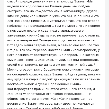
самой природе должен изучать природу Эмиль. «Мы
видели восход солнца на Иванов день; мы пойдем
смотреть его на Рождество или в какой-нибудь другой
зимний день; ибо известно уже, что мы не ленивы и что
для нас холод нипочем. Я устраиваю так, что это второе
наблюдение про­изводится в том же месте, что и первое
с помощью ловкого хода, подготавливающего
замечание, кто-нибудь из нас не преминет воскликнуть:
вот это интересно! Солнце восходит не на том месте!
Вот здесь наши старые знаки, а сейчас оно взошло там
и т. д.». Так заинтересовывается Эмиль космографией, у
него возникают соот­ветствующие вопросы, на которые
ему и дает ответы Жан Жак. — Или, как заинтересовать
силой магнитизма, когда кругом нет магнитной руды?
Можно сговориться с бродячими фокусниками, которые
на соседней ярмарке, куда Эмиль пойдет гулять, покажут
ему чудеса в кадке с водой: движущихся по их велениям
восковых рыбок и гусей. Пораженный Эмиль
заинтересуется причиной этого странного явления, и
Жан Жак удовлетворит его любознатель­ность. — В
общем так же организует Жан Жак и нравственное
воспитание Эмиля, которое, как известно, кончается
романом с Софьей и женитьбой на ней Эмиля,