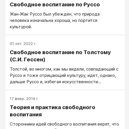
Свободное воспитание по Руссо
принуждение оказываются не противоположными, а
взаимно проникающими друг друга началами.
Жан-Жак Руссо был убежден, что природа
человека изначальна хороша, но портится
культурой.
01 окт. 2022 г.
Свободное воспитание по Толстому
(С.И. Гессен)
Толстой, во многом, как мы видели, совпадающий с
Руссо и тоже отрицающий культуру, идет, однако,
дальше Руссо и, избегая искусственности
последнего, дает в этом смысле более глубокое
обоснование свободного воспитания. Если Руссо
17 февр. 2014 г.
провозглашает лозунги свободы и природы, то
Теория и практика свободного
лозунгами Толстого являются свобода и жизнь.
воспитания
Сторонники идей свободного воспитания верят, что