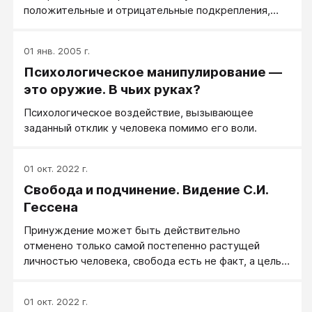
положительные и отрицательные подкрепления,
направляющие его жизнь и развитие в нужном
направлении.
01 янв. 2005 г.
Психологическое манипулирование —
это оружие. В чьих руках?
Психологическое воздействие, вызывающее
заданный отклик у человека помимо его воли.
01 окт. 2022 г.
Свобода и подчинение. Видение С.И.
Гессена
Принуждение может быть действительно
отменено только самой постепенно растущей
личностью человека, свобода есть не факт, а цель,
не данность, в задание воспитания. А если так, то
падает самая альтернатива свободного или
01 окт. 2022 г.
принудительного воспитания, и свобода и