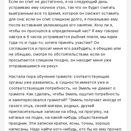
Если он спит не достаточно, я на следующий день
устраиваю ему скучное утро, так что он будет считать
выигранным все то время, которое он сможет оставить
для сна; если он спит слишком долго, я показываю ему
после вставания увлекающее его занятие. Хочу ли я,
чтобы он проснулся в определенный час? Я ему говорю:
завтра в 6 часов устраивается рыбная ловля, мы идем
туда-то и туда-то; хотите принять участие? Он
соглашается и просит меня его раз­будить; я обещаю или
не обещаю, смотря по обстоятельствам; если он
просыпается слишком поздно, он находит меня уже
отправив­шимся на реку».
Настала пора обучения грамоте: соответствующие
органы уже развились, в сущности имеется уже и
соответствующая потреб­ность, но Эмиль не думает о
грамоте. Как сделать, чтобы Эмиль ощутил потребность
и заинтересовался грамотой? "Эмиль получает иногда от
своего отца, своей матери, родных, друзей
пригласительные записки на обед, на прогулку, на
катанье на лодке, на какой-нибудь общественный
праздник. Эти записки кратки, ясны, точны, хорошо
написаны. Надо найти кого-нибудь, кто бы их ему прочел: