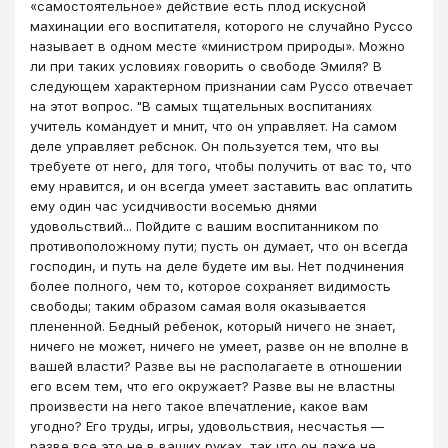
«самостоятельное» действие есть плод искусной
махинации его воспитателя, которого не случайно Руссо
называет в одном месте «министром природы». Можно
ли при таких условиях говорить о свободе Эмиля? В
следующем характерном признании сам Руссо отвечает
на этот вопрос. "В самых тщательных воспитаниях
учитель командует и мнит, что он управляет. На самом
деле управляет ребснок. Он пользуется тем, что вы
требуете от него, для того, чтобы получить от вас то, что
ему нравится, и он всегда умеет заставить вас оплатить
ему один час усидчивости восемью днями
удовольствий... Пойдите с вашим воспитанником по
противоположному пути; пусть он думает, что он всегда
господин, и путь на деле будете им вы. Нет подчинения
более полного, чем то, которое сохраняет видимость
свободы; таким образом самая воля оказывается
плененной. Бед­ный ребенок, который ничего не знает,
ничего не может, ничего не умеет, разве он не вполне в
вашей власти? Разве вы не распо­лагаете в отношении
его всем тем, что его окружает? Разве вы не властны
произвести на него такое впечатление, какое вам
угодно? Его труды, игры, удовольствия, несчастья —
разве все это не в ваших руках, так что он даже не