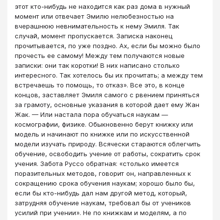
этот кто-нибудь не находится как раз дома в нужный
момент или отвечает Эмилю нелюбезностью на
вчерашнюю невнимательность к нему Эмиля. Так
случай, момент пропускается. Записка наконец
прочитывается, по уже поздно. Ах, если бы можно было
прочесть ее самому! Между тем получаются новые
записки: они так коротки! В них написано столько
интересного. Так хотелось бы их прочитать; а между тем
встречаешь то помощь, то отказ». Все это, в конце
концов, заставляет Эмиля самого с рвением приняться
за грамоту, основные указания в которой дает ему Жан
Жак. — Или настала пора обучаться наукам —
космографии, физике. Обыкновенно берут книжку или
модель и начинают по книжке или по искусственной
модели изучать природу. Всячески стараются облегчить
обучение, освободить учение от работы, сократить срок
учения. Забота Руссо обратная: «столько имеется
поразительных методов, говорит он, направленных к
сокращению срока обучения наукам; хорошо было бы,
если бы кто-нибудь дал нам другой метод, который,
затрудняя обучение наукам, требовал бы от учеников
усилий при учении». Не по книжкам и моделям, а по