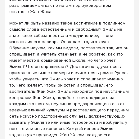
разыгрываемым как по нотам под руководством
опытного Жан Жака.
Может ли быть названо такое воспитание в подлинном
смысле слова естественным и свободным? Эмиль не
знает слов «обязан­ность» и «подчинение», — они
изгнаны из его словаря. Он делает то, что хочет.
Обучение наукам, как мы видели, поставлено так, что он
спрашивает, а учитель отвечает, а не обратно, как это
имеет место в обыкновенной школе. Но чего хочет
Эмиль? Что он спрашивает? Достаточно вдуматься в
приведенные выше примеры и вчитаться в роман Руссо,
чтобы увидеть, что Эмиль хочет и спрашивает именно
то, чего желает, чтобы он хотел и спрашивал, его
воспитатель Жан Жак. Эмиль находится под неустанным
кон­тролем Жан Жака, подобно тени следящего за
каждым его шагом, неусыпно предохраняющего его от
вредных влияний культуры и расставляющего перед ним
сеть искусно подстроенных случаев, долженствующих
вызвать у Эмиля те или иные потребности и возбудить у
него те или иные вопросы. Каждый вопрос Эмиля
задолго уже предвиден Жан Жаком, каждое его