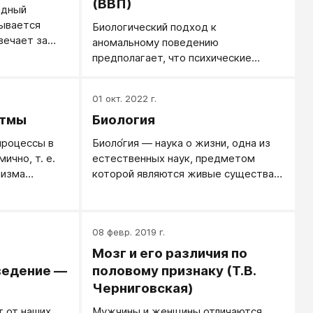
(ВВП)
идный
зывается
Биологический подход к
вечает за
аномальному поведению
предполагает, что психические
расстройства, подобно физическим
заболеваниям организма,
01 окт. 2022 г.
вызываются биохимическими или
итмы
Биология
физиологическими дисфункциями
мозга. К биологической терапии
процессы в
Биоло́гия — наука о жизни, одна из
относят применение лекарственных
ично, т. е.
естественных наук, предметом
препаратов и электросудорожной
низма
которой являются живые существа и
терапии.
но четкой
их взаимодействие с окружающей
еры быстрых
средой.
ердца или
08 февр. 2019 г.
 с периодом
нд.
Мозг и его различия по
ведение —
половому признаку (Т.В.
Черниговская)
т от наших
Мужчины и женщины отличаются