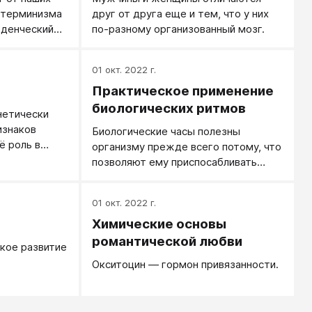
детерминизма
друг от друга еще и тем, что у них
еденческий
по-разному организованный мозг.
не одним-
ожеством
01 окт. 2022 г.
асованно. С
Практическое применение
ение тоже
причем это
биологических ритмов
нетически
 как в
изнаков
Биологические часы полезны
е времени,
ё роль в
организму прежде всего потому, что
зни
ия.
позволяют ему приспосабливать
свою активность к периодическим
изменениям в окружающей среде.
01 окт. 2022 г.
Химические основы
романтической любви
кое развитие
Окситоцин ― гормон привязанности.