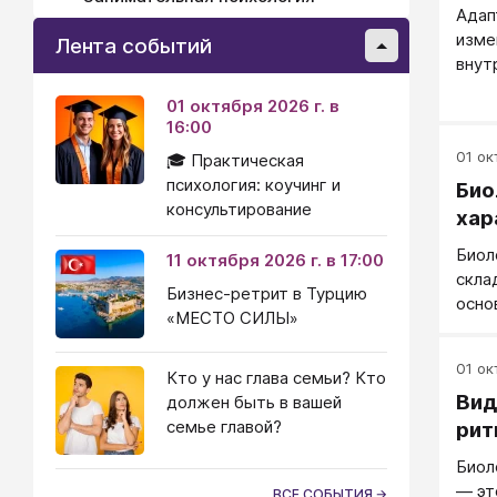
Адап
изме
Лента событий
внут
01 октября 2026 г. в
16:00
01 окт
🎓 Практическая
психология: коучинг и
Био
консультирование
хар
Биол
11 октября 2026 г. в 17:00
скла
Бизнес-ретрит в Турцию
осно
«МЕСТО СИЛЫ»
(ген
форм
01 окт
гено
Кто у нас глава семьи? Кто
Вид
и би
должен быть в вашей
биол
семье главой?
рит
гено
Биол
— эт
ВСЕ СОБЫТИЯ