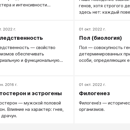
ктера и интенсивности
генов, хотя строгого 
екания биологических
здесь нет: каждый пов
ессов под влиянием внутренних
признак определяется 
ешних факторов.
двумя, а огромным мн
. 2022 г.
01 окт. 2022 г.
генов, работающих согл
ледственность
Пол (биология)
другой стороны, повед
может влиять на гены, 
едственность — свойство
Пол — совокупность ге
влияние прослеживается
низмов обеспечивать
детерминированных пр
эволюционном масштаб
риальную и функциональную
особи, определяющих е
так и на протяжении жи
мственность между
процессе оплодотворен
отдельного организма.
лениями.
н. 2016 г.
01 окт. 2022 г.
тостерон и эстрогены
Филогенез
остерон — мужской половой
Филогене́з — историчес
он. Влияние на характер: гнев,
организмов.
, драчун.