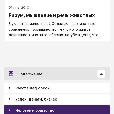
согласованно. С другой стороны, поведение тоже
01 янв. 2010 г.
может влиять на гены, причем это влияние
Разум, мышление и речь животных
прослеживается как в эволюционном масштабе
времени, так и на протяжении жизни отдельного
Думают ли животные? Обладают ли животные
организма.
сознанием... Большинство тех, у кого живут
домашние животные, абсолютно убеждены, что:
"Да!" Они это конкретно видят, и никакие
кабинетные "учёные" не переубедят их в обратном.
Содержание
Работа над собой
Успех, деньги, бизнес
Человек и общество