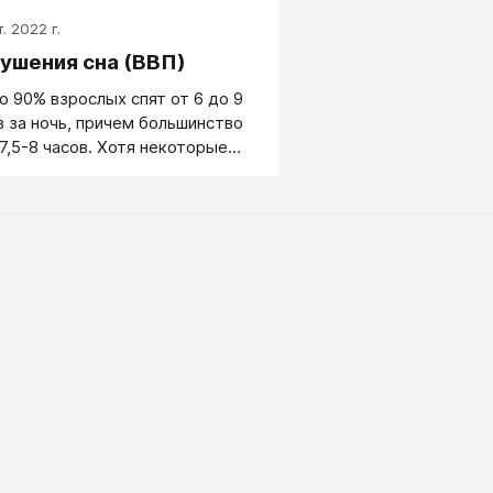
Просыпаюсь только утр
. 2022 г.
сидячей позы все тело 
ушения сна (ВВП)
о 90% взрослых спят от 6 до 9
в за ночь, причем большинство
 7,5-8 часов. Хотя некоторые
только 6-7 часов, у
шинства из них днем
вляются заметные признаки
ивости, даже если они этого не
нают. Видимо, большинству
слых требуется 8-9 часов сна,
ы избежать дневной сонливости
ke & Gillin, 1985). Нарушения сна
икают тогда, когда
особность хорошо спать
шает работоспособность в
ное время или вызывает
мерную сонливость.