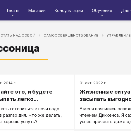
Тесты
Магазин
Консультации
Обучение
Для 
БОТАТЬ НАД СОБОЙ
САМОСОВЕРШЕНСТВОВАНИЕ
УПРАВЛЕНИЕ
ссоница
. 2014 г.
01 окт. 2022 г.
айте это, и будете
Жизненные ситуац
ыпать легко...
засыпать выгодн
нать готовиться к ночи надо
У меня появились ослож
в разгар дня. Что же делать,
чтением Диккенса. Я са
ы хорошо уснуть?
успев прочесть даже о
страницы, проваливаюсь