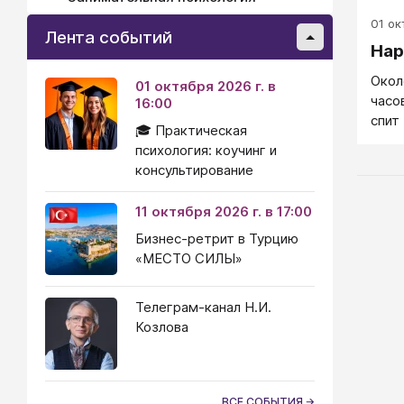
01 окт
Лента событий
Нар
Окол
01 октября 2026 г. в
часо
16:00
спит
🎓 Практическая
спят 
психология: коучинг и
боль
консультирование
проя
сонл
11 октября 2026 г. в 17:00
осоз
Бизнес-ретрит в Турцию
взро
«МЕСТО СИЛЫ»
чтоб
(Krip
возн
Телеграм-канал Н.И.
несп
Козлова
нару
днев
чрез
ВСЕ СОБЫТИЯ