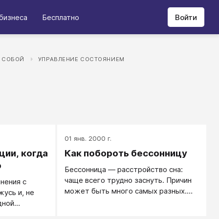
бизнеса
Бесплатно
Войти
 СОБОЙ
УПРАВЛЕНИЕ СОСТОЯНИЕМ
01 янв. 2000 г.
ии, когда
Как побороть бессонницу
о
Бессонница — расстройство сна:
чаще всего трудно заснуть. Причин
нения с
может быть много самых разных.
жусь и, не
Чаще всего...
дной
 в сон.