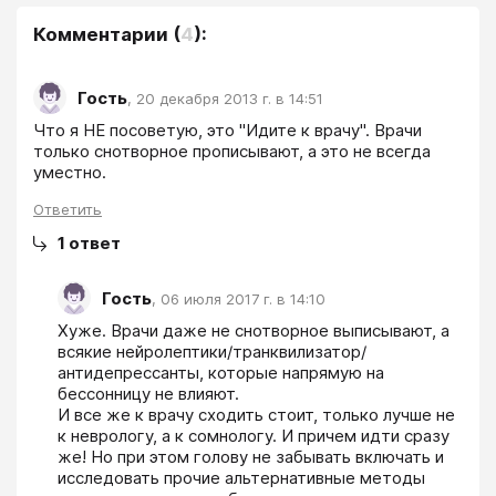
Комментарии
(
4
):
Гость
,
20 декабря 2013 г. в 14:51
Что я НЕ посоветую, это "Идите к врачу". Врачи 
только снотворное прописывают, а это не всегда 
уместно.
Ответить
1
ответ
Гость
,
06 июля 2017 г. в 14:10
Хуже. Врачи даже не снотворное выписывают, а 
всякие нейролептики/транквилизатор/
антидепрессанты, которые напрямую на 
бессонницу не влияют. 

И все же к врачу сходить стоит, только лучше не 
к неврологу, а к сомнологу. И причем идти сразу 
же! Но при этом голову не забывать включать и 
исследовать прочие альтернативные методы 