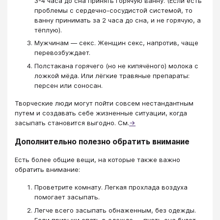
3-4 часа до сна принять горячую ванну. (Если есть
проблемы с сердечно-сосудистой системой, то
ванну принимать за 2 часа до сна, и не горячую, а
тёплую).
Мужчинам — секс. Женщин секс, напротив, чаще
перевозбуждает.
Полстакана горячего (но не кипячёного) молока с
ложкой мёда. Или лёгкие травяные препараты:
персен или соносан.
Творческие люди могут пойти совсем нестандантным
путем и создавать себе жизненные ситуации, когда
засыпать становится выгодно. См.
→
Дополнительно полезно обратить внимание
Есть более общие вещи, на которые также важно
обратить внимание:
Проветрите комнату. Легкая прохлада воздуха
помогает засыпать.
Легче всего засыпать обнаженным, без одежды.
Если привыки спать в одежде — пусть она будет