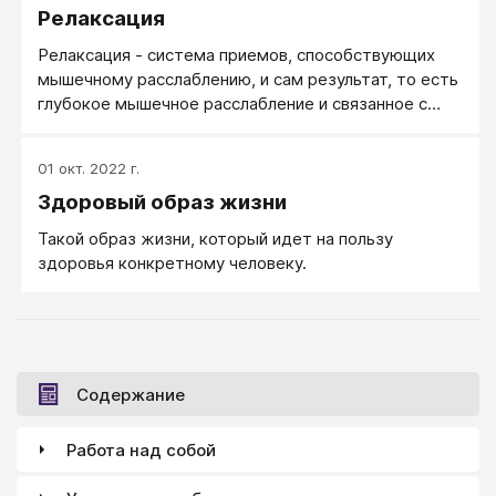
Релаксация
Релаксация - система приемов, способствующих
мышечному расслаблению, и сам результат, то есть
глубокое мышечное расслабление и связанное с
этим внутреннее состояние покоя. Релаксация
экономит силы, которые обычно человек тратит на
01 окт. 2022 г.
напряжение мышц и которые нет нужды
Здоровый образ жизни
задействовать в данный момент. Эту энергию
лучше использовать на более важные вещи.
Такой образ жизни, который идет на пользу
Релаксация способствует снятию мышечных
здоровья конкретному человеку.
зажимов. Постоянное неосознанное напряжение
определенных групп мышц приводит к созданию
"мышечного панциря": гипертонуса рук или ног,
перекошенного лица, головы, втянутой в плечи.
Содержание
Работа над собой