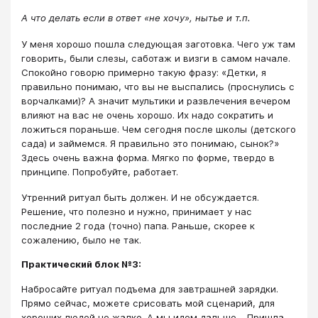
А что делать если в ответ «не хочу», нытье и т.п.
У меня хорошо пошла следующая заготовка. Чего уж там
говорить, были слезы, саботаж и визги в самом начале.
Спокойно говорю примерно такую фразу: «Детки, я
правильно понимаю, что вы не выспались (проснулись с
ворчалками)? А значит мультики и развлечения вечером
влияют на вас не очень хорошо. Их надо сократить и
ложиться пораньше. Чем сегодня после школы (детского
сада) и займемся. Я правильно это понимаю, сынок?»
Здесь очень важна форма. Мягко по форме, твердо в
принципе. Попробуйте, работает.
Утренний ритуал быть должен. И не обсуждается.
Решение, что полезно и нужно, принимает у нас
последние 2 года (точно) папа. Раньше, скорее к
сожалению, было не так.
Практический блок №3:
Набросайте ритуал подъема для завтрашней зарядки.
Прямо сейчас, можете срисовать мой сценарий, для
хороших людей не жалко. А мы идем дальше… Пришла