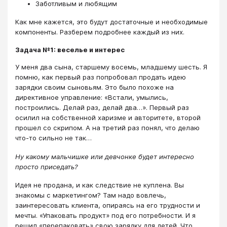
Заботливым и любящим
Как мне кажется, это будут достаточные и необходимые
компоненты. Разберем подробнее каждый из них.
Задача №1: веселье и интерес
У меня два сына, старшему восемь, младшему шесть. Я
помню, как первый раз попробовал продать идею
зарядки своим сыновьям. Это было похоже на
директивное управление: «Встали, умылись,
построились. Делай раз, делай два…». Первый раз
осилил на собственной харизме и авторитете, второй
прошел со скрипом. А на третий раз понял, что делаю
что-то сильно не так…
Ну какому мальчишке или девчонке будет интересно
просто приседать?
Идея не продана, и как следствие не куплена. Вы
знакомы с маркетингом? Там надо вовлечь,
заинтересовать клиента, опираясь на его трудности и
мечты. «Упаковать продукт» под его потребности. И я
решил «перепаковать» свою зарядку для детей. Что