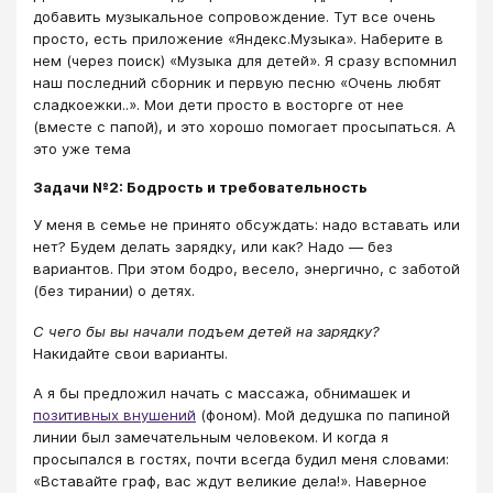
добавить музыкальное сопровождение. Тут все очень
просто, есть приложение «Яндекс.Музыка». Наберите в
нем (через поиск) «Музыка для детей». Я сразу вспомнил
наш последний сборник и первую песню «Очень любят
сладкоежки..». Мои дети просто в восторге от нее
(вместе с папой), и это хорошо помогает просыпаться. А
это уже тема
Задачи №2: Бодрость и требовательность
У меня в семье не принято обсуждать: надо вставать или
нет? Будем делать зарядку, или как? Надо — без
вариантов. При этом бодро, весело, энергично, с заботой
(без тирании) о детях.
С чего бы вы начали подъем детей на зарядку?
Накидайте свои варианты.
А я бы предложил начать с массажа, обнимашек и
позитивных внушений​
(фоном). Мой дедушка по папиной
линии был замечательным человеком. И когда я
просыпался в гостях, почти всегда будил меня словами:
«Вставайте граф, вас ждут великие дела!». Наверное