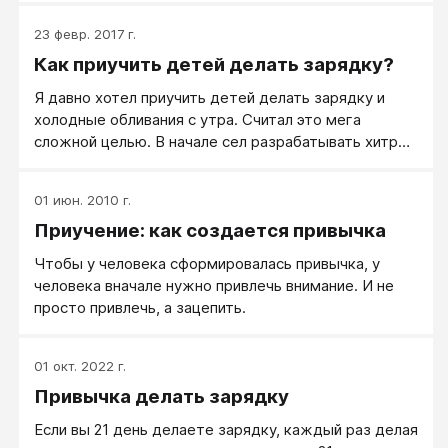
23 февр. 2017 г.
Как приучить детей делать зарядку?
Я давно хотел приучить детей делать зарядку и
холодные обливания с утра. Считал это мега
сложной целью. В начале сел разрабатывать хитрый
план, мотивации, заинтересовать, список
упражнений, долгие обсуждения с женой,
01 июн. 2010 г.
разговоры с детьми. А в пятницу вечером
Приучение: как создается привычка
мимоходом купил в магазине печенье «Барни» (они
его любят), вечером сказал, что завтра у нас
Чтобы у человека сформировалась привычка, у
весёлый подъем и кто сделает зарядку и
человека вначале нужно привлечь внимание. И не
обольётся водой, тот будет получать печенье
просто привлечь, а зацепить.
каждое утро после зарядки. На завтра была
суббота, а значит чуть более поздний подъем для
детей, встали, под весёлые детские песенки (вот и
01 окт. 2022 г.
якоря помогли) сделали зарядочку, потом в ванную,
Привычка делать зарядку
разогрелись, растёрлись, весело облились (воду
сделал не холодную), удивились что не очень-то и
Если вы 21 день делаете зарядку, каждый раз делая