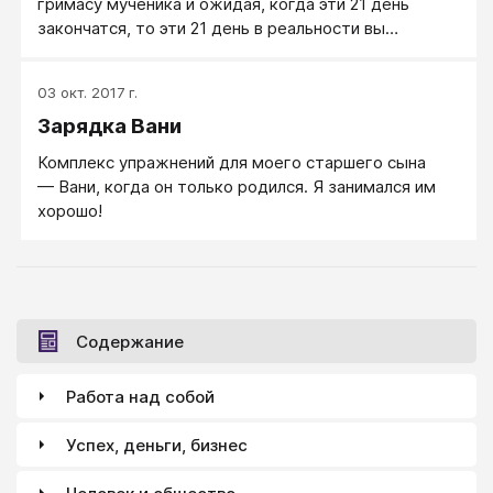
холодно и довольные за завтраком лопали печенье.
гримасу мученика и ожидая, когда эти 21 день
закончатся, то эти 21 день в реальности вы
вырабатываете у себя привычку к негативным
переживаниям по поводу зарядки↑. И когда
03 окт. 2017 г.
закончится 21 день, вы делать зарядку, скорее
Зарядка Вани
всего, не будете. А если вы 21 день собрались и
делали зарядку бодро и с удовольствием, эта
Комплекс упражнений для моего старшего сына
привычка действительно будет привычкой зарядку
— Вани, когда он только родился. Я занимался им
по утрам делать.
хорошо!
Содержание
Работа над собой
Успех, деньги, бизнес