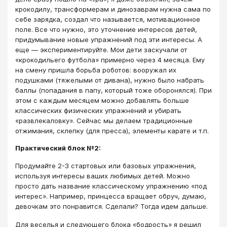
крокодилу, трансформерам и динозаврам нужна сама по
себе зарядка, создал что называется, мотивационное
поле. Все что нужно, это уточнение интересов детей,
придумывание новые упражнений под эти интересы. А
еще — экспериментируйте. Мои дети заскучали от
«крокодильего футбола» примерно через 4 месяца. Ему
на смену пришла борьба роботов: вооружал их
подушками (тяжелыми от дивана), нужно было набрать
баллы (попадания в папу, который тоже оборонялся). При
этом с каждым месяцем можно добавлять больше
классических физических упражнений и убирать
«развлекаловку». Сейчас мы делаем традиционные
отжимания, склепку (для пресса), элементы карате и т.п.
Практический блок №2:
Продумайте 2-3 стартовых или базовых упражнения,
используя интересы ваших любимых детей. Можно
просто дать название классическому упражнению «под
интерес». Например, принцесса вращает обруч, думаю,
девочкам это понравится. Сделали? Тогда идем дальше.
Для веселья и следующего блока «бодрость» я решил