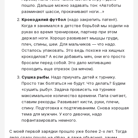
пошло. Дальше можно задавать тон: «Автоботы
разминают шасси, прокачивают ноги…»
Крокодилий футбол
(надо закрепить патент).
Когда я занимался в детстве борьбой мы ходили на
руках во время тренировки, партнер при этом
держал ноги. Хорошо развивает мышцы груди,
плеч, спины, шеи. Для мальчиков — что надо.
Осталось упаковать. Это ведь похоже на хищных
крокодилов? А если добавить мяч, они его просто
бросали перед собой. Это дало мотивацию
проходить еще отрезок (за мячом).
Сушка рыбы
. Надо приучать детей к турнику.
Просто так болтаться не будут. Что делать? Будем
«сушить рыбу». Задача провисеть на турнике
максимальное количество времени. Папа считает,
ставим рекорды. Развивает кисти, руки, плечи,
спину. Подготовка к подтягиваниям. Снова хорошая
тема для мужчин. У кого девочки, надо
пофантазировать немного.
С моей первой зарядки прошло уже более 2-х лет. Тогда
дело сразу пошло на «Ура», я даже объяснил, зачем