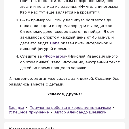
Приятно, с положительным подкреплением, без
жести и негатива из разряда: «Ну что, спиногрызы.
Кто у нас тут еще валяется на кровати?».
Быть примером. Если у вас «пузо болтается до
пола», да еще и во время зарядки вы сидите «с
биноклем», дело, скорее всего, не пойдет. Я сам
занимаюсь спортом каждый день от 45 минут, и
дети это видят.
Папа
обязан быть интересной и
сильной фигурой в семье.
Следите за «
Форматом
» (Николай Иванович много
об этом пишет): тело, интонации, внутренний текст
детей во время процесса зарядки.
И, наверное, хватит уже сидеть за книжкой. Сходили бы,
размялись вместе с детьми.
Успехов, друзья!
Зарядка
Приучение ребенка к хорошим привычкам
Успешное приучение
Автор Александр Шемякин