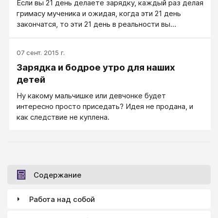
Если вы 21 день делаете зарядку, каждый раз делая
гримасу мученика и ожидая, когда эти 21 день
закончатся, то эти 21 день в реальности вы
вырабатываете у себя привычку к негативным
переживаниям по поводу зарядки↑. И когда
07 сент. 2015 г.
закончится 21 день, вы делать зарядку, скорее
Зарядка и бодрое утро для наших
всего, не будете. А если вы 21 день собрались и
делали зарядку бодро и с удовольствием, эта
детей
привычка действительно будет привычкой зарядку
Ну какому мальчишке или девчонке будет
по утрам делать.
интересно просто приседать? Идея не продана, и
как следствие не куплена.
Содержание
Работа над собой