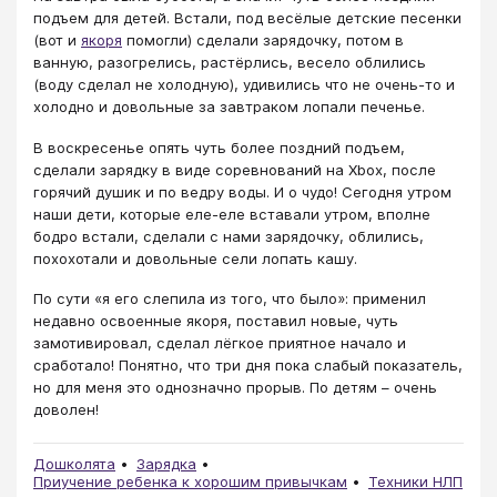
подъем для детей. Встали, под весёлые детские песенки
(вот и
якоря
помогли) сделали зарядочку, потом в
ванную, разогрелись, растёрлись, весело облились
(воду сделал не холодную), удивились что не очень-то и
холодно и довольные за завтраком лопали печенье.
В воскресенье опять чуть более поздний подъем,
сделали зарядку в виде соревнований на Xbox, после
горячий душик и по ведру воды. И о чудо! Сегодня утром
наши дети, которые еле-еле вставали утром, вполне
бодро встали, сделали с нами зарядочку, облились,
похохотали и довольные сели лопать кашу.
По сути «я его слепила из того, что было»: применил
недавно освоенные якоря, поставил новые, чуть
замотивировал, сделал лёгкое приятное начало и
сработало! Понятно, что три дня пока слабый показатель,
но для меня это однозначно прорыв. По детям – очень
доволен!
Дошколята
Зарядка
Приучение ребенка к хорошим привычкам
Техники НЛП