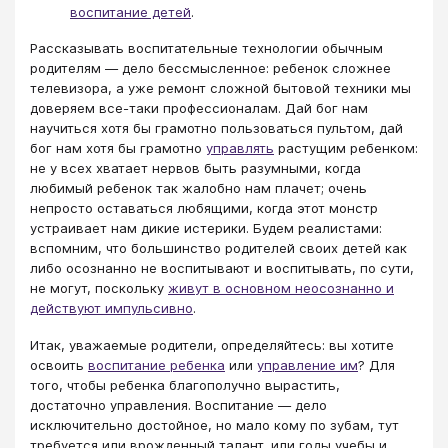
воспитание детей
.
Рассказывать воспитательные технологии обычным
родителям — дело бессмысленное: ребенок сложнее
телевизора, а уже ремонт сложной бытовой техники мы
доверяем все-таки профессионалам. Дай бог нам
научиться хотя бы грамотно пользоваться пультом, дай
бог нам хотя бы грамотно
управлять
растущим ребенком:
не у всех хватает нервов быть разумными, когда
любимый ребенок так жалобно нам плачет; очень
непросто оставаться любящими, когда этот монстр
устраивает нам дикие истерики. Будем реалистами:
вспомним, что большинство родителей своих детей как
либо осознанно не воспитывают и воспитывать, по сути,
не могут, поскольку
живут в основном неосознанно и
действуют импульсивно
.
Итак, уважаемые родители, определяйтесь: вы хотите
освоить
воспитание ребенка
или
управление им
? Для
того, чтобы ребенка благополучно вырастить,
достаточно управления. Воспитание — дело
исключительно достойное, но мало кому по зубам, тут
требуется или врожденный талант, или годы учебы и