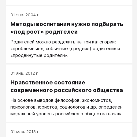
01 янв. 2004 г.
Методы воспитания нужно подбирать
«под рост» родителей
Родителей можно разделить на три категории:
«проблемные», «обычные (средние) родители» и
«продвинутые родители».
01 янв. 2012 г.
Нравственное состояние
современного российского общества
На основе выводов философов, экономистов,
психологов, юристов, социологов и др. определен
моральный уровень российского общества начала
XXI в. - "моральная деградация"; используются
разработанные количественные показатели -
01 мар. 2013 г.
индекс нравственного состояния общества (ИНСО),