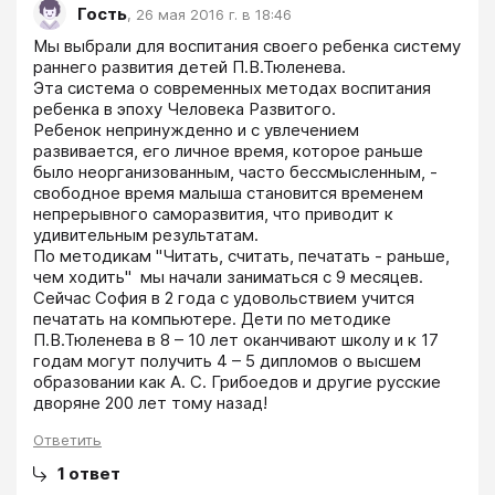
Гость
,
26 мая 2016 г. в 18:46
Мы выбрали для воспитания своего ребенка систему 
раннего развития детей П.В.Тюленева. 

Эта система о современных методах воспитания 
ребенка в эпоху Человека Развитого.

Ребенок непринужденно и с увлечением 
развивается, его личное время, которое раньше 
было неорганизованным, часто бессмысленным, - 
свободное время малыша становится временем 
непрерывного саморазвития, что приводит к  
удивительным результатам.

По методикам "Читать, считать, печатать - раньше, 
чем ходить"  мы начали заниматься с 9 месяцев. 
Сейчас София в 2 года с удовольствием учится 
печатать на компьютере. Дети по методике 
П.В.Тюленева в 8 – 10 лет оканчивают школу и к 17 
годам могут получить 4 – 5 дипломов о высшем 
образовании как А. С. Грибоедов и другие русские 
Ответить
1
ответ