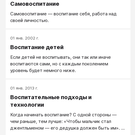
Самовоспитание
на основе которого прослеживается динамика
эволюции российского общества в годы реформ;
Самовоспитание — воспитание себя, работа над
отмечаются причины и последствия падения нравов;
своей личностью.
намечаются пути духовного возрождения как
ключевого фактора и предпосылок оздоровления
экономики и в целом духовного возрождения нации.
01 янв. 2002 г.
Воспитание детей
Если детей не воспитывать, они так или иначе
воспитаются сами, но с каждым поколением
уровень будет немного ниже.
01 янв. 2013 г.
Воспитательные подходы и
технологии
Когда начинать воспитание? С одной стороны —
чем раньше, тем лучше: «Чтобы мальчик стал
джентльменом — его дедушка должен быть им». С
другой стороны, воспитание — настолько