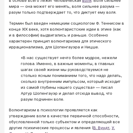
в основе всего лежит человеческая
воля
. Воля сильнее
мира — она может его менять, воля сильнее разума —
разум только подтверждает то, что диктует ему воля.
Термин был введен немецким социологом Ф. Теннисом в
конце XIX веке, хотя волюнтаристские идеи в этике (как
и в философии) выдвигались и раньше. Особенно
характерен принцип волюнтаризма для этического
иррационализма, для Шопенгауэра и Ницше.
«В нас существует нечто более мудрое, нежели
голова. Именно, в важные моменты, в главных
шагах своей жизни мы руководствуемся не
столько ясным пониманием того, что надо делать,
сколько внутренним импульсом, который исходит
из самой глубины нашего существа» — писал
Артур Шопенгауэр и делал отсюда вывод, что
разум подчинен воле.
Волюнтаризм в психологии проявляется как
утверждение воли в качестве первичной способности,
обусловленной только субъектом и определяющей все
другие психические процессы и явления (
В. Вундт
,
У.