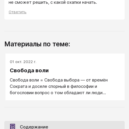
не сможет решить, с какой охапки начать.
Ответить
Материалы по теме:
01 окт. 2022 г.
Свобода воли
Свобода воли = Свобода выбора — от времён
Сократа и доселе спорный в философии и
богословии вопрос о том обладают ли люди
реальным контролем над своими решениями и
поступками. В древней философии вопрос возник
первоначально на почве нравственно-
психологической. В мысли Сократа и его ближайших
последователей и преемников ещё не было нашей
Содержание