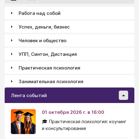
отвлечённой антитезы между свободой, в смысле
независимости от всякого мотива, и
Работа над собой
необходимостью, в смысле перевеса сильнейшего
мотива во всяком случае.
Успех, деньги, бизнес
Человек и общество
УПП, Синтон, Дистанция
Практическая психология
Занимательная психология
Лента событий
01 октября 2026 г. в 16:00
🎓 Практическая психология: коучинг
и консультирование