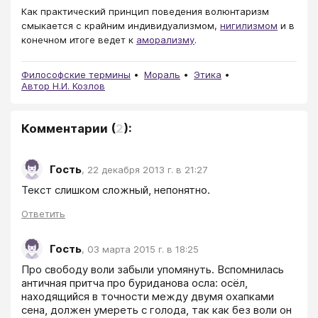
Как практический принцип поведения волюнтаризм
смыкается с крайним индивидуализмом,
нигилизмом
и в
конечном итоге ведет к
аморализму
.
Философские термины
Мораль
Этика
Автор Н.И. Козлов
Комментарии
(
2
):
Гость
,
22 декабря 2013 г. в 21:27
Ответить
Гость
,
03 марта 2015 г. в 18:25
Про свободу воли забыли упомянуть. Вспомнилась 
античная притча про буриданова осла: осёл, 
находящийся в точности между двумя охапками 
сена, должен умереть с голода, так как без воли он 