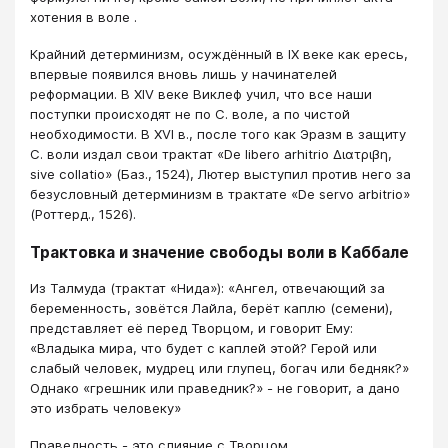
хотения в воле .
Крайний детерминизм, осуждённый в IX веке как ересь,
впервые появился вновь лишь у начинателей
реформации. В XIV веке Виклеф учил, что все наши
поступки происходят не по С. воле, а по чистой
необходимости. В XVI в., после того как Эразм в защиту
С. воли издал свои трактат «De liberо arhitrio Διατριβη,
sive collatio» (Баз., 1524), Лютер выступил против него за
безусловный детерминизм в трактате «De servo arbitrio»
(Роттерд., 1526).
Трактовка и значение свободы воли в Каббале
Из Талмуда (трактат «Нида»): «Ангел, отвечающий за
беременность, зовётся Лайла, берёт каплю (семени),
представляет её перед Творцом, и говорит Ему:
«Владыка мира, что будет с каплей этой? Герой или
слабый человек, мудрец или глупец, богач или бедняк?»
Однако «грешник или праведник?» - не говорит, а дано
это избрать человеку»
Праведность - это слияние с Творцом