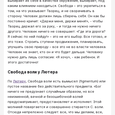
выбирает их себе в качестве окружения, выбирает, под
каким влиянием находиться. Свобода – это укрепиться в
том, на что указывает Творец, и не сворачивать в
сторону. Человек должен лишь сберечь себя. Он как бы
постоянно кричит: «Держи меня, держи меня!», - чтобы
Творец держал его за руку, - и тогда не нужно ничего
другого. Человек ничего не совершает: «Где эта дорога?
Я сейчас по ней пойду!» – это не его выбор. Все готово, и
это тоже. Строить ступени продвижения, планировать,
улучшать свою природу – все это не во власти человека.
Человек не знает, кто он и что будет дальше. Человеку
нужно дать лишь согласие: «Я хочу», - как ребенок. И
этого достаточно!
Свобода воли у Лютера
По
Лютеру
, Свобода воли есть вымысел (figmentum) или
пустое название без действительного предмета. «Бог
ничего не предузнает случайным образом, но все
неизменной, вечной и безошибочной волей
предусматривает, предустановляет и исполняет. Этой
молнией повергается и совершенно стирается С. воли.
Отсюда непреложно следует: все, что мы делаем, все,