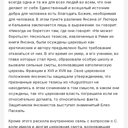
всегда одна и та же для всех людей во всем, что они
делают от себя. Единственный и всецелый источник
добра для человека есть благодать Божия, необоримая
для человека. В этом пункте различие Янсена от Лютера
и Кальвина заключается лишь в выражении: он говорит:
«Никогда не борется» там, где они говорят: «Не может
бороться». Несколько тезисов, извлеченных в Риме из
книги Янсена, были осуждены церковью как
еретические и автору предъявлено было требование
отказаться от них. В это время он умер, а его ученики, во
главе которых стал Арно, образовали особую школу и
вызвали сильные смуты, волновавшие католическую
церковь Франции в XVII и XVIII вв. Своё церковное
положение янсенисты защищали утверждением, что
признанные ересью тезисы из «Augustinus» не
находились в этом сочинении в том смысле, в каком они
осуждены, так что церковная власть погрешила если не
относительно догмата, то относительно факта.
Защитником янсенистов выступил знаменитый Блез
Паскаль.
Кроме этого раскола внутреннюю связь с вопросом о С.
воли имела и другая церковная смута, волновавшая