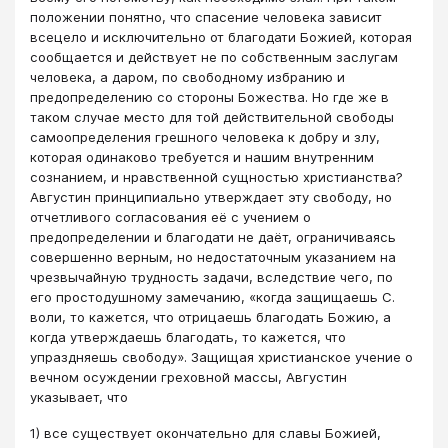
положении понятно, что спасение человека зависит
всецело и исключительно от благодати Божией, которая
сообщается и действует не по собственным заслугам
человека, а даром, по свободному избранию и
предопределению со стороны Божества. Но где же в
таком случае место для той действительной свободы
самоопределения грешного человека к добру и злу,
которая одинаково требуется и нашим внутренним
сознанием, и нравственной сущностью христианства?
Августин принципиально утверждает эту свободу, но
отчетливого согласования её с учением о
предопределении и благодати не даёт, ограничиваясь
совершенно верным, но недостаточным указанием на
чрезвычайную трудность задачи, вследствие чего, по
его простодушному замечанию, «когда защищаешь С.
воли, то кажется, что отрицаешь благодать Божию, а
когда утверждаешь благодать, то кажется, что
упраздняешь свободу». Защищая христианское учение о
вечном осуждении греховной массы, Августин
указывает, что
1) все существует окончательно для славы Божией,