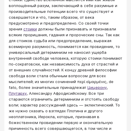
воплощённый разум, заключающий в себе разумные и
производительные потенции всего что существует и
совершается и что, таким образом, от века
предусмотрено и предопределено. Со своей точки
зрения
стоики
должны были признавать и признавали
всякие прорицания, гадания и пророческие сны. Так как
для стоиков судьба или предопределение, выражая
всемирную разумность, понимается как провидение, то
универсальный детерминизм не наносил ущерба
внутренней свободе человека, которую стоики понимают
по-сократовски, как независимость духа от страстей и
от внешних случайностей. К концу древней философии
свобода воли стала обычным вопросом для всех
мыслителей; из многих сочинений περί είμαρμένις, de
fato, более значительные принадлежат
Цицерону
,
Плутарху
, Александру Афродисийскому. Все три
стараются ограничить детерминизм и отстоять свободу
воли; характер рассуждений здесь — эклектический. То
же нужно сказать о взглядах Плотина и другого
неоплатоника, Иерокла, которые, признавая в
божественном провидении первую и окончательную
причинность всего совершающегося, в том числе и