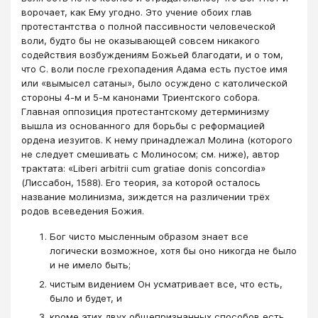
ворочает, как Ему угодно. Это учение обоих глав
протестантства о полной пассивности человеческой
воли, будто бы не оказывающей совсем никакого
содействия возбуждениям Божьей благодати, и о том,
что С. воли после грехопадения Адама есть пустое имя
или «вымысел сатаны», было осуждено с католической
стороны 4-м и 5-м канонами Триентского собора.
Главная оппозиция протестантскому детерминизму
вышла из основанного для борьбы с реформацией
ордена иезуитов. К нему принадлежал Молина (которого
не следует смешивать с Молиносом; см. ниже), автор
трактата: «Liberi arbitrii cum gratiae donis concordia»
(Лиссабон, 1588). Его теория, за которой осталось
название молинизма, зиждется на различении трёх
родов всеведения Божия.
Бог чисто мысленным образом знает все
логически возможное, хотя бы оно никогда не было
и не имело быть;
чистым видением Он усматривает все, что есть,
было и будет, и
кроме этих двух общепризнанных способов есть