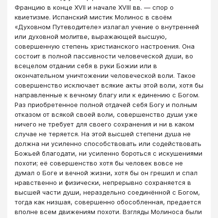
Францию в конце XVII и начале XVIII вв. — спор о
квиетизме. Испанский мистик Молинос в своём
«Духовном Путеводителе» излагал учение о внутренней
или духовной молитве, выражающей высшую,
совершенную степень христианского настроения. Она
состоит в полной пассивности человеческой души, во
всецелом отдании себя в руки Божии или в
окончательном уничтожении человеческой воли. Такое
совершенство исключает всякие акты этой воли, хотя бы
направленные к вечному благу или к единению с Богом.
Раз приобретенное полной отдачей себя Богу и полным
отказом от всякой своей воли, совершенство души уже
ничего не требует для своего сохранения и ни в каком
случае не теряется. На этой высшей степени душа не
должна ни усиленно способствовать или содействовать
Божьей благодати, ни усиленно бороться с искушениями
похоти; её совершенство хотя бы человек вовсе не
думал о Боге и вечной жизни, хотя бы он грешил и спал
нравственно и физически, непрерывно сохраняется в
высшей части души, нераздельно соединённой с Богом,
тогда как низшая, совершенно обособленная, предается
вполне всем движениям похоти. Взгляды Молиноса были