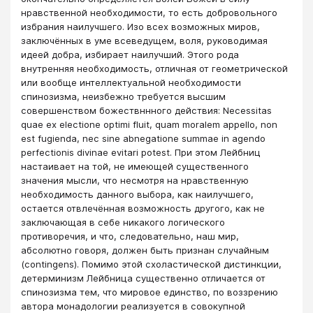
нравственной необходимости, то есть добровольного
избрания наилучшего. Изо всех возможных миров,
заключённых в уме всеведущем, воля, руководимая
идеей добра, избирает наилучший. Этого рода
внутренняя необходимость, отличная от геометрической
или вообще интеллектуальной необходимости
спинозизма, неизбежно требуется высшим
совершенством божествннного действия: Necessitas
quae ex electione optimi fluit, quam moralem appello, non
est fugienda, nес sine abnegatione summae in agendo
perfectionis divinae evitari potest. При этом Лейбниц
настаивает на той, не имеющей существенного
значения мысли, что несмотря на нравственную
необходимость данного выбора, как наилучшего,
остается отвлечённая возможность другого, как не
заключающая в себе никакого логического
противоречия, и что, следовательно, наш мир,
абсолютно говоря, должен быть признан случайным
(contingens). Помимо этой схоластической дистинкции,
детерминизм Лейбница существенно отличается от
спинозизма тем, что мировое единство, по воззрению
автора монадологии реализуется в совокупной