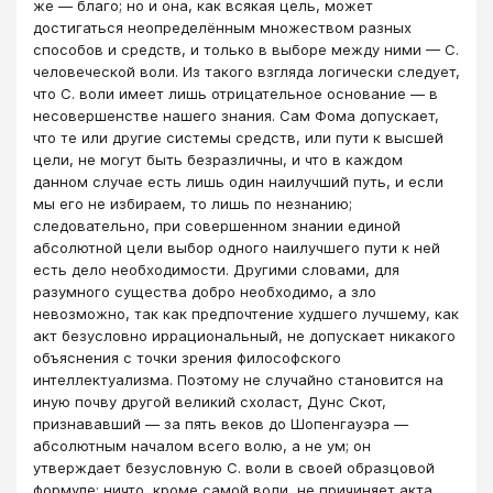
же — благо; но и она, как всякая цель, может
достигаться неопределённым множеством разных
способов и средств, и только в выборе между ними — С.
человеческой воли. Из такого взгляда логически следует,
что С. воли имеет лишь отрицательное основание — в
несовершенстве нашего знания. Сам Фома допускает,
что те или другие системы средств, или пути к высшей
цели, не могут быть безразличны, и что в каждом
данном случае есть лишь один наилучший путь, и если
мы его не избираем, то лишь по незнанию;
следовательно, при совершенном знании единой
абсолютной цели выбор одного наилучшего пути к ней
есть дело необходимости. Другими словами, для
разумного существа добро необходимо, а зло
невозможно, так как предпочтение худшего лучшему, как
акт безусловно иррациональный, не допускает никакого
объяснения с точки зрения философского
интеллектуализма. Поэтому не случайно становится на
иную почву другой великий схоласт, Дунс Скот,
признававший — за пять веков до Шопенгауэра —
абсолютным началом всего волю, а не ум; он
утверждает безусловную С. воли в своей образцовой
формуле: ничто, кроме самой воли, не причиняет акта