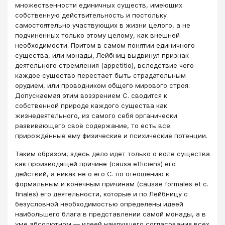
множественности единичных существ, имеющих
собственную действительность и постольку
самостоятельно участвующих в жизни целого, а не
подчиненных только этому целому, как внешней
необходимости. Притом в самом понятии единичного
существа, или монады, Лейбниц выдвинул признак
деятельного стремления (appetitio), вследствие чего
каждое существо перестает быть страдательным
орудием, или проводником общего мирового строя.
Допускаемая этим воззрением С. сводится к
собственной природе каждого существа как
жизнедеятельного, из самого себя органически
развивающего своё содержание, то есть все
прирождённые ему физические и психические потенции.
Таким образом, здесь дело идёт только о воле существа
как производящей причине (causa efficiens) его
действий, а никак не о его С. по отношению к
формальным и конечным причинам (causae formales et с.
finales) его деятельности, которые и по Лейбницу с
безусловной необходимостью определены идеей
наибольшего блага в представлении самой монады, а в
уме абсолютном — идеей наилучшего согласования всех