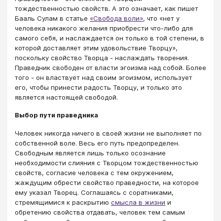
тождественностью свойств. А это означает, как пишет
Бааль Сулам в статье
«Свобода воли»
, что «нет у
человека никакого желания приобрести что-либо для
самого себя, и наслаждается он только в той степени, в
которой доставляет этим удовольствие Творцу»,
поскольку свойство Творца - наслаждать творения.
Праведник свободен от власти эгоизма над собой. Более
того - он властвует над своим эгоизмом, использует
его, чтобы принести радость Творцу, и только это
является настоящей свободой.
Выбор пути праведника
Человек никогда ничего в своей жизни не выполняет по
собственной воле. Весь его путь предопределен.
Свободным является лишь только осознание
необходимости слияния с Творцом тождественностью
свойств, согласие человека с тем окружением,
жаждущим обрести свойство праведности, на которое
ему указал Творец. Соглашаясь с соратниками,
стремящимися к раскрытию
смысла в жизни
и
обретению свойства отдавать, человек тем самым