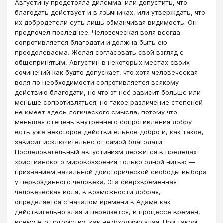
Августину предстояла дилемма: или допустить, что
благодать действует и в язычниках, или утверждать, что
их добродетели суть лишь обманчивая видимость. Он
предпочел последнее. Человеческая воля всегда
сопротивляется благодати и должна быть ею
преодолеваема. Желая согласовать свой взгляд с
общепринятым, Августин в некоторых местах своих
сочинений как будто допускает, что хотя человеческая
воля по необходимости сопротивляется всякому
действию благодати, но что от неё зависит больше или
меньше сопротивляться; но такое различение степеней
не имеет здесь логического смысла, потому что
меньшая степень внутреннего сопротивления добру
есть уже некоторое действительное добро и, как такое,
зависит исключительно от самой благодати.
Последовательный августинизм держится в пределах
христианского мировоззрения только одной нитью —
признанием начальной доисторической свободы выбора
у первозданного человека. Эта сверхвременная
человеческая воля, в возможности добрая,
определяется с началом времени в Адаме как
действительно злая и передаётся, в процессе времён,
всему его потомству, как необходимо злая. При таком