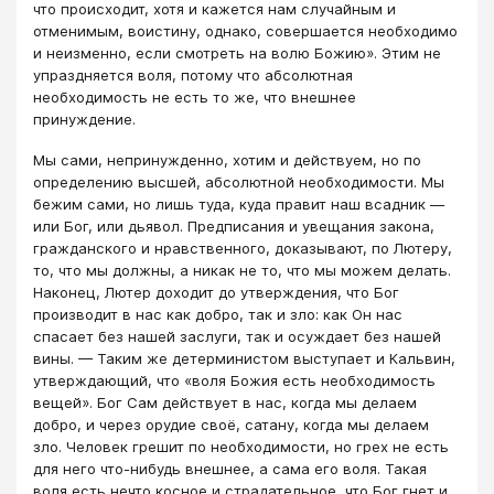
что происходит, хотя и кажется нам случайным и
отменимым, воистину, однако, совершается необходимо
и неизменно, если смотреть на волю Божию». Этим не
упраздняется воля, потому что абсолютная
необходимость не есть то же, что внешнее
принуждение.
Мы сами, непринужденно, хотим и действуем, но по
определению высшей, абсолютной необходимости. Мы
бежим сами, но лишь туда, куда правит наш всадник —
или Бог, или дьявол. Предписания и увещания закона,
гражданского и нравственного, доказывают, по Лютеру,
то, что мы должны, а никак не то, что мы можем делать.
Наконец, Лютер доходит до утверждения, что Бог
производит в нас как добро, так и зло: как Он нас
спасает без нашей заслуги, так и осуждает без нашей
вины. — Таким же детерминистом выступает и Кальвин,
утверждающий, что «воля Божия есть необходимость
вещей». Бог Сам действует в нас, когда мы делаем
добро, и через орудие своё, сатану, когда мы делаем
зло. Человек грешит по необходимости, но грех не есть
для него что-нибудь внешнее, а сама его воля. Такая
воля есть нечто косное и страдательное, что Бог гнет и