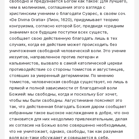
свободно и предузнаётся Богом как такое: Для лучшего,
чем в молинизме, соглашения этого взгляда с
христинским учением о благодати Суарес, в своём соч.
«De Divina Gratia» (Лион, 1620), придумывает теорию
конгруизма, согласно которой Бог, предвидя «средним
знанием» все будущие поступки всех существ,
сообщает свою действенную благодать лишь в тех
случаях, когда её действие может происходить без
уничтожения свободной человеческой воли. Это учение
иезуитов, направленное против лютеран и
кальвинистов, вызвало в самой католической церкви
противодействие со стороны томистов и августинцев,
стоявших за умеренный детерминизм. По мнению
томистов, человеческая свобода существует, но лишь в
прямой и полной зависимости от благодатной воли
Божией: мы свободны, когда и поскольку Бог хочет,
чтобы мы были свободны. Августиниане поясняют это
так, что действенная благодать Божия даром сообщает
избранным такое высокое наслаждение в добре, что оно
становится для них неодолимо привлекательным, делая
их согласие на Божью волю совершенно необходимым,
что не уничтожает, однако, свободы, так как разумная
воля все-таки обсуждает и совещается в себе,