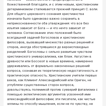
божественной благодати, и с этим новым, христианским
детерминизмом сталкивается прежний принцип С. воли.
Для общего церковного сознания христианства
изначала было одинаково важно сохранить в
неприкосновенности оба утверждения: что все без
изъятия зависит от Бога — и что нечто зависит от
человека. Согласование этих положений было
всегдашней задачей богословов и христианских
философов, вызвавшей множество разных решений и
споров, иногда обострявшихся до вероисповедных
разделений. Богословы с сильно развитым чувством
христианского универсализма, как блаж. Августин в
древности или Боссюэт в новые времена, намеренно
удерживались от формально-законченных решений
вопроса, сознавая их теоретическую недостаточность и
практическую опасность. Христианские учители первых
веков, как Климент Александрийский или Ориген, не
углубляли существенных сторон вопроса,
довольствуясь полемикой против суеверий фатализма с
помощью эклектических аргументов усвоенной ими
александрийской философии; эти писатели, как чистые
эллины по способу мышления, если не по чувству, не