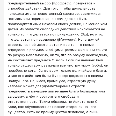
предварительный выбор (προαίρεσις) предметов и
способов действия. Для того, чтобы деятельность
человека имела нравственный характер, заслуживая
похвалы или порицания, он сам должен быть
производительным началом своих деяний, не менее чем
детей. Из области свободных действий исключается не
только то, что делается по принуждению (βια), но и то,
что делается по неведению (βι'αγνοιαν). Но, с другой
стороны, из неё исключается и все то, что прямо
определено разумом и общими целями жизни. Ни то, что
по разуму невозможно, ни то, что по разуму необходимо,
не составляет предмета С. воли. Если бы человек был
только существом разумным или чистым умом (νοΰς), он
неизбежно хотел бы во всем только величайшего блага,
и все его действия были бы предопределены знанием
наилучшего. Но, имея, кроме ума, страстную душу,
человек может для удовлетворения страсти
предпочесть меньшее или низшее благо большему или
высшему, в чём и состоит его свобода и
ответственность. Таким образом, по Аристотелю С.
воли, как обусловленная низшей стороной нашего
существа, есть не преимущество человека, а лишь