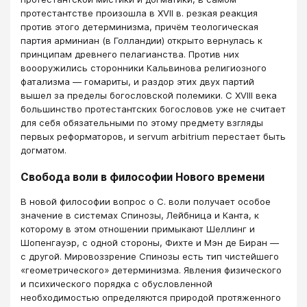
протестантстве произошла в XVII в. резкая реакция
против этого детерминизма, причём теологическая
партия арминиан (в Голландии) открыто вернулась к
принципам древнего пелагианства. Против них
воооружились сторонники Кальвинова религиозного
фатализма — гомариты, и раздор этих двух партий
вышел за пределы богословской полемики. С XVIII века
большинство протестантских богословов уже не считает
для себя обязательными по этому предмету взгляды
первых реформаторов, и servum arbitrium перестает быть
догматом.
Свобода воли в философии Нового времени
В новой философии вопрос о С. воли получает особое
значение в системах Спинозы, Лейбница и Канта, к
которому в этом отношении примыкают Шеллинг и
Шопенгауэр, с одной стороны, Фихте и Мэн де Биран —
с другой. Мировоззрение Спинозы есть тип чистейшего
«геометрического» детерминизма. Явления физического
и психического порядка с обусловленной
необходимостью определяются природой протяженного