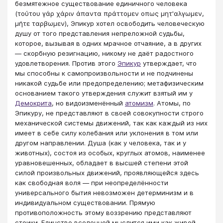
безмятежное существование единичного человека
(τούτου γάρ χάριν άπαντα πράττομεν οπως μητ'αλγωμεν,
μήτε ταρβωμεν), Эпикур хотел освободить человеческую
душу от того представления непреложной судьбы,
которое, вызывая в одних мрачное отчаяние, а в других
— скорбную резигнацию, никому не даёт радостного
удовлетворения. Против этого
Эпикур
утверждает, что
мы способны к самопроизвольности и не подчинены
никакой судьбе или предопределению; метафизическим
основанием такого утверждения служит взятый им у
Демокрита
, но видоизменённый
атомизм
. Атомы, по
Эпикуру, не представляют в своей совокупности строго
механической системы движений, так как каждый из них
имеет в себе силу колебания или уклонения в том или
другом направлении. Душа (как у человека, так и у
животных), состоя из особых, круглых атомов, наименее
уравновешенных, обладает в высшей степени этой
силой произвольных движений, проявляющейся здесь
как свободная воля — при неопределённости
универсального бытия невозможен детерминизм и в
индивидуальном существовании. Прямую
противоположность этому воззрению представляют
стоики. Единство вселенной мыслится ими как живой