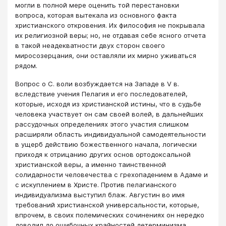
могли в полной мере оценить той перестановки
вопроса, которая вытекала из основного факта
христианского откровения. Их философия не покрывала
их религиозной веры; но, не отдавая себе ясного отчета
в такой неадекватности двух сторон своего
миросозерцания, они оставляли их мирно уживаться
рядом.
Вопрос о С. воли возбуждается на Западе в V в.
вследствие учения Пелагия и его последователей,
которые, исходя из христианской истины, что в судьбе
человека участвует он сам своей волей, в дальнейших
рассудочных определениях этого участия слишком
расширяли область индивидуальной самодеятельности
в ущерб действию божественного начала, логически
приходя к отрицанию других основ ортодоксальной
христианской веры, а именно таинственной
солидарности человечества с грехопадением в Адаме и
с искуплением в Христе. Против пелагианского
индивидуализма выступил блаж. Августин во имя
требований христианской универсальности, которые,
впрочем, в своих полемических сочинениях он нередко
доводил до ошибочных крайностей детерминизма,