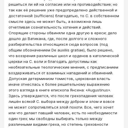
решиться ли ей на согласие или на противодействие; но
так как её решение уже предопределено действенной и
достаточной (sufficiens) благодатью, то С. в собственном
смысле здесь не может быть, а возможна лишь
отчетливая сознательность хотения и действий.
Спорящие стороны обвиняли одна другую в ереси; дело
дошло до Ватикана, где, после долгого и сложного
разбирательства относящихся сюда вопросов (под
общим обозначением De auxiliis gratiae), было решено,
что воззрения различных школ и орденов в католической
церкви на С. воли и благодать допустимы как
необязательные теологические мнения, с предписанием
воздерживаться от взаимных нападений и обвинений.
Допуская детерминизм томистов, церковная власть
иначе отнеслась к более решительному выражению
этого взгляда в книге епископа Янсена: «Augustinus».
Здесь утверждается, что после грехопадения человек
лишён всякой С. выбора между добром и злом и вовсе
не может сопротивляться злой похоти. Все, чего хочет
или что делает павший человек, есть по необходимости
один грех; мы свободны выбирать только между
различными видами греха, но степень греховности