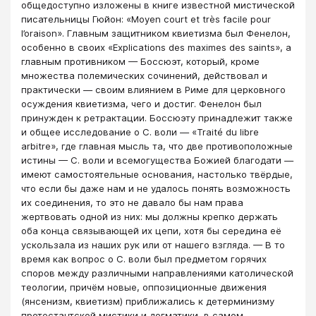
общедоступно изложены в книге известной мистической
писательницы Гюйон: «Moyen court et très facile pour
l’oraison». Главным защитником квиетизма был Фенелон,
особенно в своих «Explications des maximes des saints», a
главным противником — Боссюэт, который, кроме
множества полемических сочинений, действовал и
практически — своим влиянием в Риме для церковного
осуждения квиетизма, чего и достиг. Фенелон был
принужден к ретрактации. Боссюэту принадлежит также
и общее исследование о С. воли — «Traité du libre
arbitre», где главная мысль та, что две противоположные
истины — С. воли и всемогущества Божией благодати —
имеют самостоятельные основания, настолько твёрдые,
что если бы даже нам и не удалось понять возможность
их соединения, то это не давало бы нам права
жертвовать одной из них: мы должны крепко держать
оба конца связывающей их цепи, хотя бы середина её
ускользала из наших рук или от нашего взгляда. — В то
время как вопрос о С. воли был предметом горячих
споров между различными направлениями католической
теологии, причём новые, оппозиционные движения
(янсенизм, квиетизм) приближались к детерминизму
протестантской мистики и догматики, в самом