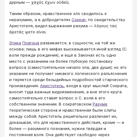
дурным — χαχός έχων ούδείς.
Таким образом, нравственное зло сводилось к
неразумию, а в добродетелях
Сократ
, по свидетельству
Аристотеля, видел выражения разума — λόγους τας
άρετάς ψετο είναι.
Этика
Платона
развивается, в сущности, на той же
основе; лишь в его мифах высказывается иной взгляд (С.
воли прежде рождения), и ещё в Законах есть одно
место с указанием на более глубокую постановку
вопроса (самостоятельное начало зла, две души); но это
указание не получает никакого логического разъяснения
и теряется среди безыдейных подробностей старческого
произведения.
Аристотель
, входя в круг мыслей Сократа,
вносит туда важные видоизменения, а вне этого круга
самостоятельно ставит вопрос о С. воли в его
собственном значении. В сократовском
Разуме
теоретическая сторона и нравственная были слиты
между собой; Аристотель решительно различает их,
доказывая, что для нравственного действия, кроме — и
более — разумного познания, нужна твёрдая и
постоянная воля. Она действует свободно через