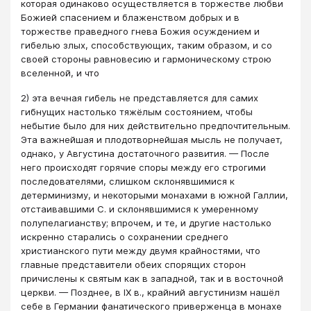
которая одинаково осуществляется в торжестве любви
Божией спасением и блаженством добрых и в
торжестве праведного гнева Божия осуждением и
гибелью злых, способствующих, таким образом, и со
своей стороны равновесию и гармоническому строю
вселенной, и что
2) эта вечная гибель не представляется для самих
гибнущих настолько тяжёлым состоянием, чтобы
небытие было для них действительно предпочтительным.
Эта важнейшая и плодотворнейшая мысль не получает,
однако, у Августина достаточного развития. — После
него происходят горячие споры между его строгими
последователями, слишком склонявшимися к
детерминизму, и некоторыми монахами в южной Галлии,
отстаивавшими С. и склонявшимися к умеренному
полупелагианству; впрочем, и те, и другие настолько
искренно старались о сохранении среднего
христианского пути между двумя крайностями, что
главные представители обеих спорящих сторон
причислены к святым как в западной, так и в восточной
церкви. — Позднее, в IX в., крайний августинизм нашёл
себе в Германии фанатического приверженца в монахе