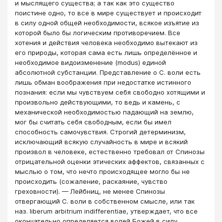
и мыслящего существа; а так как это существо
поистине одно, то все в мире существует и происходит
в силу одной общей необходимости, всякое изъятие из
которой было бы логическим противоречием. Все
хотения и действия человека необходимо вытекают из
его природы, которая сама есть лишь определённое и
необходимое видоизменение (mоdus) единой
абсолютной субстанции. Представление о С. воли есть
лишь обман воображения при недостатке истинного
познания: если мы чувствуем себя свободно хотящими и
произвольно действующими, то ведь и камень, с
механической необходимостью падающий на землю,
мог бы считать себя свободным, если бы имел
способность самочувствия. Строгий детерминизм,
исключающий всякую случайность в мире и всякий
произвол в человеке, естественно требовал от Спинозы
отрицательной оценки этических аффектов, связанных с
мыслью о том, что нечто происходящее могло бы не
происходить (сожаление, раскаяние, чувство
греховности). — Лейбниц, не менее Спинозы
отвергающий С. воли в собственном смысле, или так
наз. liberum arbitrium indifferentiae, утверждает, что все
окончательно определяется волей Божей в силу