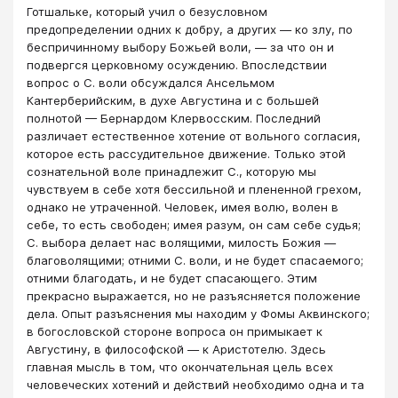
Готшальке, который учил о безусловном
предопределении одних к добру, а других — ко злу, по
беспричинному выбору Божьей воли, — за что он и
подвергся церковному осуждению. Впоследствии
вопрос о С. воли обсуждался Ансельмом
Кантерберийским, в духе Августина и с большей
полнотой — Бернардом Клервосским. Последний
различает естественное хотение от вольного согласия,
которое есть рассудительное движение. Только этой
сознательной воле принадлежит С., которую мы
чувствуем в себе хотя бессильной и плененной грехом,
однако не утраченной. Человек, имея волю, волен в
себе, то есть свободен; имея разум, он сам себе судья;
С. выбора делает нас волящими, милость Божия —
благоволящими; отними С. воли, и не будет спасаемого;
отними благодать, и не будет спасающего. Этим
прекрасно выражается, но не разъясняется положение
дела. Опыт разъяснения мы находим у Фомы Аквинского;
в богословской стороне вопроса он примыкает к
Августину, в философской — к Аристотелю. Здесь
главная мысль в том, что окончательная цель всех
человеческих хотений и действий необходимо одна и та