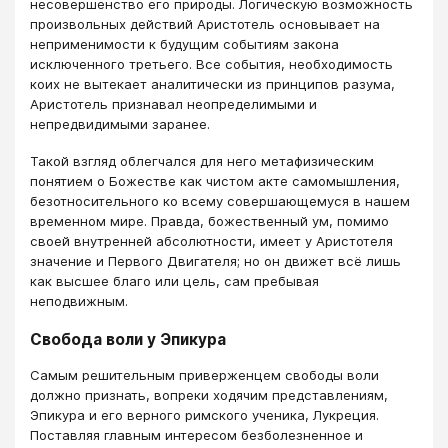
несовершенство его природы. Логическую возможность
произвольных действий Аристотель основывает на
неприменимости к будущим событиям закона
исключенного третьего. Все события, необходимость
коих не вытекает аналитически из принципов разума,
Аристотель признавал неопределимыми и
непредвидимыми заранее.
Такой взгляд облегчался для него метафизическим
понятием о Божестве как чистом акте самомышления,
безотносительного ко всему совершающемуся в нашем
временном мире. Правда, божественный ум, помимо
своей внутренней абсолютности, имеет у Аристотеля
значение и Первого Двигателя; но он движет всё лишь
как высшее благо или цель, сам пребывая
неподвижным.
Свобода воли у Эпикура
Самым решительным приверженцем свободы воли
должно признать, вопреки ходячим представлениям,
Эпикура и его верного римского ученика, Лукреция.
Поставляя главным интересом безболезненное и