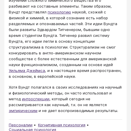
изучении сложного химического вещества его
разбивают на составные элементы. Таким образом,
Вундт представлял
психологию
наукой, схожей с
физикой и химией, в которой сознание есть набор
разделяемых и опознаваемых частей. Эти идеи Вундта
были развиты Эдвардом Титченером, бывшим одно
время студентом Вундта. Титченер развил систему
Вундта, его идеи легли в основу концепции
структурализма в психологии. Структурализм не смог
конкурировать в англо-американском научном
сообществе с более естественным для американской
науки функционализмом, созданным на основе идей
Уильямa Джеймсa
, и в настоящее время распространен,
в основном, в европейской науке.
Хотя Вундт полагался в своих исследованиях на научный
и физиологический методы, он часто использовал и
метод
интроспекции
, который сегодня не
рассматривается как научный, т.к. он не является
эмпирическим
и не дает воспроизводимые результаты.
Персоналии
Когнитивная психология
Социальная психология