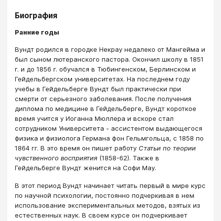
Биография
Ранние годы
Вундт родился в городке Некрау недалеко от Мангейма и
был сыном лютеранского пастора. Окончил школу в 1851
г. и до 1856 г. обучался в Тюбингенском, Берлинском и
Гейдельбергском университетах. На последнем году
учебы в Гейдельберге Вундт был практически при
смерти от серьезного заболевания. После получения
диплома по медицине в Гейдельберге, Вундт короткое
время учится у Иоганна Мюллера и вскоре стал
сотрудником Университета - ассистентом выдающегося
физика и физиолога Германа фон Гельмгольца, с 1858 по
1864 гг. В это время он пишет работу
Статьи по теории
чувственного восприятия
(1858-62). Также в
Гейдельберге Вундт женится на Софи Мау.
В этот период Вундт начинает читать первый в мире курс
по научной психологии, постоянно подчеркивая в нем
использование экспериментальных методов, взятых из
естественных наук. В своем курсе он подчеркивает