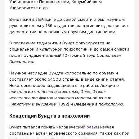
Университете Пенсильвании, Колумбийском
Университете и др.
Вундт жил в Лейпциге до самой смерти и был научным
руководителем у 186 студентов, защитивших докторские
диссертации по различным научным дисциплинам.
В последние годы жизни Вундт фокусируется на
социальной и культурной психологии, и до самой смерти
пишет фундаментальный 10-томный труд
Социальная
Психология
.
Научное наследие Вундта колоссально по объему и
составляет около 54000 страниц в виде книг и статей.
Некоторые особо выдающиеся его работы:
Лекции о
психологии человека и животных
,
Эссе
,
Этика:
исследование фактов и законов моральной жизни
,
Гипнотизм и внушение
(1892) и
Введение в психологию
.
Концепции Вундта в психологии
Вундт пытался понять человеческий
разум
изучая
составные части человеческого сознания, также как при