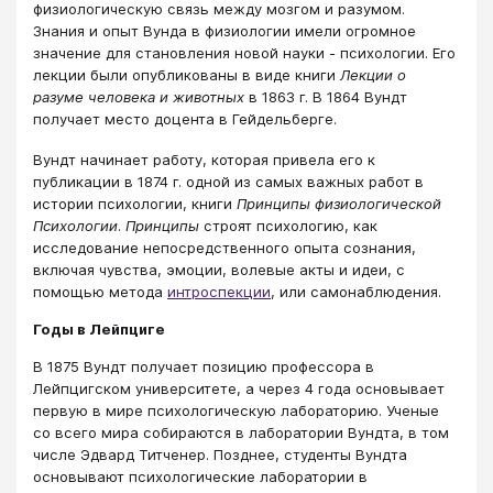
физиологическую связь между мозгом и разумом.
Знания и опыт Вунда в физиологии имели огромное
значение для становления новой науки - психологии. Его
лекции были опубликованы в виде книги
Лекции о
разуме человека и животных
в 1863 г. В 1864 Вундт
получает место доцента в Гейдельберге.
Вундт начинает работу, которая привела его к
публикации в 1874 г. одной из самых важных работ в
истории психологии, книги
Принципы физиологической
Психологии
.
Принципы
строят психологию, как
исследование непосредственного опыта сознания,
включая чувства, эмоции, волевые акты и идеи, с
помощью метода
интроспекции
, или самонаблюдения.
Годы в Лейпциге
В 1875 Вундт получает позицию профессора в
Лейпцигском университете, а через 4 года основывает
первую в мире психологическую лабораторию. Ученые
со всего мира собираются в лаборатории Вундта, в том
числе Эдвард Титченер. Позднее, студенты Вундта
основывают психологические лаборатории в