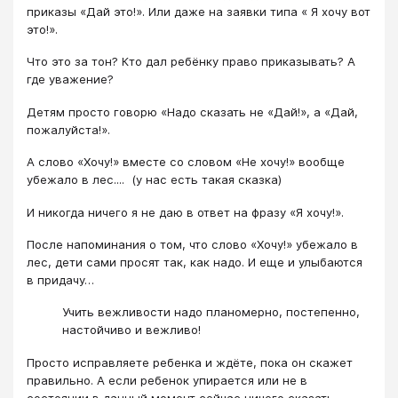
приказы «Дай это!». Или даже на заявки типа « Я хочу вот
это!».
Что это за тон? Кто дал ребёнку право приказывать? А
где уважение?
Детям просто говорю «Надо сказать не «Дай!», а «Дай,
пожалуйста!».
А слово «Хочу!» вместе со словом «Не хочу!» вообще
убежало в лес.... (у нас есть такая сказка)
И никогда ничего я не даю в ответ на фразу «Я хочу!».
После напоминания о том, что слово «Хочу!» убежало в
лес, дети сами просят так, как надо. И еще и улыбаются
в придачу…
Учить вежливости надо планомерно, постепенно,
настойчиво и вежливо!
Просто исправляете ребенка и ждёте, пока он скажет
правильно. А если ребенок упирается или не в
состоянии в данный момент сейчас ничего сказать