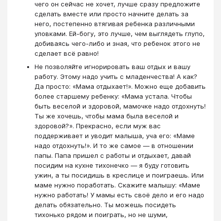
чего он сейчас не хочет, лучше сразу предложите
сделать вместе или просто начните делать за
него, постепенно втягивая ребенка различными
уловками. Ей-богу, это лучше, чем выглядеть глупо,
добиваясь чего-либо и зная, что ребенок этого не
сделает всё равно!
Не позволяйте игнорировать ваш отдых и вашу
работу. Этому надо учить с младенчества! А как?
Да просто: «Мама отдыхает!». Можно еще добавить
более старшему ребенку: «Мама устала. Чтобы
быть веселой и здоровой, мамочке надо отдохнуть!
Ты же хочешь, чтобы мама была веселой и
здоровой?». Прекрасно, если муж вас
поддерживает и уводит малыша, уча его: «Маме
надо отдохнуть!». И то же самое — в отношении
папы. Папа пришел с работы и отдыхает, давай
посидим на кухне тихонечко — я буду готовить
ужин, а ты посидишь в креслице и поиграешь. Или
маме нужно поработать. Скажите малышу: «Маме
нужно работать! У мамы есть своё дело и его надо
делать обязательно. Ты можешь посидеть
тихонько рядом и поиграть, но не шуми,