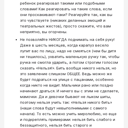
ребенок реагировал такими или подобными
словами! Как реагировать на такие слова, если
они проскакивают-таки? Реагируйте так, как вы
это чувствуете (никаких деланных эмоций и
театральных жестов), просто скажите, что вам
неприятно, вы огорчены.
Не позволяйте НИКОГДА поднимать на себя руку!
Даже в шесть месяцев, когда карапуз весело
лупит вас по лицу, надо не смеяться (чем бы дитя
ни тешилось), ухватить маленькую ручку так, чтобы
ручка не смогла ударить, а потом строгим голосом
сказать «Нельзя!». Бить вообще никого нельзя, но
это заявление слишком ОБЩЕЕ. Ведь можно же
будет подраться на улице с пацанами, особенно
когда никто не видит. Мальчики рано или поздно
начинают драться. И ничего вы с этим не сделаете,
мамочки. Да и девочки бывают не лыком шиты,
поэтому нельзя учить так: «Нельзя никого бить»
(наши слова будут невыполнимыми с самого
начала). То есть можно учить миролюбию, но еще
и подкреплять примерами: нельзя бить слабого и
беззащитного, нельзя бить старого и